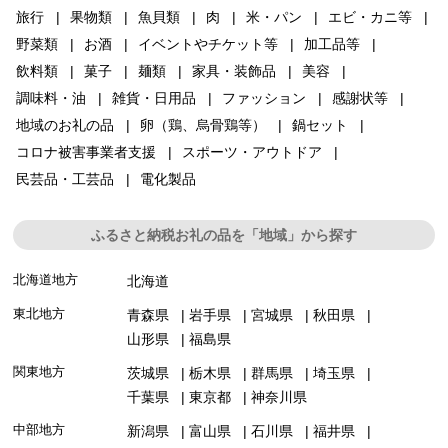
旅行
果物類
魚貝類
肉
米・パン
エビ・カニ等
野菜類
お酒
イベントやチケット等
加工品等
飲料類
菓子
麺類
家具・装飾品
美容
調味料・油
雑貨・日用品
ファッション
感謝状等
地域のお礼の品
卵（鶏、烏骨鶏等）
鍋セット
コロナ被害事業者支援
スポーツ・アウトドア
民芸品・工芸品
電化製品
ふるさと納税お礼の品を「地域」から探す
北海道地方
北海道
東北地方
青森県
岩手県
宮城県
秋田県
山形県
福島県
関東地方
茨城県
栃木県
群馬県
埼玉県
千葉県
東京都
神奈川県
中部地方
新潟県
富山県
石川県
福井県