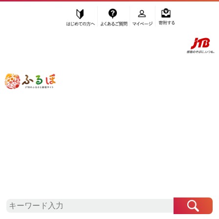
はじめての方へ
よくあるご質問
マイページ
寄附する
ふるぽ JTBのふるさと納税サイト
「ふるさと納税」TOP
小田原市 お礼の品から探す
魚貝類
しじみ・あさり・蛤
”しじみ・あさり・蛤” 神奈川県
小田原
市
のお礼の品一覧
さらに検索条件を絞り込む
しじみ・あさり・蛤