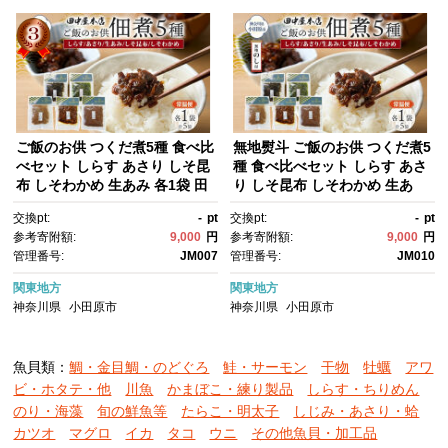
ご飯のお供 つくだ煮5種 食べ比
無地熨斗 ご飯のお供 つくだ煮5
べセット しらす あさり しそ昆
種 食べ比べセット しらす あさ
布 しそわかめ 生あみ 各1袋 田
り しそ昆布 しそわかめ 生あ
中屋本店佃煮 わかめ おにぎ
み 各1袋 田中屋本店佃煮 わか
交換pt:
-
pt
交換pt:
-
pt
り お茶漬け 惣菜 おかず 和
め おにぎり お茶漬け 惣菜 おか
参考寄附額:
9,000
円
参考寄附額:
9,000
円
食 トッピング 老舗 ギフト 贈り
ず 和食 トッピング 老舗 ギフ
管理番号:
JM007
管理番号:
JM010
物 朝食 弁当 おつまみ 小田原
ト 贈り物 朝食 弁当 おつま
市 神奈川県
み 小田原市 神奈川県
関東地方
関東地方
神奈川県
小田原市
神奈川県
小田原市
魚貝類：
鯛・金目鯛・のどぐろ
鮭・サーモン
干物
牡蠣
アワ
ビ・ホタテ・他
川魚
かまぼこ・練り製品
しらす・ちりめん
のり・海藻
旬の鮮魚等
たらこ・明太子
しじみ・あさり・蛤
カツオ
マグロ
イカ
タコ
ウニ
その他魚貝・加工品