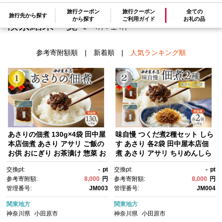
旅行クーポン
旅行クーポン
全ての
旅行先から探す
から探す
ご利用ガイド
お礼の品
検索結果一覧
1～4件 / 全4件
参考寄附額順
|
新着順
|
人気ランキング順
あさりの佃煮 130g×4袋 田中屋
味自慢 つくだ煮2種セット しら
本店佃煮 あさり アサリ ご飯の
す あさり 各2袋 田中屋本店佃
お供 おにぎり お茶漬け 惣菜 お
煮 あさり アサリ ちりめんしら
かず 和食 トッピング 老舗 ギフ
す しらす ご飯のお供 おにぎ
交換pt:
-
pt
交換pt:
-
pt
ト 贈り物 朝食 弁当 おつま
り お茶漬け 惣菜 おかず 和
参考寄附額:
8,000
円
参考寄附額:
8,000
円
み 小田原市 神奈川県
食 トッピング 老舗 ギフト 贈り
管理番号:
JM003
管理番号:
JM004
物 朝食 弁当 おつまみ 小田原
市 神奈川県
関東地方
関東地方
神奈川県
小田原市
神奈川県
小田原市