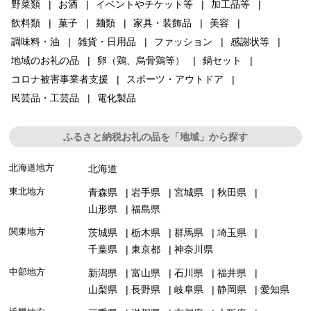
野菜類
お酒
イベントやチケット等
加工品等
飲料類
菓子
麺類
家具・装飾品
美容
調味料・油
雑貨・日用品
ファッション
感謝状等
地域のお礼の品
卵（鶏、烏骨鶏等）
鍋セット
コロナ被害事業者支援
スポーツ・アウトドア
民芸品・工芸品
電化製品
ふるさと納税お礼の品を「地域」から探す
北海道地方
北海道
東北地方
青森県
岩手県
宮城県
秋田県
山形県
福島県
関東地方
茨城県
栃木県
群馬県
埼玉県
千葉県
東京都
神奈川県
中部地方
新潟県
富山県
石川県
福井県
山梨県
長野県
岐阜県
静岡県
愛知県