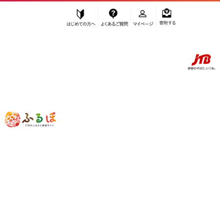
はじめての方へ
よくあるご質問
マイページ
寄附する
ふるぽ JTBのふるさと納税サイト
「ふるさと納税」TOP
小田原市 お礼の品から探す
美容
化粧水・乳液
”化粧水・乳液” 神奈川県
小田原市
のお
礼の品一覧
さらに検索条件を絞り込む
化粧水・乳液