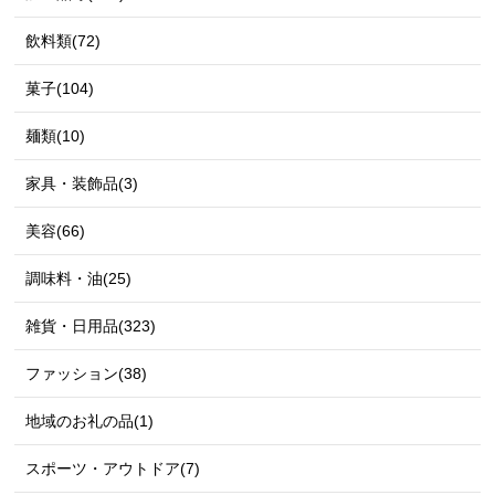
飲料類(72)
菓子(104)
麺類(10)
家具・装飾品(3)
美容(66)
調味料・油(25)
雑貨・日用品(323)
ファッション(38)
地域のお礼の品(1)
スポーツ・アウトドア(7)