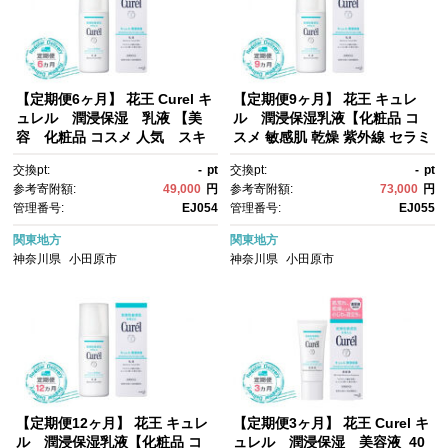
【定期便6ヶ月】 花王 Curel キ
【定期便9ヶ月】 花王 キュレ
ュレル 潤浸保湿 乳液 【美
ル 潤浸保湿乳液【化粧品 コ
容 化粧品 コスメ 人気 スキ
スメ 敏感肌 乾燥 紫外線 セラミ
ンケア 乳液 乾燥 敏感肌 セ
ドケア 乾燥肌 保湿 低刺激 キュ
交換pt:
-
pt
交換pt:
-
pt
ラミドケア 保湿 消炎剤 シュ
レル 乳液 潤浸保湿 医薬部外
参考寄附額:
49,000
円
参考寄附額:
73,000
円
ガースクワラン アルコールフ
品 肌荒れ スキンケア 潤い 120
管理番号:
EJ054
管理番号:
EJ055
リー 無香料 無着色 弱酸性 肌
ml 神奈川県 小田原市 】
荒れ 潤い うるおい 医薬部
関東地方
関東地方
外品 神奈川県 小田原市 】
神奈川県
小田原市
神奈川県
小田原市
【定期便12ヶ月】 花王 キュレ
【定期便3ヶ月】 花王 Curel キ
ル 潤浸保湿乳液【化粧品 コ
ュレル 潤浸保湿 美容液 40