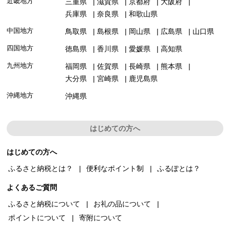
近畿地方
三重県
滋賀県
京都府
大阪府
兵庫県
奈良県
和歌山県
中国地方
鳥取県
島根県
岡山県
広島県
山口県
四国地方
徳島県
香川県
愛媛県
高知県
九州地方
福岡県
佐賀県
長崎県
熊本県
大分県
宮崎県
鹿児島県
沖縄地方
沖縄県
はじめての方へ
はじめての方へ
ふるさと納税とは？
便利なポイント制
ふるぽとは？
よくあるご質問
ふるさと納税について
お礼の品について
ポイントについて
寄附について