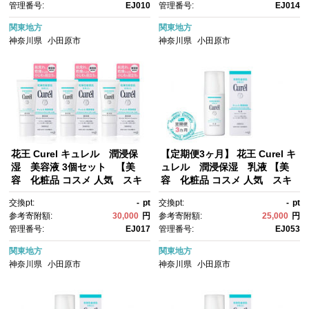
管理番号:
EJ010
管理番号:
EJ014
料 無着色 肌荒れ 医薬部外品 4
ースクワラン 無香料 無着
0g 神奈川県 小田原市 】
色 弱酸性 肌荒れ 潤い うるお
関東地方
関東地方
い 医薬部外品 120ml×2 神奈
神奈川県
小田原市
神奈川県
小田原市
川県 小田原市 】
花王 Curel キュレル 潤浸保
【定期便3ヶ月】 花王 Curel キ
湿 美容液 3個セット 【美
ュレル 潤浸保湿 乳液 【美
容 化粧品 コスメ 人気 スキ
容 化粧品 コスメ 人気 スキ
ンケア 美容液 乾燥 敏感
ンケア 乳液 乾燥 敏感肌 セ
交換pt:
-
pt
交換pt:
-
pt
肌 乾燥肌 ハリ セラミドケ
ラミドケア 保湿 消炎剤 シュ
参考寄附額:
30,000
円
参考寄附額:
25,000
円
ア 保湿 潤い うるおい 消炎
ガースクワラン アルコールフ
管理番号:
EJ017
管理番号:
EJ053
剤 ジェル 無香料 無着色 肌荒
リー 無香料 無着色 弱酸性 肌
れ 医薬部外品 40g×3 神奈川
荒れ 潤い うるおい 医薬部
関東地方
関東地方
県 小田原市 】
外品 神奈川県 小田原市 】
神奈川県
小田原市
神奈川県
小田原市