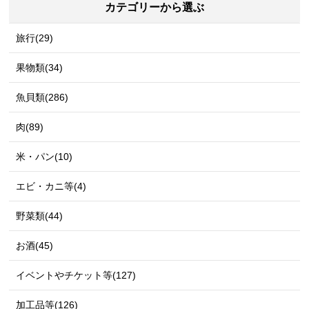
カテゴリーから選ぶ
旅行(29)
果物類(34)
魚貝類(286)
肉(89)
米・パン(10)
エビ・カニ等(4)
野菜類(44)
お酒(45)
イベントやチケット等(127)
加工品等(126)