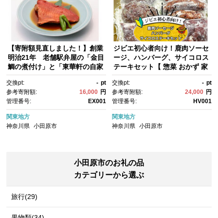
【寄附額見直しました！】創業
ジビエ初心者向け！鹿肉ソーセ
明治21年 老舗駅弁屋の「金目
ージ、ハンバーグ、サイコロス
鯛の煮付け」と「東華軒の自家
テーキセット【 惣菜 おかず 家
製とりそぼろ」セット【金目
庭用 自宅用 贈答品 贈答用 ギフ
交換pt:
-
pt
交換pt:
-
pt
鯛 キンメダイ キンメ 煮つけ 煮
ト お取り寄せ お中元 お歳暮 贈
参考寄附額:
16,000
円
参考寄附額:
24,000
円
付け 姿煮 1尾 惣菜 おかず 家庭
り物 神奈川県 小田原市 】
管理番号:
EX001
管理番号:
HV001
用 自宅で とりそぼろ 駅弁 神奈
川県 小田原市 】
関東地方
関東地方
神奈川県
小田原市
神奈川県
小田原市
小田原市のお礼の品
カテゴリーから選ぶ
旅行(29)
果物類(34)