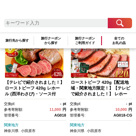
検索結果一覧
1～12件 / 全12件
参考寄附額順
|
新着順
|
人気ランキング順
旅行クーポン
旅行クーポン
全ての
旅行先から探す
から探す
ご利用ガイド
お礼の品
【テレビで紹介されました！】
ローストビーフ 420g【配送地
ローストビーフ 420g レホー
域・関東地方限定！】【テレビ
ル (西洋わさび)・ソース付
で紹介されました！】 レホー
き ふるさと納税 【牛肉 国産 お
ル (西洋わさび)・ソース付
交換pt:
-
pt
交換pt:
-
pt
肉 オードブル 国産牛ロースト
き ふるさと納税 【牛肉 国産 お
参考寄附額:
11,000
円
参考寄附額:
10,000
円
ビーフ 約420g（4～5人前） ロ
肉 オードブル 国産牛ロースト
管理番号:
AG018
管理番号:
AG018-CG
ーストビーフソース レホー
ビーフ 約420g（4～5人前） ロ
ル 神奈川県 小田原市 】
ーストビーフソース レホー
関東地方
関東地方
ル 神奈川県 小田原市 】
神奈川県
小田原市
神奈川県
小田原市