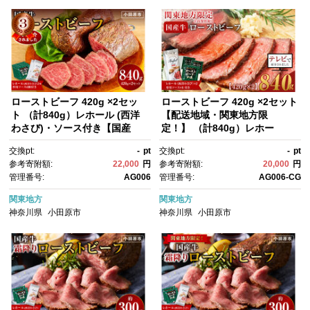
ローストビーフ 420g ×2セッ
ローストビーフ 420g ×2セット
ト （計840g）レホール (西洋
【配送地域・関東地方限
わさび)・ソース付き【国産
定！】 （計840g）レホー
牛 ローストビーフ たっぷり84
ル (西洋わさび)・ソース付き
交換pt:
-
pt
交換pt:
-
pt
0g 家族で大満足】
【国産牛 ローストビーフ たっ
参考寄附額:
22,000
円
参考寄附額:
20,000
円
ぷり840g 家族で大満足】
管理番号:
AG006
管理番号:
AG006-CG
関東地方
関東地方
神奈川県
小田原市
神奈川県
小田原市