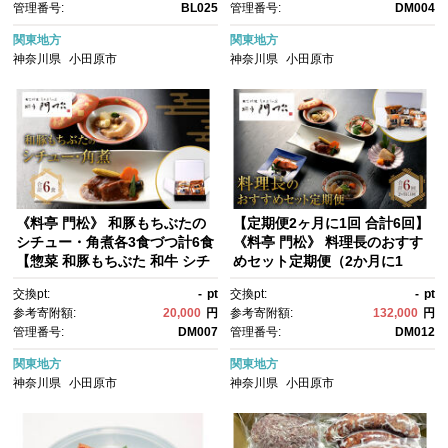
管理番号:
BL025
管理番号:
DM004
県 小田原市 】
中元 お中元 お歳暮 父の日 母の
日 贈り物 日本酒 焼酎 神奈川
関東地方
関東地方
県 小田原市 】
神奈川県
小田原市
神奈川県
小田原市
《料亭 門松》 和豚もちぶたの
【定期便2ヶ月に1回 合計6回】
シチュー・角煮各3食づつ計6食
《料亭 門松》 料理長のおすす
【惣菜 和豚もちぶた 和牛 シチ
めセット定期便（2か月に1
ュー 角煮 豚肉 ぶた肉 ブタ
回 合計6回お届け）【惣菜 和豚
交換pt:
-
pt
交換pt:
-
pt
肉 冷凍 家庭用 自宅用 贈答
もちぶた 和牛 シチュー 焼き
参考寄附額:
20,000
円
参考寄附額:
132,000
円
品 贈答用 ギフト お取り寄せ 御
魚 牛筋煮込み 冷凍 家庭用 自宅
管理番号:
DM007
管理番号:
DM012
中元 お中元 お歳暮 贈り物 神奈
用 贈答品 贈答用 ギフト お取り
川県 小田原市 】
寄せ 御中元 お中元 お歳暮 贈り
関東地方
関東地方
物 日本酒 神奈川県 小田原市 】
神奈川県
小田原市
神奈川県
小田原市