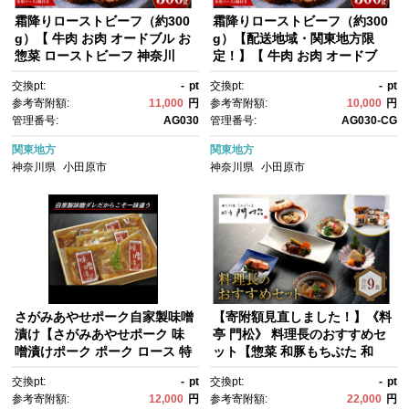
霜降りローストビーフ（約300
霜降りローストビーフ（約300
g）【 牛肉 お肉 オードブル お
g）【配送地域・関東地方限
惣菜 ローストビーフ 神奈川
定！】【 牛肉 お肉 オードブ
県 小田原市 】
ル お惣菜 ローストビーフ 神奈
交換pt:
-
pt
交換pt:
-
pt
川県 小田原市 】
参考寄附額:
11,000
円
参考寄附額:
10,000
円
管理番号:
AG030
管理番号:
AG030-CG
関東地方
関東地方
神奈川県
小田原市
神奈川県
小田原市
さがみあやせポーク自家製味噌
【寄附額見直しました！】《料
漬け【さがみあやせポーク 味
亭 門松》 料理長のおすすめセ
噌漬けポーク ポーク ロース 特
ット【惣菜 和豚もちぶた 和
産品 特産豚 オリジナル豚 おい
牛 シチュー 焼き魚 牛筋煮込
交換pt:
-
pt
交換pt:
-
pt
しい豚 オリジナルブランド お
み 冷凍 家庭用 自宅用 贈答
参考寄附額:
12,000
円
参考寄附額:
22,000
円
すすめの一品 ６枚入り 神奈川
品 贈答用 ギフト お取り寄せ 御