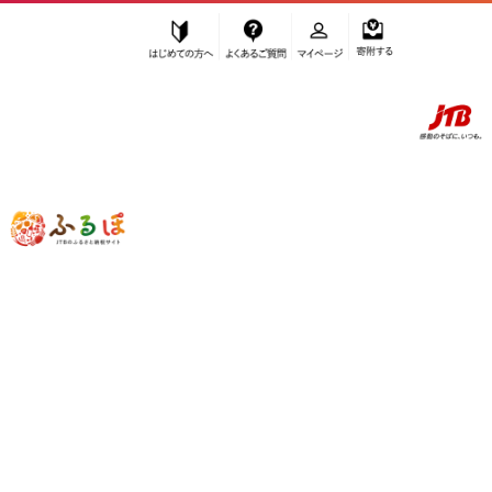
はじめての方へ
よくあるご質問
マイページ
寄附する
ふるぽ JTBのふるさと納税サイト
「ふるさと納税」TOP
小田原市 お礼の品から探す
肉
その他肉・加工品
その他加工品
”その他加工品” 神奈川県
小田原市
のお
礼の品一覧
さらに検索条件を絞り込む
その他加工品