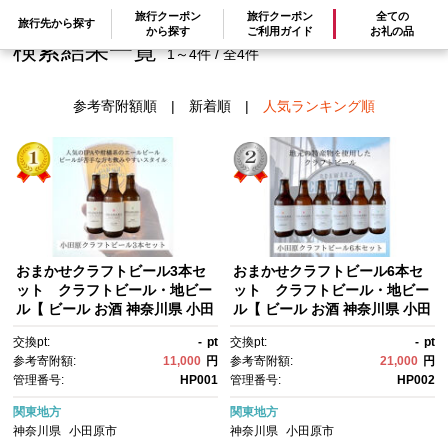
旅行クーポン
旅行クーポン
全ての
旅行先から探す
から探す
ご利用ガイド
お礼の品
検索結果一覧
1～4件 / 全4件
参考寄附額順
|
新着順
|
人気ランキング順
おまかせクラフトビール3本セ
おまかせクラフトビール6本セ
ット クラフトビール・地ビー
ット クラフトビール・地ビー
ル【 ビール お酒 神奈川県 小田
ル【 ビール お酒 神奈川県 小田
原市 】
原市 】
交換pt:
-
pt
交換pt:
-
pt
参考寄附額:
11,000
円
参考寄附額:
21,000
円
管理番号:
HP001
管理番号:
HP002
関東地方
関東地方
神奈川県
小田原市
神奈川県
小田原市