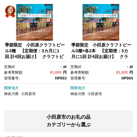
季節限定 小田原クラフトビー
季節限定 小田原クラフトビー
ル3種 【定期便：3カ月に1
ル3種×各2本 【定期便：3カ
回 計4回お届け】 クラフトビ
月に1回 計4回お届け】 クラ
ール・地ビール【 ビール お
フトビール・地ビール【 ビー
交換pt:
-
pt
交換pt:
-
pt
酒 神奈川県 小田原市 】
ル お酒 神奈川県 小田原市 】
参考寄附額:
41,000
円
参考寄附額:
81,000
円
管理番号:
HP003
管理番号:
HP004
関東地方
関東地方
神奈川県
小田原市
神奈川県
小田原市
小田原市のお礼の品
カテゴリーから選ぶ