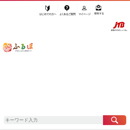
はじめての方へ
よくあるご質問
マイページ
寄附する
ふるぽ JTBのふるさと納税サイト
「ふるさと納税」TOP
小田原市 お礼の品から探す
お酒
ビール
地ビール
”地ビール” 神奈川県
小田原市
のお礼の
品一覧
さらに検索条件を絞り込む
地ビール