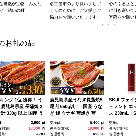
な自然が宝物 みんな
名古屋市のより良いまちづ
心のふるさと
ぐ 結いの町
くりのために、ご支援とご
に引き継いで
協力をお願いいたします。
寄附をお願い
のお礼の品
キング 1位 獲得！ う
鹿児島県産うなぎ長蒲焼5
SK-II フェ
 鹿児島県産 長蒲焼 2
尾 計650g以上 | 国産 うな
トメント エ
計 330g 以上 国産 う
ぎ 鰻 ウナギ 蒲焼き 蒲
ス 230mL｜SK
 鰻 ウナギ 蒲焼き 蒲
焼 かばやき unagi うなぎ
2 SK エス
:
3,900
pt
交換pt:
5,400
pt
交換pt:
かばやき 魚 魚介 魚
蒲焼 土用丑の日 土用の丑
ーツ エスケｰ
寄附額:
13,000
円
参考寄附額:
18,000
円
参考寄附額:
海鮮 うな重 ひつまぶ
の日 丑の日 魚 魚介 魚
ンケア 化粧品
号:
A703
管理番号:
A995G
管理番号: