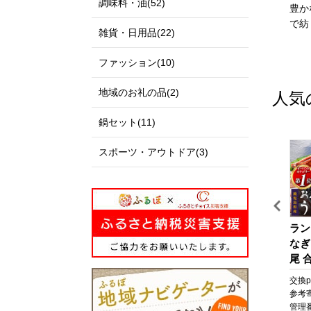
調味料・油(52)
伊達政宗公の城下町として
私たちのまち北栄町は、鳥
豊か
発展し、美しい自然と快適
取県の中央部に位置する人
で紡
雑貨・日用品(22)
な都市空間が共存する杜の
口約14,000人の町です。
都、仙台市。本市の更なる
北は日本海に面し、白砂青
ファッション(10)
発展にご支援とご協力をお
松の景色が美しい北条砂丘
願いいたします。
が広がっており、南は大山
地域のお礼の品(2)
人気
を望む黒ぼく地帯の丘陵地
があり、豊かな自然に囲ま
鍋セット(11)
れています。
この豊かな自然環境を生か
スポーツ・アウトドア(3)
し、スイカ、ぶどう、らっ
きょう、長芋などさまざま
な魅力ある農産物が生み出
されています。
また、漫画「名探偵コナ
イ
びわ湖マラソン 2027 【滋
【京セラ】クレサンベール
ラン
ン」の作者である青山剛昌
ッ
賀県外寄附者専用】ふるさ
〈エメラルド・天然ダイヤ
なぎ
氏の出身地であり、駅構内
と納税ランナー枠
モンド〉リング【プラチ
尾 合
に「名探偵コナン」の装飾
ケ
ナ/ペアシェイプ/7月誕生
なぎ
pt
交換pt:
-
pt
交換pt:
-
pt
交換pt
が施されたコナン駅（JR由
ケ
石】
焼 
円
参考寄附額:
50,000
円
参考寄附額:
1,000,000
円
参考
良駅）や青山氏の思い出の
粧
貝 
68
管理番号:
DX005
管理番号:
B-EU112
管理番