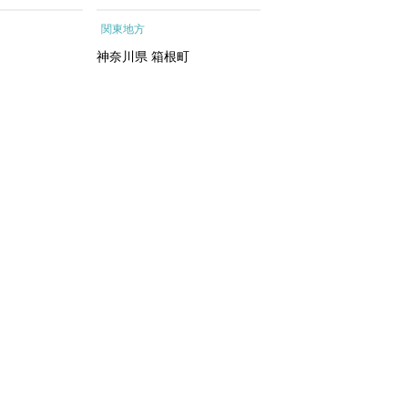
ートメントエッ
根町
行予約 ホテル 旅館 
関東地方
関東地方
イシャルトリ
ット 子供 子連れ カ
トリートメン
ル 家族 人気 おすすめ
神奈川県
箱根町
千葉県
浦安市
 化粧水｜
行クーポン 店頭 オン
ン ネット予約 電話 
間3年