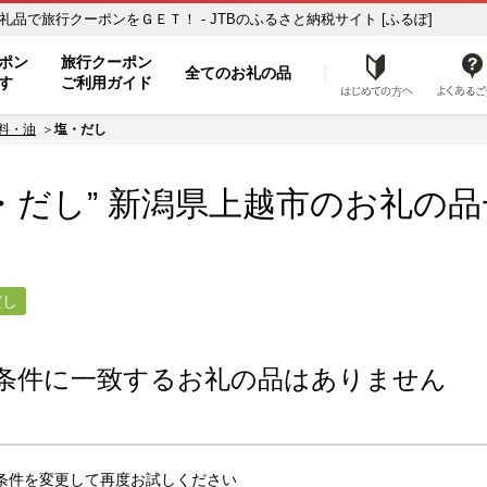
お礼の品一覧 ふるさと納税の返礼品で旅行クーポンをＧＥＴ！ - JTBのふるさと納税サイト [ふるぽ]
ト
ポン
旅行クーポン
全てのお礼の品
はじめ
す
ご利用ガイド
料・油
塩・だし
・だし” 新潟県
上越市
のお礼の品
だし
条件に一致するお礼の品はありません
条件を変更して再度お試しください