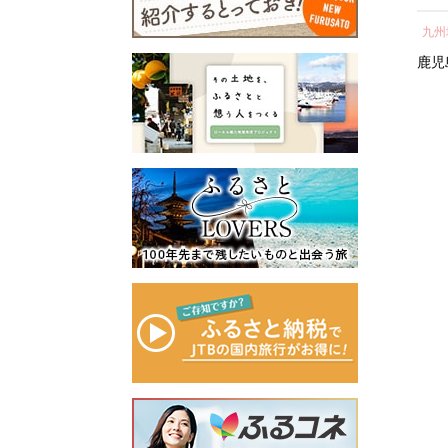
所蔵物や作品が展示された
ェ
し 
青山剛昌ふるさと館をはじ
近畿地方
近畿地方
九州
容
気 
め、駅から青山剛昌ふるさ
町 
滋賀県
京都府
京都市
鹿児
と館までの約1.4kmを「コナ
ン通り」と名付け、キャラ
クターのブロンズ像やカラ
ーオブジェが点在するなど
「名探偵コナンに会えるま
ち」づくりを進めていま
す。
町を応援していただけるみ
なさまと一緒に持続可能な
まちづくりを進めていきま
す。
みなさまの応援をよろしく
お願いします。