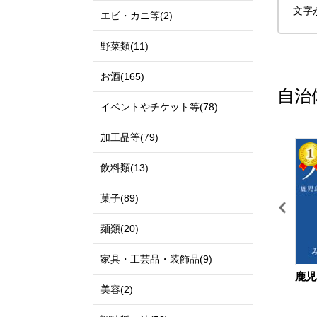
文字
エビ・カニ等(2)
野菜類(11)
お酒(165)
自治
イベントやチケット等(78)
加工品等(79)
11
12
飲料類(13)
菓子(89)
麺類(20)
家具・工芸品・装飾品(9)
宮城県 仙台市
鳥取県 北栄町
鹿児
美容(2)