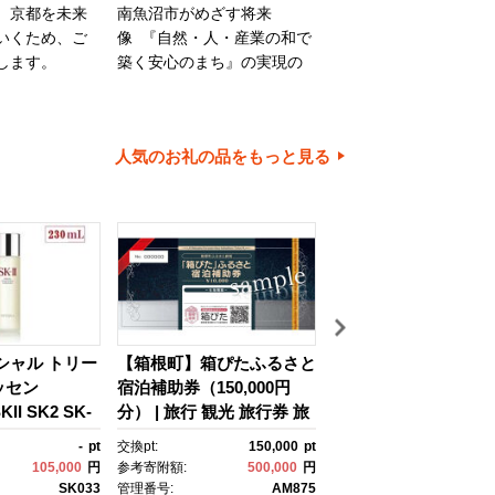
、京都を未来
南魚沼市がめざす将来
旭川市は、旭山動物園
いくため、ご
像 『自然・人・産業の和で
川家具で知られるほか
します。
築く安心のまち』の実現の
内有数の米どころでも
ために大切に使わせていた
ます。旭川市の魅力あ
だきます。
ちづくりのために、ご
とご協力をお願いいた
人気のお礼の品をもっと見る
す。
イシャル トリー
【箱根町】箱ぴたふるさと
【浦安市】JTBふる
ッセン
宿泊補助券（150,000円
行クーポン（30,000
II SK2 SK-
分） | 旅行 観光 旅行券 旅
有効期間3年（Eメー
ケーツー エスケ
行クーポン クーポン 箱根
行）｜旅行 トラベル 
-
pt
交換pt:
150,000
pt
交換pt:
 ピテラ スキ
町ふるさと納税 神奈川県
約 国内旅行 JTB 宿泊
105,000
円
参考寄附額:
500,000
円
参考寄附額:
100,
 ｺｽﾒ フェイ
ふるさと納税 神奈川県 箱
光 体験 旅行券 宿泊券
SK033
管理番号:
AM875
管理番号:
JTB