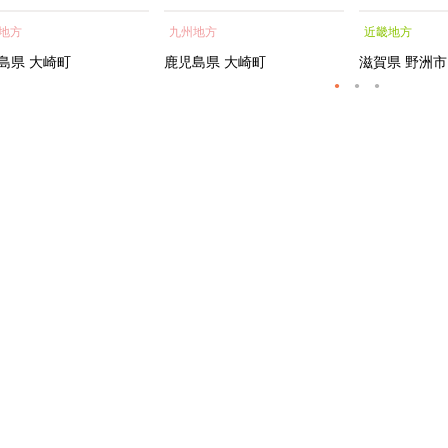
蒲焼 訳あり ギフト 人
貝 海鮮 うな重 蒲焼 訳あ
シャルトリ
地方
九州地方
近畿地方
おすすめ 鹿児島県 大崎
り ギフト 人気 おすす
センス フェ
大隅半島 A703
め 鹿児島県 大崎町 大隅半
ートメント 
島県
大崎町
鹿児島県
大崎町
滋賀県
野洲市
島 A995G 【会員限定のお
トエッセンス
礼の品】【うなぎ蒲焼 国
産 うなぎ unagi 鰻 ウナ
ギ うなぎ蒲焼】