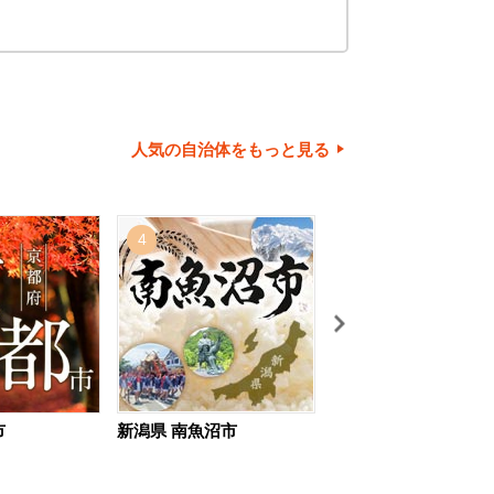
人気の自治体をもっと見る
4
5
市
新潟県 南魚沼市
北海道 旭川市