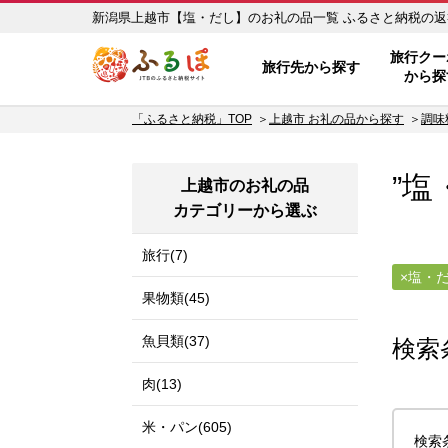
新潟県上越市【塩・だし】の
ふるぽ JTBのふるさと納税サイ
旅行クー
旅行先から探す
から探
「ふるさと納税」TOP
上越市 お礼の品から探す
調味
”塩
上越市のお礼の品
カテゴリーから選ぶ
旅行(7)
塩・
果物類(45)
魚貝類(37)
検索
肉(13)
米・パン(605)
検索