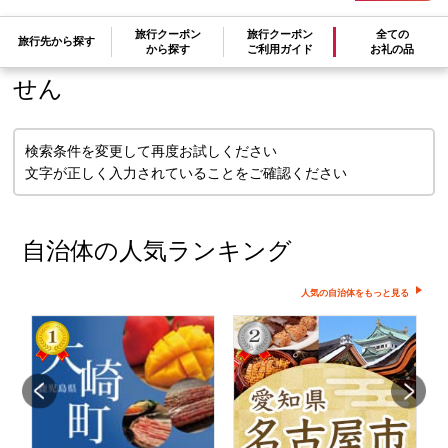
旅行クーポン
旅行クーポン
全ての
旅行先から探す
検索条件に一致するお礼の品はありま
から探す
ご利用ガイド
お礼の品
せん
検索条件を変更して再度お試しください
文字が正しく入力されていることをご確認ください
自治体の人気ランキング
人気の自治体をもっと見る