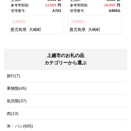
焼 かばやき 魚 魚介 魚貝 海
焼 土用丑の日 土用の丑の
円
参考寄附額:
13,000
円
参考寄附額:
18,000
円
鮮 うな重 ひつまぶし 蒲
日 丑の日 魚 魚介 魚貝 海
1
管理番号:
A703
管理番号:
A995G
焼 訳あり ギフト 人気 おす
鮮 うな重 蒲焼 訳あり ギフ
すめ 鹿児島県 大崎町 大隅
ト 人気 おすすめ 鹿児島
九州地方
九州地方
半島 A703
県 大崎町 大隅半
島 A995G 【会員限定のお
鹿児島県
大崎町
鹿児島県
大崎町
礼の品】【うなぎ蒲焼 国
産 うなぎ unagi 鰻 ウナ
ギ うなぎ蒲焼】
上越市のお礼の品
カテゴリーから選ぶ
旅行(7)
果物類(45)
魚貝類(37)
肉(13)
米・パン(605)