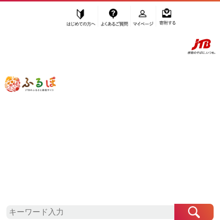
はじめての方へ
よくあるご質問
マイページ
寄附する
ふるぽ JTBのふるさと納税サイト
「ふるさと納税」TOP
上越市 お礼の品から探す
菓子
飴（あめ）
”飴（あめ）” 新潟県
上越市
のお礼の品
一覧
さらに検索条件を絞り込む
飴（あめ）