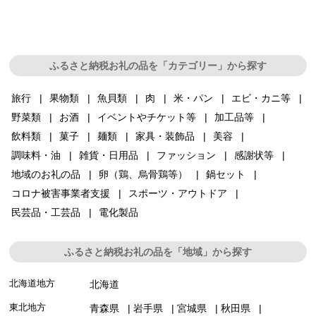
ふるさと納税お礼の品を「カテゴリー」から探す
旅行
果物類
魚貝類
肉
米・パン
エビ・カニ等
野菜類
お酒
イベントやチケット等
加工品等
飲料類
菓子
麺類
家具・装飾品
美容
調味料・油
雑貨・日用品
ファッション
感謝状等
地域のお礼の品
卵（鶏、烏骨鶏等）
鍋セット
コロナ被害事業者支援
スポーツ・アウトドア
民芸品・工芸品
電化製品
ふるさと納税お礼の品を「地域」から探す
北海道地方
北海道
東北地方
青森県
岩手県
宮城県
秋田県