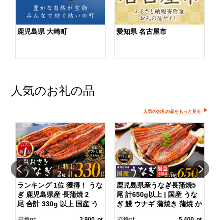
鹿児島県 大崎町
愛知県 名古屋市
人気のお礼の品
人気のお礼の品をもっと見る
ダ
ランキング 1位 獲得！ うな
鹿児島県産うなぎ長蒲焼5
ぎ 鹿児島県産 長蒲焼 2
尾 計650g以上 | 国産 うな
尾 合計 330g 以上 国産 う
ぎ 鰻 ウナギ 蒲焼き 蒲焼 か
ス
なぎ 鰻 ウナギ 蒲焼き 蒲
ばやき unagi うなぎ蒲
pt
交換pt:
3,900
pt
交換pt:
5,400
pt