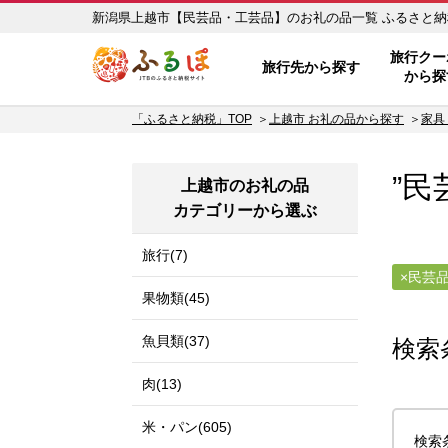
新潟県上越市【民
ふるぽ JTBのふるさと納税サイ
旅行クー
旅行先から探す
から探
「ふるさと納税」TOP
上越市 お礼の品から探す
家具
”民
上越市のお礼の品
カテゴリーから選ぶ
旅行(7)
民芸
果物類(45)
魚貝類(37)
検索
肉(13)
米・パン(605)
検索