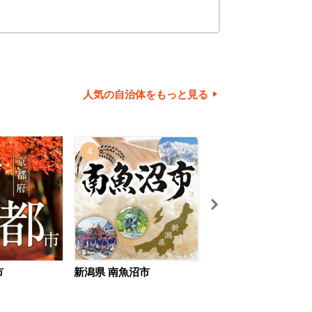
人気の自治体をもっと見る
4
5
市
新潟県 南魚沼市
北海道 旭川市