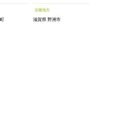
シャルトリートメントエッ
近畿地方
近畿地方
センス フェイシャルトリ
ートメント トリートメン
町
滋賀県
野洲市
滋賀県
トエッセンス 化粧水｜