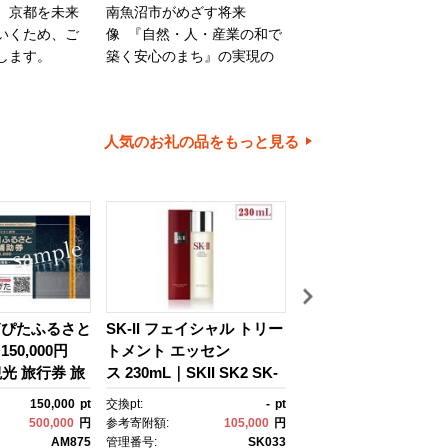
、京都を未来
南魚沼市がめざす将来
旭川市は、旭山動物園
いくため、ご
像 『自然・人・産業の和で
川家具で知られるほか
します。
築く安心のまち』の実現の
内有数の米どころでも
ために大切に使わせていた
ます。旭川市の魅力あ
だきます。
ちづくりのために、ご
とご協力をお願いいた
人気のお礼の品をもっと見る
す。
箱ぴたふるさと
SK-II フェイシャル トリー
びわ湖マラソン 2027
50,000円
トメント エッセン
賀県外寄附者専用】
観光 旅行券 旅
ス 230mL｜SKII SK2 SK-
と納税ランナー枠
クーポン 箱根
2 SK エスケーツー エスケ
150,000
pt
交換pt:
-
pt
交換pt:
税 神奈川県
ーツ エスケｰ ピテラ スキ
500,000
円
参考寄附額:
105,000
円
参考寄附額:
50,
 神奈川県 箱
ンケア 化粧品 ｺｽﾒ フェイ
AM875
管理番号:
SK033
管理番号: