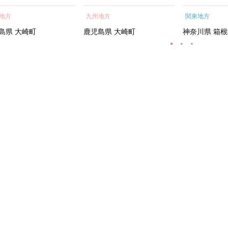
蒲焼 訳あり ギフト 人
貝 海鮮 うな重 蒲焼 訳あ
根町
地方
九州地方
関東地方
おすすめ 鹿児島県 大崎
り ギフト 人気 おすす
大隅半島 A703
め 鹿児島県 大崎町 大隅半
島県
大崎町
鹿児島県
大崎町
神奈川県
箱根
島 A995G 【会員限定のお
礼の品】【うなぎ蒲焼 国
産 うなぎ unagi 鰻 ウナ
ギ うなぎ蒲焼】