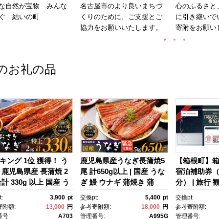
な自然が宝物 みんな
名古屋市のより良いまちづ
心のふるさと
ぐ 結いの町
くりのために、ご支援とご
に引き継いで
協力をお願いいたします。
寄附をお願い
のお礼の品
キング 1位 獲得！ う
鹿児島県産うなぎ長蒲焼5
【箱根町】
 鹿児島県産 長蒲焼 2
尾 計650g以上 | 国産 うな
宿泊補助券（1
計 330g 以上 国産 う
ぎ 鰻 ウナギ 蒲焼き 蒲
分） | 旅行 
 鰻 ウナギ 蒲焼き 蒲
焼 かばやき unagi うなぎ
行クーポン 
:
3,900
pt
交換pt:
5,400
pt
交換pt:
かばやき 魚 魚介 魚
蒲焼 土用丑の日 土用の丑
町ふるさと納
寄附額:
13,000
円
参考寄附額:
18,000
円
参考寄附額:
海鮮 うな重 ひつまぶ
の日 丑の日 魚 魚介 魚
ふるさと納税
号:
A703
管理番号:
A995G
管理番号: