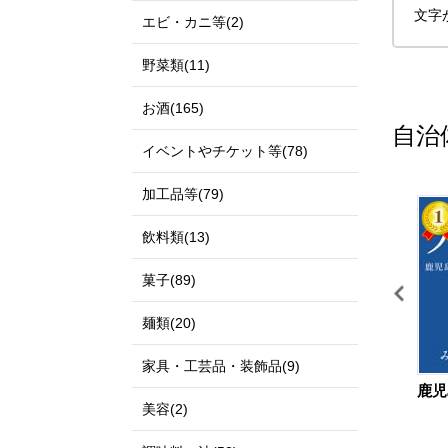
文字
エビ・カニ等(2)
野菜類(11)
お酒(165)
自治
イベントやチケット等(78)
加工品等(79)
11
12
飲料類(13)
菓子(89)
麺類(20)
家具・工芸品・装飾品(9)
鳥取県 北栄町
島根県 出雲市
鹿児
美容(2)