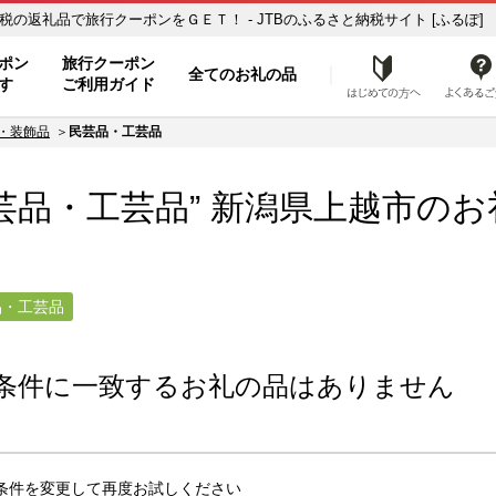
芸品・工芸品】のお礼の品一覧 ふるさと納税の返礼品で旅行クーポンをＧＥＴ！ - JTBのふるさと納税サイト [ふるぽ]
ト
ポン
旅行クーポン
全てのお礼の品
はじめ
す
ご利用ガイド
・装飾品
民芸品・工芸品
芸品・工芸品” 新潟県
上越市
のお
品・工芸品
条件に一致するお礼の品はありません
条件を変更して再度お試しください