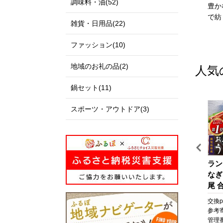
調味料・油(52)
私たちのまち北栄町は、鳥
出雲市は、「神話の國出
豊か
取県の中央部に位置する人
雲」として全国に知られる
で紡
雑貨・日用品(22)
口約14,000人の町です。
とともに、出雲大社、荒神
北は日本海に面し、白砂青
谷遺跡、西谷墳墓群などの
ファッション(10)
松の景色が美しい北条砂丘
歴史・文化遺産と、日本
が広がっており、南は大山
海、宍道湖、斐伊川などの
地域のお礼の品(2)
人気
を望む黒ぼく地帯の丘陵地
豊かな自然に恵まれた地域
があり、豊かな自然に囲ま
です。
鍋セット(11)
れています。
「元気な出雲、活力のある
この豊かな自然環境を生か
出雲、笑顔の絶えない出
スポーツ・アウトドア(3)
し、スイカ、ぶどう、らっ
雲」をモットーに、全国に
きょう、長芋などさまざま
誇れる都市づくり、愛着と
な魅力ある農産物が生み出
誇りが持てる故郷づくりを
されています。
展開しています。
また、漫画「名探偵コナ
出雲市では、出雲市の発展
【シックスセンシズ 京
【京都市】JTBふるさと旅
ラン
ン」の作者である青山剛昌
を願う郷土出身の方々や、
都】ホテル宿泊ギフト券5
行クーポン（Eメール発
なぎ
氏の出身地であり、駅構内
出雲市に心を寄せていただ
中
万円分×6枚セット(ホテル
行）（300,000円分）［ 京
尾 合
に「名探偵コナン」の装飾
く全国のみなさまから、広
送
の宿泊、レストラン等で使
都 旅行券 クーポン JTB 旅
なぎ
pt
交換pt:
-
pt
交換pt:
-
pt
交換pt
が施されたコナン駅（JR由
く寄附を募っています。
用可)［ 京都 東山 源氏物
行クーポン Eメール発
焼 
円
参考寄附額:
1,000,000
円
参考寄附額:
1,000,000
円
参考
良駅）や青山氏の思い出の
いただいたご寄附は「日本
語の世界観 庭園 隠れ家 ホ
行 クーポン 旅行 ギフ
貝 
03
管理番号:
A-VR07
管理番号:
JTBW300T
管理番