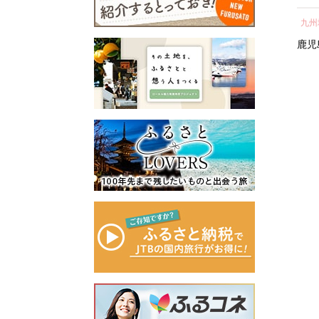
所蔵物や作品が展示された
の心のふるさと出雲応援基
】
テル 宿泊 ギフト券 割引
ト 宿泊券 ホテル 旅館 宿
し 
青山剛昌ふるさと館をはじ
金」に積み立て、次年度以
近畿地方
近畿地方
九州
券 割引 チケット 宿泊
泊 観光 グルメ 人気 おす
気 
め、駅から青山剛昌ふるさ
降に、指定された使途に基
券 人気 おすすめ ホテ
すめ ふるさと納税 ］
町 
京都府
京都市
京都府
京都市
鹿児
と館までの約1.4kmを「コナ
づき、出雲の観光や産業、
ル 宿泊 旅行 観光 グル
ン通り」と名付け、キャラ
福祉、教育、環境など幅広
メ ふるさと納税 ］
クターのブロンズ像やカラ
い分野の事業に活用させて
ーオブジェが点在するなど
いただきます。
「名探偵コナンに会えるま
このふるさと寄附をきっか
ち」づくりを進めていま
けに、全国のみなさまとた
す。
くさんのご縁を結びたいと
町を応援していただけるみ
願っています。ぜひ、この
なさまと一緒に持続可能な
機会に出雲市への温かいご
まちづくりを進めていきま
支援をよろしくお願いいた
す。
します。
みなさまの応援をよろしく
お願いします。