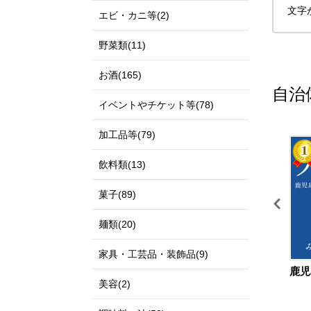
文字
エビ・カニ等(2)
野菜類(11)
お酒(165)
自治
イベントやチケット等(78)
加工品等(79)
11
12
飲料類(13)
菓子(89)
麺類(20)
家具・工芸品・装飾品(9)
鳥取県 北栄町
島根県 出雲市
鹿児
美容(2)