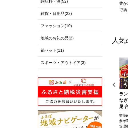
調味料・油(52)
私たちのまち北栄町は、鳥
出雲市は、「神話の國出
豊か
取県の中央部に位置する人
雲」として全国に知られる
で紡
雑貨・日用品(22)
口約14,000人の町です。
とともに、出雲大社、荒神
北は日本海に面し、白砂青
谷遺跡、西谷墳墓群などの
ファッション(10)
松の景色が美しい北条砂丘
歴史・文化遺産と、日本
が広がっており、南は大山
海、宍道湖、斐伊川などの
地域のお礼の品(2)
人気
を望む黒ぼく地帯の丘陵地
豊かな自然に恵まれた地域
があり、豊かな自然に囲ま
です。
鍋セット(11)
れています。
「元気な出雲、活力のある
この豊かな自然環境を生か
出雲、笑顔の絶えない出
スポーツ・アウトドア(3)
し、スイカ、ぶどう、らっ
雲」をモットーに、全国に
きょう、長芋などさまざま
誇れる都市づくり、愛着と
な魅力ある農産物が生み出
誇りが持てる故郷づくりを
されています。
展開しています。
また、漫画「名探偵コナ
出雲市では、出雲市の発展
【シックスセンシズ 京
【京都市】JTBふるさと旅
ラン
ン」の作者である青山剛昌
を願う郷土出身の方々や、
都】ホテル宿泊ギフト券5
行クーポン（Eメール発
なぎ
氏の出身地であり、駅構内
出雲市に心を寄せていただ
中
万円分×6枚セット(ホテル
行）（300,000円分）［ 京
尾 合
に「名探偵コナン」の装飾
く全国のみなさまから、広
送
の宿泊、レストラン等で使
都 旅行券 クーポン JTB 旅
なぎ
pt
交換pt:
-
pt
交換pt:
-
pt
交換pt
が施されたコナン駅（JR由
く寄附を募っています。
用可)［ 京都 東山 源氏物
行クーポン Eメール発
焼 
円
参考寄附額:
1,000,000
円
参考寄附額:
1,000,000
円
参考
良駅）や青山氏の思い出の
いただいたご寄附は「日本
語の世界観 庭園 隠れ家 ホ
行 クーポン 旅行 ギフ
貝 
03
管理番号:
A-VR07
管理番号:
JTBW300T
管理番