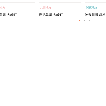
蒲焼 訳あり ギフト 人
貝 海鮮 うな重 蒲焼 訳あ
根町
地方
九州地方
関東地方
おすすめ 鹿児島県 大崎
り ギフト 人気 おすす
大隅半島 A703
め 鹿児島県 大崎町 大隅半
島県
大崎町
鹿児島県
大崎町
神奈川県
箱根
島 A995G 【会員限定のお
礼の品】【うなぎ蒲焼 国
産 うなぎ unagi 鰻 ウナ
ギ うなぎ蒲焼】