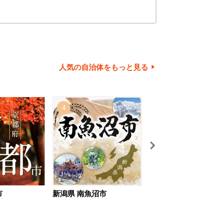
人気の自治体をもっと見る
4
5
市
新潟県 南魚沼市
北海道 旭川市