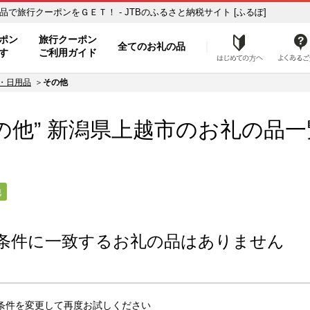
の品一覧 ふるさと納税の返礼品で旅行クーポンをＧＥＴ！ - JTBのふるさと納税サイト [ふるぽ]
ト
ポン
旅行クーポン
全てのお礼の品
はじめ
す
ご利用ガイド
・日用品
その他
の他” 新潟県
上越市
のお礼の品一
他
条件に一致するお礼の品はありません
条件を変更して再度お試しください