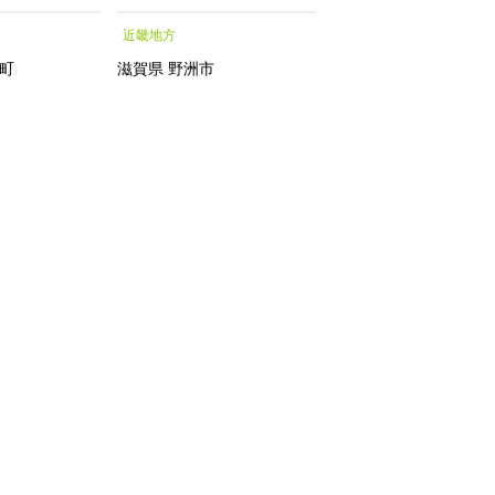
シャルトリートメントエッ
近畿地方
近畿地方
センス フェイシャルトリ
ートメント トリートメン
町
滋賀県
野洲市
滋賀県
トエッセンス 化粧水｜