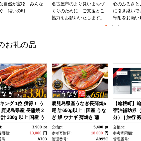
な自然が宝物 みんな
名古屋市のより良いまちづ
心のふるさと
ぐ 結いの町
くりのために、ご支援とご
に引き継いで
協力をお願いいたします。
寄附をお願い
のお礼の品
キング 1位 獲得！ う
鹿児島県産うなぎ長蒲焼5
【箱根町】
 鹿児島県産 長蒲焼 2
尾 計650g以上 | 国産 うな
宿泊補助券（1
計 330g 以上 国産 う
ぎ 鰻 ウナギ 蒲焼き 蒲
分） | 旅行 
 鰻 ウナギ 蒲焼き 蒲
焼 かばやき unagi うなぎ
行クーポン 
:
3,900
pt
交換pt:
5,400
pt
交換pt:
かばやき 魚 魚介 魚
蒲焼 土用丑の日 土用の丑
町ふるさと納
寄附額:
13,000
円
参考寄附額:
18,000
円
参考寄附額:
海鮮 うな重 ひつまぶ
の日 丑の日 魚 魚介 魚
ふるさと納税
号:
A703
管理番号:
A995G
管理番号: