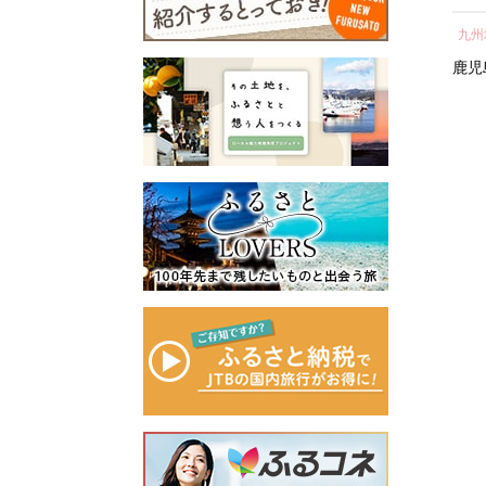
所蔵物や作品が展示された
の心のふるさと出雲応援基
】
テル 宿泊 ギフト券 割引
ト 宿泊券 ホテル 旅館 宿
し 
青山剛昌ふるさと館をはじ
金」に積み立て、次年度以
近畿地方
近畿地方
九州
券 割引 チケット 宿泊
泊 観光 グルメ 人気 おす
気 
め、駅から青山剛昌ふるさ
降に、指定された使途に基
券 人気 おすすめ ホテ
すめ ふるさと納税 ］
町 
京都府
京都市
京都府
京都市
鹿児
と館までの約1.4kmを「コナ
づき、出雲の観光や産業、
ル 宿泊 旅行 観光 グル
ン通り」と名付け、キャラ
福祉、教育、環境など幅広
メ ふるさと納税 ］
クターのブロンズ像やカラ
い分野の事業に活用させて
ーオブジェが点在するなど
いただきます。
「名探偵コナンに会えるま
このふるさと寄附をきっか
ち」づくりを進めていま
けに、全国のみなさまとた
す。
くさんのご縁を結びたいと
町を応援していただけるみ
願っています。ぜひ、この
なさまと一緒に持続可能な
機会に出雲市への温かいご
まちづくりを進めていきま
支援をよろしくお願いいた
す。
します。
みなさまの応援をよろしく
お願いします。