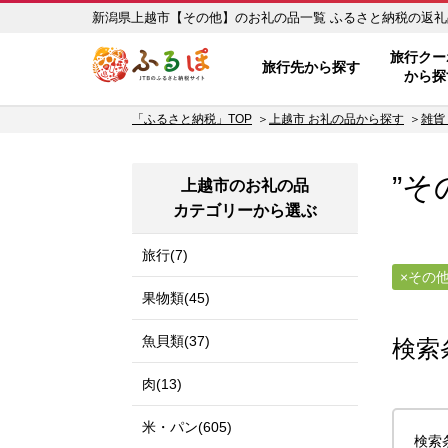
新潟県上越市【その他】のお礼
ふるぽ JTBのふるさと納税サイ
旅行クー
旅行先から探す
から探
「ふるさと納税」TOP
上越市 お礼の品から探す
雑貨
”そ
上越市のお礼の品
カテゴリーから選ぶ
旅行(7)
その
果物類(45)
魚貝類(37)
検索
肉(13)
米・パン(605)
検索