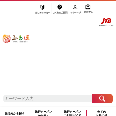
はじめての方へ
よくあるご質問
マイページ
寄附する
ふるぽ JTBのふるさと納税サイト
「ふるさと納税」TOP
南魚沼市 お礼の品から探す
イベントやチケット等
フェス・コンサート
”フェス・コンサート” 新潟県
南魚沼市
のお礼の品一覧
さらに検索条件を絞り込む
フェス・コンサート
旅行クーポン
旅行クーポン
全ての
旅行先から探す
から探す
ご利用ガイド
お礼の品