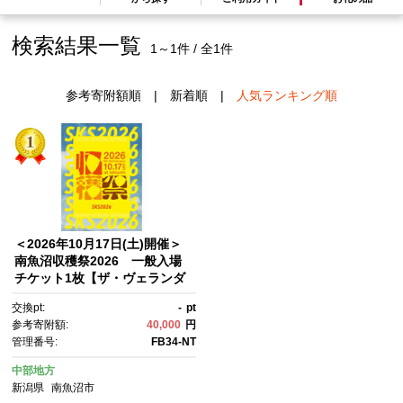
検索結果一覧
1～1件 / 全1件
参考寄附額順
|
新着順
|
人気ランキング順
＜2026年10月17日(土)開催＞
南魚沼収穫祭2026 一般入場
チケット1枚【ザ・ヴェランダ
石打丸山 入場券 イベント フェ
交換pt:
-
pt
スティバル ゴンドラ チケッ
参考寄附額:
40,000
円
ト 】
管理番号:
FB34-NT
中部地方
新潟県
南魚沼市