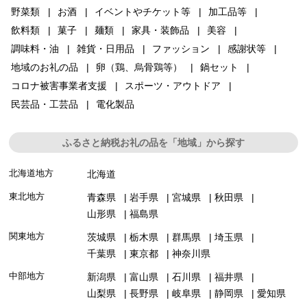
野菜類
お酒
イベントやチケット等
加工品等
飲料類
菓子
麺類
家具・装飾品
美容
調味料・油
雑貨・日用品
ファッション
感謝状等
地域のお礼の品
卵（鶏、烏骨鶏等）
鍋セット
コロナ被害事業者支援
スポーツ・アウトドア
民芸品・工芸品
電化製品
ふるさと納税お礼の品を「地域」から探す
北海道地方
北海道
東北地方
青森県
岩手県
宮城県
秋田県
山形県
福島県
関東地方
茨城県
栃木県
群馬県
埼玉県
千葉県
東京都
神奈川県
中部地方
新潟県
富山県
石川県
福井県
山梨県
長野県
岐阜県
静岡県
愛知県