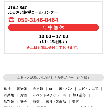
JTBふるぽ
ふるさと納税コールセンター
050-3146-8464
年中無休
10:00～17:00
（1/1～1/3を除く）
★土日も電話受付しております。
ふるさと納税お礼の品を「カテゴリー」から探す
旅行
果物類
魚貝類
肉
米・パン
エビ・カニ等
野菜類
お酒
イベントやチケット等
加工品等
飲料類
菓子
麺類
家具・装飾品
美容