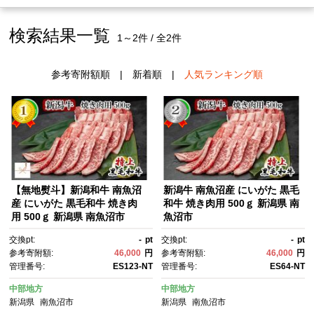
検索結果一覧
1～2件 / 全2件
参考寄附額順
|
新着順
|
人気ランキング順
【無地熨斗】新潟和牛 南魚沼
新潟牛 南魚沼産 にいがた 黒毛
産 にいがた 黒毛和牛 焼き肉
和牛 焼き肉用 500ｇ 新潟県 南
用 500ｇ 新潟県 南魚沼市
魚沼市
交換pt:
-
pt
交換pt:
-
pt
参考寄附額:
46,000
円
参考寄附額:
46,000
円
管理番号:
ES123-NT
管理番号:
ES64-NT
中部地方
中部地方
新潟県
南魚沼市
新潟県
南魚沼市