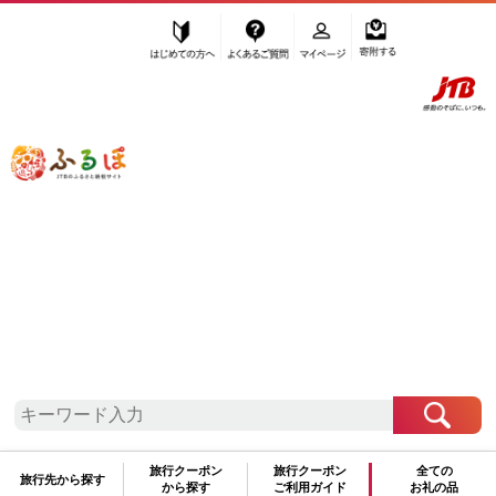
はじめての方へ
よくあるご質問
マイページ
寄附する
ふるぽ JTBのふるさと納税サイト
「ふるさと納税」TOP
南魚沼市 お礼の品から探す
肉
牛肉
焼肉・バーベキュー
”焼肉・バーベキュー” 新潟県
南魚沼市
のお礼の品一覧
さらに検索条件を絞り込む
焼肉・バーベキュー
旅行クーポン
旅行クーポン
全ての
旅行先から探す
から探す
ご利用ガイド
お礼の品