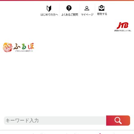
はじめての方へ
よくあるご質問
マイページ
寄附する
ふるぽ JTBのふるさと納税サイト
「ふるさと納税」TOP
南魚沼市 お礼の品から探す
魚貝類
その他魚貝・加工品
その他加工品
”その他加工品” 新潟県
南魚沼市
のお礼
の品一覧
さらに検索条件を絞り込む
その他加工品