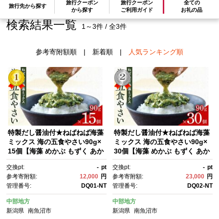
旅行クーポン
旅行クーポン
全ての
旅行先から探す
から探す
ご利用ガイド
お礼の品
検索結果一覧
1～3件 / 全3件
参考寄附額順
|
新着順
|
人気ランキング順
特製だし醤油付★ねばねば海藻
特製だし醤油付★ねばねば海藻
ミックス 海の五食やさい90g×
ミックス 海の五食やさい90g×
15個【海藻 めかぶ もずく あか
30個【海藻 めかぶ もずく あか
もく こんぶ わかめ 香り 粘
もく こんぶ わかめ 香り 粘
交換pt:
-
pt
交換pt:
-
pt
り 和え物 ごはんのお供 食品】
り 和え物 ごはんのお供 食品】
参考寄附額:
12,000
円
参考寄附額:
23,000
円
管理番号:
DQ01-NT
管理番号:
DQ02-NT
中部地方
中部地方
新潟県
南魚沼市
新潟県
南魚沼市