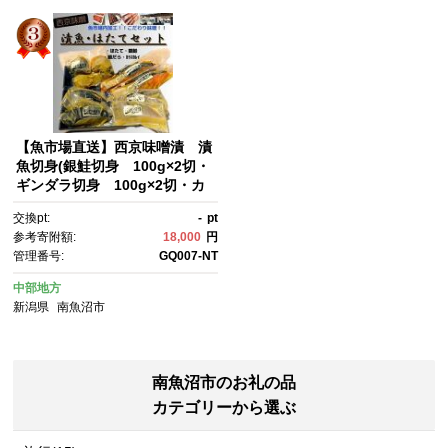
【魚市場直送】西京味噌漬 漬
魚切身(銀鮭切身 100g×2切・
ギンダラ切身 100g×2切・カ
ラスカレイ切身 100g×2切)
交換pt:
-
pt
+ボイルほたて(50g×4玉)セッ
参考寄附額:
18,000
円
ト
管理番号:
GQ007-NT
中部地方
新潟県
南魚沼市
南魚沼市のお礼の品
カテゴリーから選ぶ