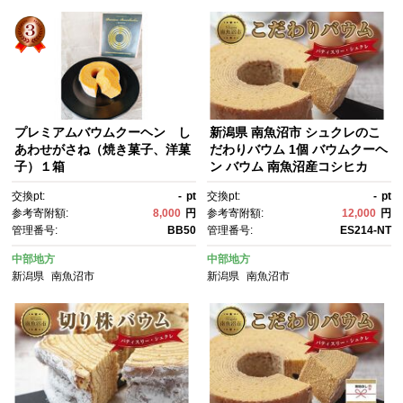
プレミアムバウムクーヘン し
新潟県 南魚沼市 シュクレのこ
あわせがさね（焼き菓子、洋菓
だわりバウム 1個 バウムクーヘ
子）１箱
ン バウム 南魚沼産コシヒカ
リ 米粉 バター 生クリーム アー
交換pt:
-
pt
交換pt:
-
pt
モンドミルク アーモンド 発酵
参考寄附額:
8,000
円
参考寄附額:
12,000
円
バター 洋菓子 お菓子 菓子 手土
管理番号:
BB50
管理番号:
ES214-NT
産 スイーツ 贈り物 ギフト
中部地方
中部地方
新潟県
南魚沼市
新潟県
南魚沼市