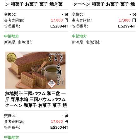
ン 和菓子 お菓子 菓子 焼き菓
クーヘン 和菓子 お菓子 菓子 焼
子 お茶請け 手土産 スイーツ 贈
き菓子 お茶請け 手土産 スイー
交換pt:
-
pt
交換pt:
-
pt
り物 ギフト プレゼント おかし
ツ 贈り物 ギフト プレゼント お
参考寄附額:
17,000
円
参考寄附額:
17,000
円
とおやき ことう 新潟県 南魚沼
かしとおやき ことう 新潟県 南
管理番号:
ES288-NT
管理番号:
ES299-NT
市
魚沼市
中部地方
中部地方
新潟県
南魚沼市
新潟県
南魚沼市
無地熨斗 三國バウム 和三盆 一
斤 専用木箱 三国バウム バウム
クーヘン 和菓子 お菓子 菓子 焼
き菓子 お茶請け 手土産 スイー
交換pt:
-
pt
ツ 贈り物 ギフト プレゼント お
参考寄附額:
17,000
円
かしとおやき ことう 新潟県 南
管理番号:
ES300-NT
魚沼市
中部地方