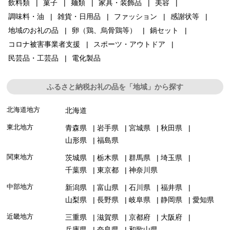
飲料類
菓子
麺類
家具・装飾品
美容
調味料・油
雑貨・日用品
ファッション
感謝状等
地域のお礼の品
卵（鶏、烏骨鶏等）
鍋セット
コロナ被害事業者支援
スポーツ・アウトドア
民芸品・工芸品
電化製品
ふるさと納税お礼の品を「地域」から探す
北海道地方
北海道
東北地方
青森県
岩手県
宮城県
秋田県
山形県
福島県
関東地方
茨城県
栃木県
群馬県
埼玉県
千葉県
東京都
神奈川県
中部地方
新潟県
富山県
石川県
福井県
山梨県
長野県
岐阜県
静岡県
愛知県
近畿地方
三重県
滋賀県
京都府
大阪府
兵庫県
奈良県
和歌山県