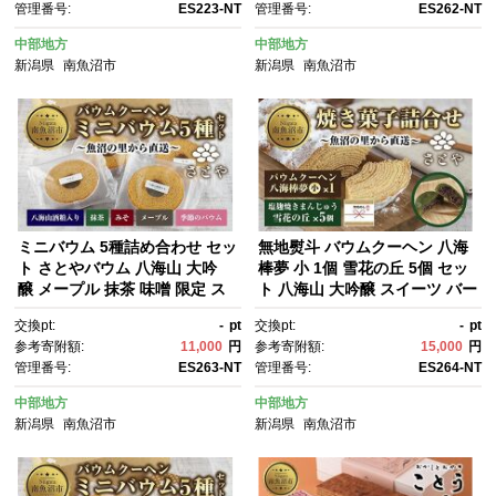
管理番号:
ES223-NT
管理番号:
ES262-NT
潟県 南魚沼市
物 ギフト さとや 新潟県 南魚沼
市 酒 お酒 日本酒
中部地方
中部地方
新潟県
南魚沼市
新潟県
南魚沼市
ミニバウム 5種詰め合わせ セッ
無地熨斗 バウムクーヘン 八海
ト さとやバウム 八海山 大吟
棒夢 小 1個 雪花の丘 5個 セッ
醸 メープル 抹茶 味噌 限定 ス
ト 八海山 大吟醸 スイーツ バー
イーツ バームクーヘン お菓
ムクーヘン 焼きまんじゅう お
交換pt:
-
pt
交換pt:
-
pt
子 菓子 洋菓子 手土産 スイー
菓子 菓子 洋菓子 手土産 スイー
参考寄附額:
11,000
円
参考寄附額:
15,000
円
ツ 詰め合わせ 贈り物 ギフト さ
ツ 詰め合わせ 贈り物 ギフ
管理番号:
ES263-NT
管理番号:
ES264-NT
とや 新潟県 南魚沼市 酒 お
ト 酒 お酒 日本酒 さとや 新潟
酒 日本酒
県 南魚沼市
中部地方
中部地方
新潟県
南魚沼市
新潟県
南魚沼市