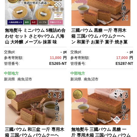
無地熨斗 ミニバウム 5種詰め合
三國バウム 黒糖 一斤 専用木
わせ セット さとやバウム 八海
箱 三国バウム バウムクーヘ
山 大吟醸 メープル 抹茶 味
ン 和菓子 お菓子 菓子 焼き菓
噌 限定 スイーツ バームクーヘ
子 お茶請け 手土産 スイーツ 贈
交換pt:
-
pt
交換pt:
-
pt
ン お菓子 菓子 洋菓子 手土
り物 ギフト プレゼント おかし
参考寄附額:
11,000
円
参考寄附額:
17,000
円
産 スイーツ 詰め合わせ 贈り
とおやき ことう 新潟県 南魚沼
管理番号:
ES265-NT
管理番号:
ES287-NT
物 ギフト 酒 お酒 日本酒 さと
市
や 新潟県 南魚沼市
中部地方
中部地方
新潟県
南魚沼市
新潟県
南魚沼市
三國バウム 和三盆 一斤 専用木
無地熨斗 三國バウム 黒糖 一
箱 三国バウム バウムクーヘ
斤 専用木箱 三国バウム バウム