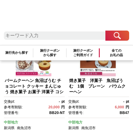
検索結果一覧
1～15件 / 全15件
参考寄附額順
|
新着順
|
人気ランキング順
旅行クーポン
旅行クーポン
全ての
旅行先から探す
から探す
ご利用ガイド
お礼の品
バームクーヘン 魚沼ばうむ チ
焼き菓子 洋菓子 魚沼ばう
ョコレート クッキー まんじゅ
む 1個 プレーン バウムク
う 焼き菓子 お菓子 洋菓子 コシ
ーヘン
ヒカリ 米粉 スイーツ 新潟県 南
交換pt:
-
pt
交換pt:
-
pt
魚沼市 ナトゥーラセット 計4箱
参考寄附額:
20,000
円
参考寄附額:
6,000
円
管理番号:
BB20-NT
管理番号:
BB47
中部地方
中部地方
新潟県
南魚沼市
新潟県
南魚沼市