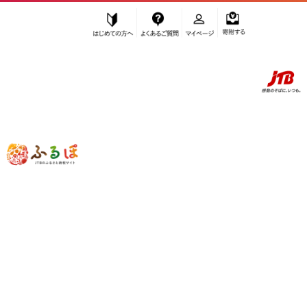
はじめての方へ
よくあるご質問
マイページ
寄附する
ふるぽ JTBのふるさと納税サイト
「ふるさと納税」TOP
南魚沼市 お礼の品から探す
菓子
焼菓子・チョコレート
バウムクーヘン
”バウムクーヘン” 新潟県
南魚沼市
のお
礼の品一覧
さらに検索条件を絞り込む
バウムクーヘン