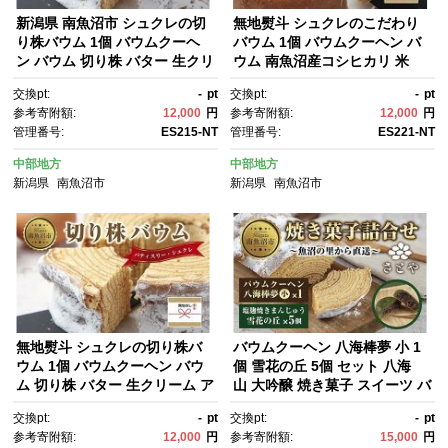
新潟県 南魚沼市 シュクレの切
無地熨斗 シュクレのこだわり
り株バウム 1個 バウムクーヘ
バウム 1個 バウムクーヘン バ
ン バウム 切り株 バター 生クリ
ウム 南魚沼産コシヒカリ 米
ーム アーモンド 発酵バター 洋
粉 バター 生クリーム アーモン
交換pt:
-
pt
交換pt:
-
pt
菓子 お菓子 菓子 手土産 スイー
ドミルク アーモンド 発酵バタ
参考寄附額:
12,000
円
参考寄附額:
12,000
円
ツ 贈り物 ギフト
ー 洋菓子 お菓子 菓子 手土
管理番号:
ES215-NT
管理番号:
ES221-NT
産 スイーツ 贈り物 ギフト 熨
斗 新潟県 南魚沼市
中部地方
中部地方
新潟県
南魚沼市
新潟県
南魚沼市
無地熨斗 シュクレの切り株バ
バウムクーヘン 八海棒夢 小 1
ウム 1個 バウムクーヘン バウ
個 雪花の丘 5個 セット 八海
ム 切り株 バター 生クリーム ア
山 大吟醸 焼き菓子 スイーツ バ
ーモンド 発酵バター 洋菓子 お
ームクーヘン 焼きまんじゅ
交換pt:
-
pt
交換pt:
-
pt
菓子 菓子 手土産 スイーツ 贈り
う お菓子 菓子 洋菓子 手土
参考寄附額:
12,000
円
参考寄附額:
15,000
円
物 ギフト 熨斗 のし 贈答用 新
産 スイーツ 詰め合わせ 贈り