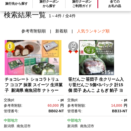
旅行クーポン
旅行クーポン
全ての
旅行先から探す
から探す
ご利用ガイド
お礼の品
検索結果一覧
1～4件 / 全4件
参考寄附額順
|
新着順
|
人気ランキング順
チョコレート ショコラトリュ
笹だんご 笹団子 生クリーム入
フ ココア 抹茶 スイーツ 生洋菓
り笹だんご 5個×3パック 計15
子 新潟県 南魚沼市 ナトゥー
個 団子 あんこ よもぎ 餡子 ヨ
ラ 濃厚ひんやり ユキノトリュ
モギ 笹子 新潟名物 新潟県 南魚
交換pt:
-
pt
交換pt:
-
pt
フ 計10箱
沼市
参考寄附額:
60,000
円
参考寄附額:
14,000
円
管理番号:
BB02-NT
管理番号:
BB33-NT
中部地方
中部地方
新潟県
南魚沼市
新潟県
南魚沼市