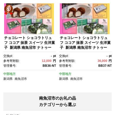
チョコレート ショコラトリュ
チョコレート ショコラトリュ
フ ココア 抹茶 スイーツ 生洋菓
フ ココア 抹茶 スイーツ 生洋菓
子 新潟県 南魚沼市 ナトゥー
子 新潟県 南魚沼市 ナトゥー
ラ 濃厚ひんやり ユキノトリュ
ラ 濃厚ひんやり ユキノトリュ
交換pt:
-
pt
交換pt:
-
pt
フ 各1箱（合計2箱）
フ 計6箱
参考寄附額:
12,000
円
参考寄附額:
36,000
円
管理番号:
BB36-NT
管理番号:
BB37-NT
中部地方
中部地方
新潟県
南魚沼市
新潟県
南魚沼市
南魚沼市のお礼の品
カテゴリーから選ぶ