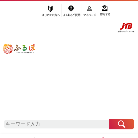
はじめての方へ
よくあるご質問
マイページ
寄附する
ふるぽ JTBのふるさと納税サイト
「ふるさと納税」TOP
南魚沼市 お礼の品から探す
菓子
その他菓子・詰合せ
その他菓子
”その他菓子” 新潟県
南魚沼市
のお礼の
品一覧
さらに検索条件を絞り込む
その他菓子