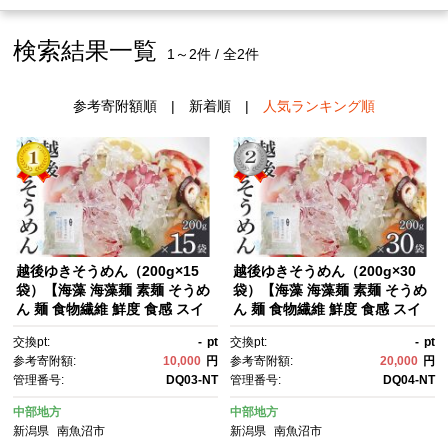
検索結果一覧
1～2件 / 全2件
参考寄附額順
|
新着順
|
人気ランキング順
越後ゆきそうめん（200g×15
越後ゆきそうめん（200g×30
袋）【海藻 海藻麺 素麺 そうめ
袋）【海藻 海藻麺 素麺 そうめ
ん 麺 食物繊維 鮮度 食感 スイ
ん 麺 食物繊維 鮮度 食感 スイ
ーツ 食品】
ーツ 食品】
交換pt:
-
pt
交換pt:
-
pt
参考寄附額:
10,000
円
参考寄附額:
20,000
円
管理番号:
DQ03-NT
管理番号:
DQ04-NT
中部地方
中部地方
新潟県
南魚沼市
新潟県
南魚沼市