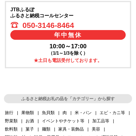
JTBふるぽ
ふるさと納税コールセンター
050-3146-8464
年中無休
10:00～17:00
（1/1～1/3を除く）
★土日も電話受付しております。
ふるさと納税お礼の品を「カテゴリー」から探す
旅行
果物類
魚貝類
肉
米・パン
エビ・カニ等
野菜類
お酒
イベントやチケット等
加工品等
飲料類
菓子
麺類
家具・装飾品
美容