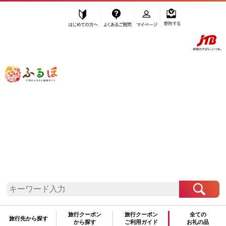
はじめての方へ
よくあるご質問
マイページ
寄附する
ふるぽ JTBのふるさと納税サイト
「ふるさと納税」TOP
南魚沼市 お礼の品から探す
麺類
麺類その他
その他麺類
”その他麺類” 新潟県
南魚沼市
のお礼の
品一覧
さらに検索条件を絞り込む
その他麺類
旅行クーポン
旅行クーポン
全ての
旅行先から探す
から探す
ご利用ガイド
お礼の品