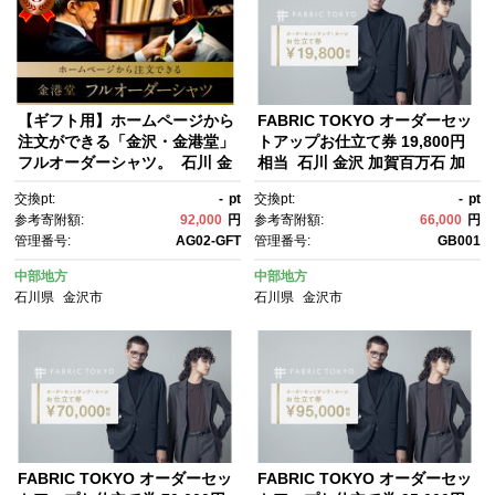
【ギフト用】ホームページから
FABRIC TOKYO オーダーセッ
注文ができる「金沢・金港堂」
トアップお仕立て券 19,800円
フルオーダーシャツ。 石川 金
相当 石川 金沢 加賀百万石 加
沢 加賀百万石 加賀 百万石 北
賀 百万石 北陸 北陸復興 北陸支
交換pt:
-
pt
交換pt:
-
pt
陸 北陸復興 北陸支援
援
参考寄附額:
92,000
円
参考寄附額:
66,000
円
管理番号:
AG02-GFT
管理番号:
GB001
中部地方
中部地方
石川県
金沢市
石川県
金沢市
FABRIC TOKYO オーダーセッ
FABRIC TOKYO オーダーセッ