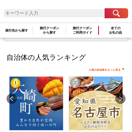
せん
検索条件を変更して再度お試しください
旅行クーポン
旅行クーポン
全ての
旅行先から探す
から探す
ご利用ガイド
お礼の品
文字が正しく入力されていることをご確認ください
自治体の人気ランキング
人気の自治体をもっと見る