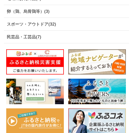
卵（鶏、烏骨鶏等）(3)
スポーツ・アウトドア(32)
民芸品・工芸品(7)