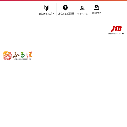
はじめての方へ
よくあるご質問
マイページ
寄附する
ふるぽ JTBのふるさと納税サイト
「ふるさと納税」TOP
三島市 お礼の品から探す
米・パン
米
”米” 静岡県
三島市
のお礼の品一覧
さらに検索条件を絞り込む
米
検索条件に一致するお礼の品はありま