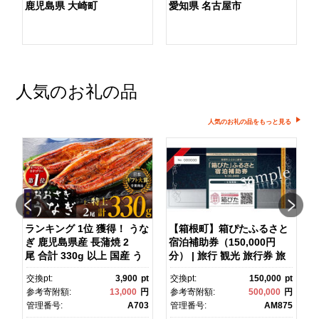
鹿児島県 大崎町
愛知県 名古屋市
人気のお礼の品
人気のお礼の品をもっと見る
ランキング 1位 獲得！ うな
【箱根町】箱ぴたふるさと
ぎ 鹿児島県産 長蒲焼 2
宿泊補助券（150,000円
マ
尾 合計 330g 以上 国産 う
分） | 旅行 観光 旅行券 旅
なぎ 鰻 ウナギ 蒲焼き 蒲
行クーポン クーポン 箱根
pt
交換pt:
3,900
pt
交換pt:
150,000
pt
焼 かばやき 魚 魚介 魚貝 海
町ふるさと納税 神奈川県ふ
円
参考寄附額:
13,000
円
参考寄附額:
500,000
円
鮮 うな重 ひつまぶし 蒲
るさと納税 神奈川県 箱根
1
管理番号:
A703
管理番号:
AM875
焼 訳あり ギフト 人気 おす
町