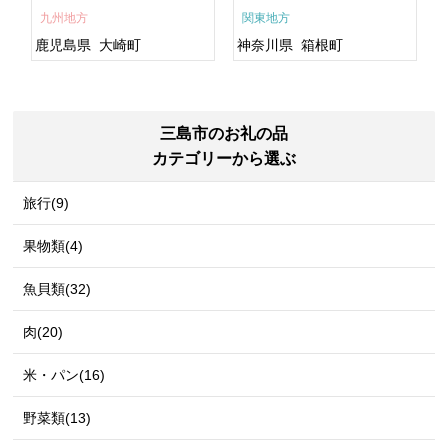
すめ 鹿児島県 大崎町 大隅
九州地方
関東地方
半島 A703
鹿児島県
大崎町
神奈川県
箱根町
三島市のお礼の品
カテゴリーから選ぶ
旅行(9)
果物類(4)
魚貝類(32)
肉(20)
米・パン(16)
野菜類(13)