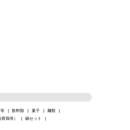
品等
飲料類
菓子
麺類
烏骨鶏等）
鍋セット