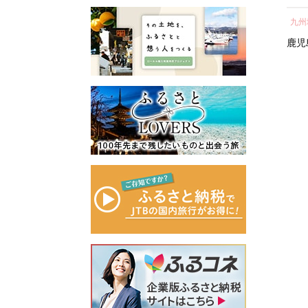
所蔵物や作品が展示された
の心のふるさと出雲応援基
ト 人気 おすすめ 鹿児島
し 
青山剛昌ふるさと館をはじ
金」に積み立て、次年度以
九州地方
中部地方
九州
県 大崎町 大隅半島 鰻 う
気 
め、駅から青山剛昌ふるさ
降に、指定された使途に基
なぎ ウナギ 鰻 人気 ウナ
町 
鹿児島県
大崎町
愛知県
名古屋市
鹿児
と館までの約1.4kmを「コナ
づき、出雲の観光や産業、
ギ うなぎ おすすめ ランキ
ン通り」と名付け、キャラ
福祉、教育、環境など幅広
ング うなぎ おいし
クターのブロンズ像やカラ
い分野の事業に活用させて
い unagi うなぎ 【うなぎ
ーオブジェが点在するなど
いただきます。
蒲焼 国産 うな
「名探偵コナンに会えるま
このふるさと寄附をきっか
ぎ unagi 鰻 ウナギ うなぎ
ち」づくりを進めていま
けに、全国のみなさまとた
蒲焼】
す。
くさんのご縁を結びたいと
町を応援していただけるみ
願っています。ぜひ、この
なさまと一緒に持続可能な
機会に出雲市への温かいご
まちづくりを進めていきま
支援をよろしくお願いいた
す。
します。
みなさまの応援をよろしく
お願いします。