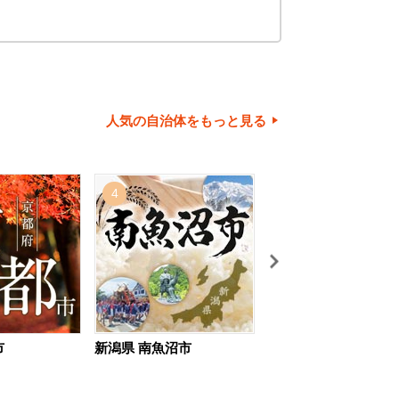
人気の自治体をもっと見る
4
5
市
新潟県 南魚沼市
北海道 旭川市