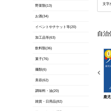
文字
野菜類(13)
お酒(34)
イベントやチケット等(20)
自治
加工品等(63)
飲料類(36)
11
12
菓子(76)
麺類(6)
美容(62)
調味料・油(20)
鳥取県 北栄町
島根県 出雲市
鹿児
雑貨・日用品(82)