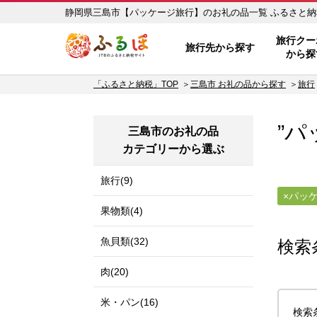
静岡県三島市【パ
ふるぽ JTBのふるさと納税サイ
旅行クー
旅行先から探す
から探
「ふるさと納税」TOP
三島市 お礼の品から探す
旅行
”パ
三島市のお礼の品
カテゴリーから選ぶ
旅行(9)
パッ
果物類(4)
魚貝類(32)
検索
肉(20)
米・パン(16)
検索