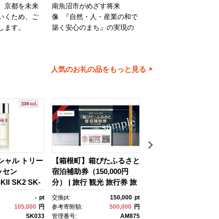
、京都を未来
南魚沼市がめざす将来
旭川市は、旭山動物園
いくため、ご
像 『自然・人・産業の和で
川家具で知られるほか
します。
築く安心のまち』の実現の
内有数の米どころでも
ために大切に使わせていた
ます。旭川市の魅力あ
だきます。
ちづくりのために、ご
とご協力をお願いいた
人気のお礼の品をもっと見る
す。
イシャル トリー
【箱根町】箱ぴたふるさと
【浦安市】JTBふる
ッセン
宿泊補助券（150,000円
行クーポン（30,000
II SK2 SK-
分） | 旅行 観光 旅行券 旅
有効期間3年（Eメー
ケーツー エスケ
行クーポン クーポン 箱根
行）｜旅行 トラベル 
-
pt
交換pt:
150,000
pt
交換pt:
 ピテラ スキ
町ふるさと納税 神奈川県
約 国内旅行 JTB 宿泊
105,000
円
参考寄附額:
500,000
円
参考寄附額:
100,
 ｺｽﾒ フェイ
ふるさと納税 神奈川県 箱
光 体験 旅行券 宿泊券
SK033
管理番号:
AM875
管理番号:
JTB