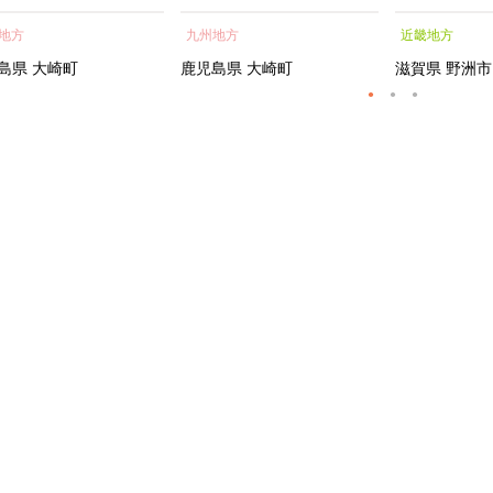
蒲焼 訳あり ギフト 人
貝 海鮮 うな重 蒲焼 訳あ
シャルトリ
地方
九州地方
近畿地方
おすすめ 鹿児島県 大崎
り ギフト 人気 おすす
センス フェ
大隅半島 A703
め 鹿児島県 大崎町 大隅半
ートメント 
島県
大崎町
鹿児島県
大崎町
滋賀県
野洲市
島 A995G 【会員限定のお
トエッセンス
礼の品】【うなぎ蒲焼 国
産 うなぎ unagi 鰻 ウナ
ギ うなぎ蒲焼】