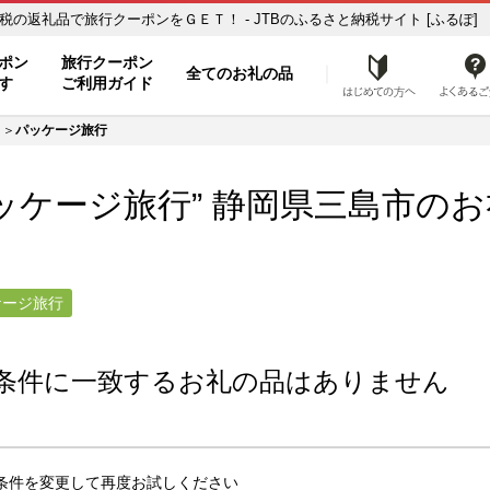
ッケージ旅行】のお礼の品一覧 ふるさと納税の返礼品で旅行クーポンをＧＥＴ！ - JTBのふるさと納税サイト [ふるぽ]
ト
ポン
旅行クーポン
全てのお礼の品
はじめ
す
ご利用ガイド
パッケージ旅行
ッケージ旅行” 静岡県
三島市
のお
ケージ旅行
条件に一致するお礼の品はありません
条件を変更して再度お試しください