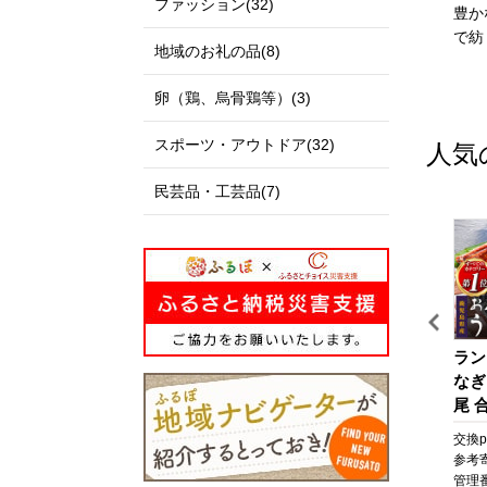
ファッション(32)
私たちのまち北栄町は、鳥
出雲市は、「神話の國出
豊か
取県の中央部に位置する人
雲」として全国に知られる
で紡
地域のお礼の品(8)
口約14,000人の町です。
とともに、出雲大社、荒神
北は日本海に面し、白砂青
谷遺跡、西谷墳墓群などの
卵（鶏、烏骨鶏等）(3)
松の景色が美しい北条砂丘
歴史・文化遺産と、日本
が広がっており、南は大山
海、宍道湖、斐伊川などの
スポーツ・アウトドア(32)
人気
を望む黒ぼく地帯の丘陵地
豊かな自然に恵まれた地域
があり、豊かな自然に囲ま
です。
民芸品・工芸品(7)
れています。
「元気な出雲、活力のある
この豊かな自然環境を生か
出雲、笑顔の絶えない出
し、スイカ、ぶどう、らっ
雲」をモットーに、全国に
きょう、長芋などさまざま
誇れる都市づくり、愛着と
な魅力ある農産物が生み出
誇りが持てる故郷づくりを
されています。
展開しています。
また、漫画「名探偵コナ
出雲市では、出雲市の発展
旅
うなぎ 鹿児島県産 長蒲
【テーラー神谷】 オーダ
ラン
ン」の作者である青山剛昌
を願う郷土出身の方々や、
焼 4尾 合計 660g 以上 国
ー洋服御誂え券
なぎ
氏の出身地であり、駅構内
出雲市に心を寄せていただ
産 うなぎ 鰻 ウナギ 蒲焼
尾 合
に「名探偵コナン」の装飾
く全国のみなさまから、広
ポ
き 蒲焼 かばやき 魚 魚
なぎ
pt
交換pt:
6,600
pt
交換pt:
-
pt
交換pt
が施されたコナン駅（JR由
く寄附を募っています。
さ
介 魚貝 海鮮 うな重 ひつ
焼 
円
参考寄附額:
22,000
円
参考寄附額:
1,000,000
円
参考
良駅）や青山氏の思い出の
いただいたご寄附は「日本
と
まぶし 蒲焼 訳あり ギフ
貝 
0T
管理番号:
A702-NT
管理番号:
HS001
管理番