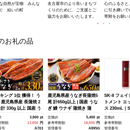
な自然が宝物 みんな
名古屋市のより良いまちづ
心のふるさと
ぐ 結いの町
くりのために、ご支援とご
に引き継いで
協力をお願いいたします。
寄附をお願い
のお礼の品
キング 1位 獲得！ う
鹿児島県産うなぎ長蒲焼5
SK-II フェ
 鹿児島県産 長蒲焼 2
尾 計650g以上 | 国産 うな
トメント エ
計 330g 以上 国産 う
ぎ 鰻 ウナギ 蒲焼き 蒲
ス 230mL｜SK
 鰻 ウナギ 蒲焼き 蒲
焼 かばやき unagi うなぎ
2 SK エス
:
3,900
pt
交換pt:
5,400
pt
交換pt:
かばやき 魚 魚介 魚
蒲焼 土用丑の日 土用の丑
ーツ エスケｰ
寄附額:
13,000
円
参考寄附額:
18,000
円
参考寄附額:
海鮮 うな重 ひつまぶ
の日 丑の日 魚 魚介 魚
ンケア 化粧品
号:
A703
管理番号:
A995G
管理番号: