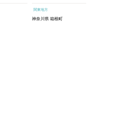
ートメントエッ
根町
行予約 ホテル 旅館 
関東地方
関東地方
イシャルトリ
ット 子供 子連れ カ
トリートメン
ル 家族 人気 おすすめ
神奈川県
箱根町
千葉県
浦安市
 化粧水｜
行クーポン 店頭 オン
ン ネット予約 電話 
間3年