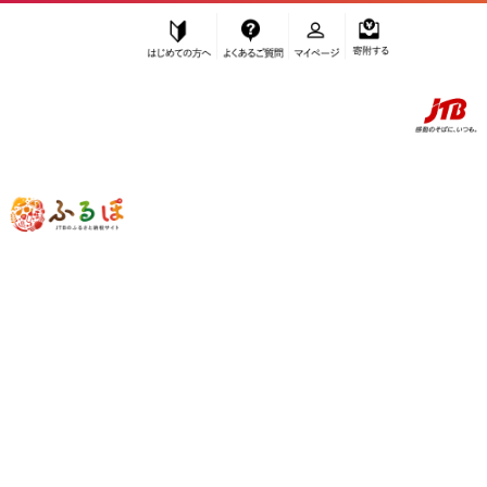
はじめての方へ
よくあるご質問
マイページ
寄附する
ふるぽ JTBのふるさと納税サイト
「ふるさと納税」TOP
三島市 お礼の品から探す
魚貝類
漬魚（味噌・粕等）
”漬魚（味噌・粕等）” 静岡県
三島市
の
お礼の品一覧
さらに検索条件を絞り込む
漬魚（味噌・粕等）