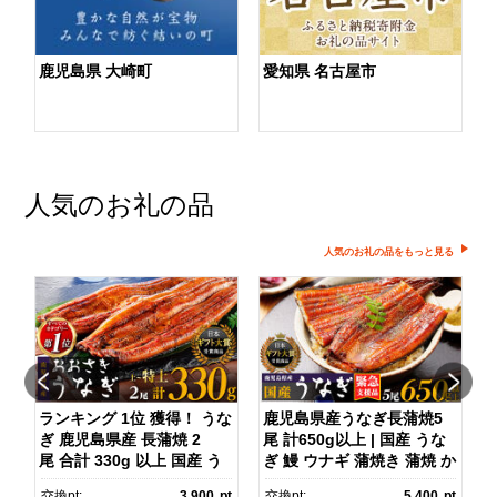
鹿児島県 大崎町
愛知県 名古屋市
人気のお礼の品
人気のお礼の品をもっと見る
】
ランキング 1位 獲得！ うな
鹿児島県産うなぎ長蒲焼5
ぎ 鹿児島県産 長蒲焼 2
尾 計650g以上 | 国産 うな
尾 合計 330g 以上 国産 う
ぎ 鰻 ウナギ 蒲焼き 蒲焼 か
)
なぎ 鰻 ウナギ 蒲焼き 蒲
ばやき unagi うなぎ蒲
pt
交換pt:
3,900
pt
交換pt:
5,400
pt