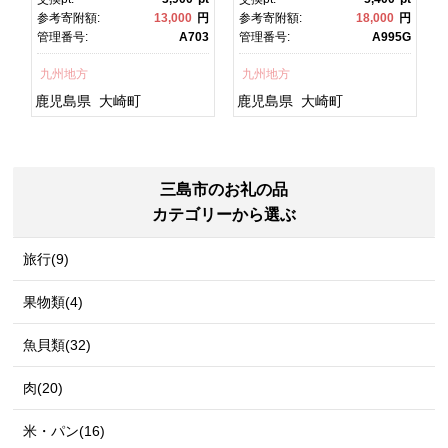
焼 かばやき 魚 魚介 魚貝 海
焼 土用丑の日 土用の丑の
円
参考寄附額:
13,000
円
参考寄附額:
18,000
円
宿
鮮 うな重 ひつまぶし 蒲
日 丑の日 魚 魚介 魚貝 海
7
管理番号:
A703
管理番号:
A995G
チ
焼 訳あり ギフト 人気 おす
鮮 うな重 蒲焼 訳あり ギフ
すめ 鹿児島県 大崎町 大隅
ト 人気 おすすめ 鹿児島
九州地方
九州地方
グ
半島 A703
県 大崎町 大隅半
島 A995G 【会員限定のお
鹿児島県
大崎町
鹿児島県
大崎町
礼の品】【うなぎ蒲焼 国
産 うなぎ unagi 鰻 ウナ
ギ うなぎ蒲焼】
三島市のお礼の品
カテゴリーから選ぶ
旅行(9)
果物類(4)
魚貝類(32)
肉(20)
米・パン(16)