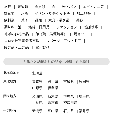
旅行
果物類
魚貝類
肉
米・パン
エビ・カニ等
野菜類
お酒
イベントやチケット等
加工品等
飲料類
菓子
麺類
家具・装飾品
美容
調味料・油
雑貨・日用品
ファッション
感謝状等
地域のお礼の品
卵（鶏、烏骨鶏等）
鍋セット
コロナ被害事業者支援
スポーツ・アウトドア
民芸品・工芸品
電化製品
ふるさと納税お礼の品を「地域」から探す
北海道地方
北海道
東北地方
青森県
岩手県
宮城県
秋田県
山形県
福島県
関東地方
茨城県
栃木県
群馬県
埼玉県
千葉県
東京都
神奈川県
中部地方
新潟県
富山県
石川県
福井県