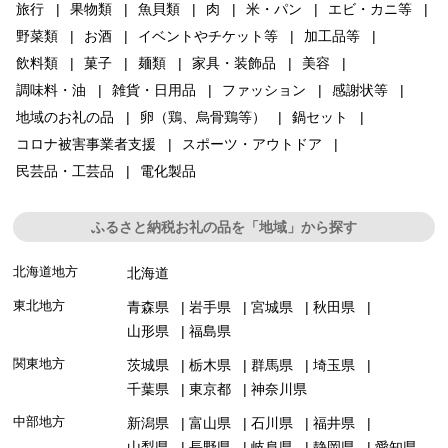
旅行
果物類
魚貝類
肉
米・パン
エビ・カニ等
野菜類
お酒
イベントやチケット等
加工品等
飲料類
菓子
麺類
家具・装飾品
美容
調味料・油
雑貨・日用品
ファッション
感謝状等
地域のお礼の品
卵（鶏、烏骨鶏等）
鍋セット
コロナ被害事業者支援
スポーツ・アウトドア
民芸品・工芸品
電化製品
ふるさと納税お礼の品を「地域」から探す
北海道地方
北海道
東北地方
青森県
岩手県
宮城県
秋田県
山形県
福島県
関東地方
茨城県
栃木県
群馬県
埼玉県
千葉県
東京都
神奈川県
中部地方
新潟県
富山県
石川県
福井県
山梨県
長野県
岐阜県
静岡県
愛知県