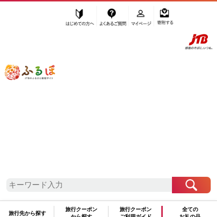
はじめての方へ
よくあるご質問
マイページ
寄附する
ふるぽ JTBのふるさと納税サイト
「ふるさと納税」TOP
廿日市市 お礼の品から探す
肉
豚肉
ロース
”ロース” 広島県
廿日市市
のお礼の品一
覧
さらに検索条件を絞り込む
ロース
旅行クーポン
旅行クーポン
全ての
旅行先から探す
から探す
ご利用ガイド
お礼の品