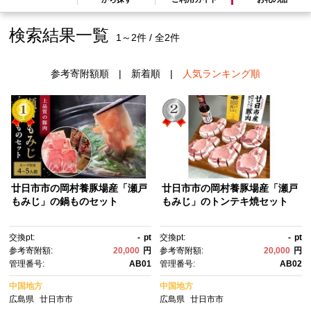
検索結果一覧
1～2件 / 全2件
参考寄附額順
|
新着順
|
人気ランキング順
廿日市市の岡村養豚場産「瀬戸
廿日市市の岡村養豚場産「瀬戸
もみじ」の鍋ものセット
もみじ」のトンテキ焼セット
交換pt:
-
pt
交換pt:
-
pt
参考寄附額:
20,000
円
参考寄附額:
20,000
円
管理番号:
AB01
管理番号:
AB02
中国地方
中国地方
広島県
廿日市市
広島県
廿日市市