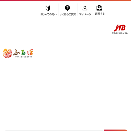
はじめての方へ
よくあるご質問
マイページ
寄附する
ふるぽ JTBのふるさと納税サイト
「ふるさと納税」TOP
山口県 お礼の品から探す
加工品等
その他
”その他”
山口県
のお礼の品一覧
さらに検索条件を絞り込む
その他