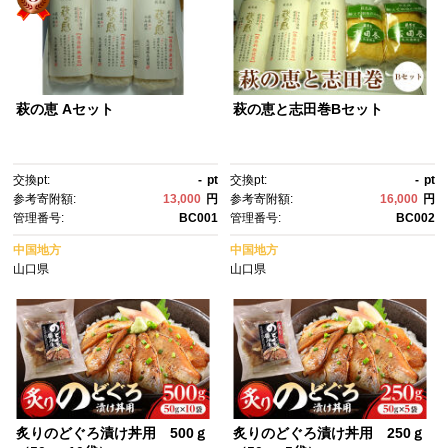
萩の恵 Aセット
萩の恵と志田巻Bセット
交換pt:
-
pt
交換pt:
-
pt
参考寄附額:
13,000
円
参考寄附額:
16,000
円
管理番号:
BC001
管理番号:
BC002
中国地方
中国地方
山口県
山口県
炙りのどぐろ漬け丼用 500ｇ
炙りのどぐろ漬け丼用 250ｇ