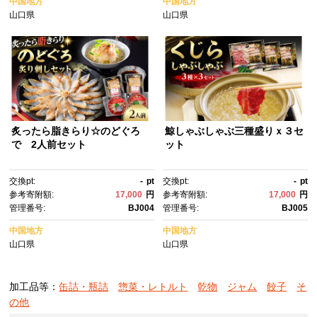
中国地方
中国地方
山口県
山口県
炙ったら脂きらり☆のどぐろ
鯨しゃぶしゃぶ三種盛りｘ３セ
で 2人前セット
ット
交換pt:
-
pt
交換pt:
-
pt
参考寄附額:
17,000
円
参考寄附額:
17,000
円
管理番号:
BJ004
管理番号:
BJ005
中国地方
中国地方
山口県
山口県
加工品等：
缶詰・瓶詰
惣菜・レトルト
乾物
ジャム
餃子
そ
の他