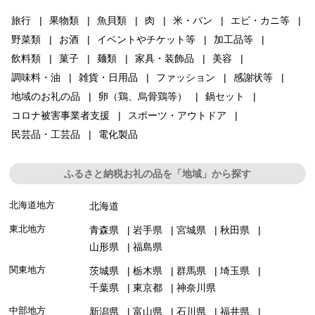
旅行
果物類
魚貝類
肉
米・パン
エビ・カニ等
野菜類
お酒
イベントやチケット等
加工品等
飲料類
菓子
麺類
家具・装飾品
美容
調味料・油
雑貨・日用品
ファッション
感謝状等
地域のお礼の品
卵（鶏、烏骨鶏等）
鍋セット
コロナ被害事業者支援
スポーツ・アウトドア
民芸品・工芸品
電化製品
ふるさと納税お礼の品を「地域」から探す
北海道地方
北海道
東北地方
青森県
岩手県
宮城県
秋田県
山形県
福島県
関東地方
茨城県
栃木県
群馬県
埼玉県
千葉県
東京都
神奈川県
中部地方
新潟県
富山県
石川県
福井県