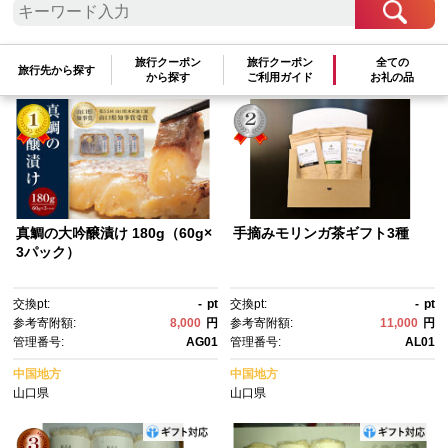
検索結果一覧
1～10件 / 全10件
旅行クーポン
旅行クーポン
全ての
参考寄附額順
|
新着順
|
人気ランキング順
旅行先から探す
から探す
ご利用ガイド
お礼の品
真鯛の大吟醸漬け 180g（60g×
手摘みモリンガ茶ギフト3種
3パック）
交換pt:
-
pt
交換pt:
-
pt
参考寄附額:
8,000
円
参考寄附額:
11,000
円
管理番号:
AG01
管理番号:
AL01
中国地方
中国地方
山口県
山口県