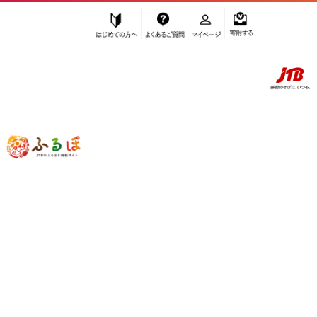
はじめての方へ
よくあるご質問
マイページ
寄附する
ふるぽ JTBのふるさと納税サイト
「ふるさと納税」TOP
南国市 お礼の品から探す
雑貨・日用品
キャラクター・ぬいぐるみ
”キャラクター・ぬいぐるみ” 高知県
南
国市
のお礼の品一覧
さらに検索条件を絞り込む
キャラクター・ぬいぐるみ