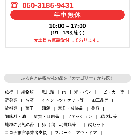
050-3185-9431
年中無休
10:00～17:00
（1/1～1/3を除く）
★土日も電話受付しております。
ふるさと納税お礼の品を「カテゴリー」から探す
旅行
果物類
魚貝類
肉
米・パン
エビ・カニ等
野菜類
お酒
イベントやチケット等
加工品等
飲料類
菓子
麺類
家具・装飾品
美容
調味料・油
雑貨・日用品
ファッション
感謝状等
地域のお礼の品
卵（鶏、烏骨鶏等）
鍋セット
コロナ被害事業者支援
スポーツ・アウトドア