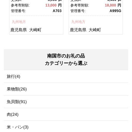
焼 かばやき 魚 魚介 魚貝 海
焼 土用丑の日 土用の丑の
円
参考寄附額:
13,000
円
参考寄附額:
18,000
円
宿
鮮 うな重 ひつまぶし 蒲
日 丑の日 魚 魚介 魚貝 海
7
管理番号:
A703
管理番号:
A995G
チ
焼 訳あり ギフト 人気 おす
鮮 うな重 蒲焼 訳あり ギフ
すめ 鹿児島県 大崎町 大隅
ト 人気 おすすめ 鹿児島
九州地方
九州地方
グ
半島 A703
県 大崎町 大隅半
島 A995G 【会員限定のお
鹿児島県
大崎町
鹿児島県
大崎町
礼の品】【うなぎ蒲焼 国
産 うなぎ unagi 鰻 ウナ
ギ うなぎ蒲焼】
南国市のお礼の品
カテゴリーから選ぶ
旅行(4)
果物類(26)
魚貝類(91)
肉(24)
米・パン(3)