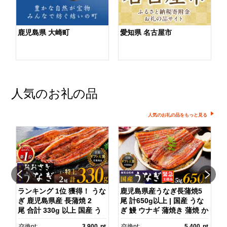
鹿児島県 大崎町
愛知県 名古屋市
人気のお礼の品
人気のお礼の品をもっと見る
】
ランキング 1位 獲得！ うな
鹿児島県産うなぎ長蒲焼5
ぎ 鹿児島県産 長蒲焼 2
尾 計650g以上 | 国産 うな
尾 合計 330g 以上 国産 う
ぎ 鰻 ウナギ 蒲焼き 蒲焼 か
)
なぎ 鰻 ウナギ 蒲焼き 蒲
ばやき unagi うなぎ蒲
pt
交換pt:
3,900
pt
交換pt:
5,400
pt