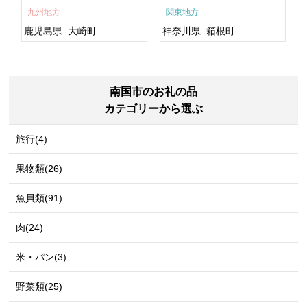
すめ 鹿児島県 大崎町 大隅
九州地方
関東地方
半島 A703
鹿児島県
大崎町
神奈川県
箱根町
南国市のお礼の品
カテゴリーから選ぶ
旅行(4)
果物類(26)
魚貝類(91)
肉(24)
米・パン(3)
野菜類(25)