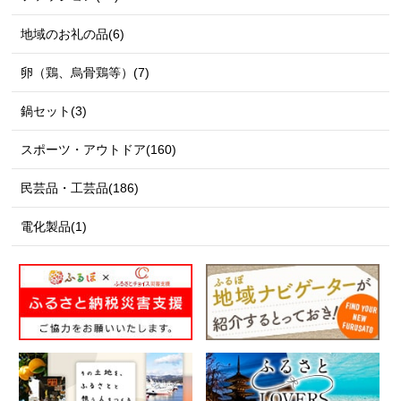
地域のお礼の品(6)
卵（鶏、烏骨鶏等）(7)
鍋セット(3)
スポーツ・アウトドア(160)
民芸品・工芸品(186)
電化製品(1)