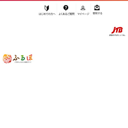
はじめての方へ
よくあるご質問
マイページ
寄附する
ふるぽ JTBのふるさと納税サイト
「ふるさと納税」TOP
南国市 お礼の品から探す
お酒
”お酒” 高知県
南国市
のお礼の品一覧
さらに検索条件を絞り込む
お酒
検索条件に一致するお礼の品はありま