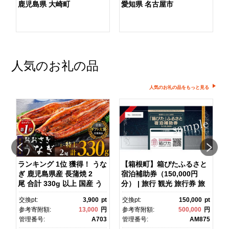
鹿児島県 大崎町
愛知県 名古屋市
人気のお礼の品
人気のお礼の品をもっと見る
ランキング 1位 獲得！ うな
【箱根町】箱ぴたふるさと
ぎ 鹿児島県産 長蒲焼 2
宿泊補助券（150,000円
マ
尾 合計 330g 以上 国産 う
分） | 旅行 観光 旅行券 旅
なぎ 鰻 ウナギ 蒲焼き 蒲
行クーポン クーポン 箱根
pt
交換pt:
3,900
pt
交換pt:
150,000
pt
焼 かばやき 魚 魚介 魚貝 海
町ふるさと納税 神奈川県ふ
円
参考寄附額:
13,000
円
参考寄附額:
500,000
円
鮮 うな重 ひつまぶし 蒲
るさと納税 神奈川県 箱根
1
管理番号:
A703
管理番号:
AM875
焼 訳あり ギフト 人気 おす
町