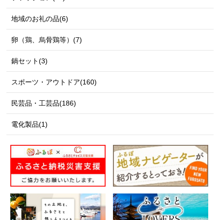
地域のお礼の品(6)
卵（鶏、烏骨鶏等）(7)
鍋セット(3)
スポーツ・アウトドア(160)
民芸品・工芸品(186)
電化製品(1)