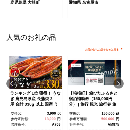
鹿児島県 大崎町
愛知県 名古屋市
人気のお礼の品
人気のお礼の品をもっと見る
ランキング 1位 獲得！ うな
【箱根町】箱ぴたふるさと
ぎ 鹿児島県産 長蒲焼 2
宿泊補助券（150,000円
マ
尾 合計 330g 以上 国産 う
分） | 旅行 観光 旅行券 旅
なぎ 鰻 ウナギ 蒲焼き 蒲
行クーポン クーポン 箱根
pt
交換pt:
3,900
pt
交換pt:
150,000
pt
焼 かばやき 魚 魚介 魚貝 海
町ふるさと納税 神奈川県ふ
円
参考寄附額:
13,000
円
参考寄附額:
500,000
円
鮮 うな重 ひつまぶし 蒲
るさと納税 神奈川県 箱根
1
管理番号:
A703
管理番号:
AM875
焼 訳あり ギフト 人気 おす
町