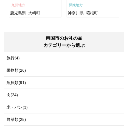
すめ 鹿児島県 大崎町 大隅
九州地方
関東地方
半島 A703
鹿児島県
大崎町
神奈川県
箱根町
南国市のお礼の品
カテゴリーから選ぶ
旅行(4)
果物類(26)
魚貝類(91)
肉(24)
米・パン(3)
野菜類(25)