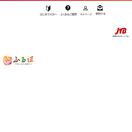
はじめての方へ
よくあるご質問
マイページ
寄附する
ふるぽ JTBのふるさと納税サイト
「ふるさと納税」TOP
南国市 お礼の品から探す
麺類
うどん
”うどん” 高知県
南国市
のお礼の品一覧
さらに検索条件を絞り込む
うどん
検索条件に一致するお礼の品はありま