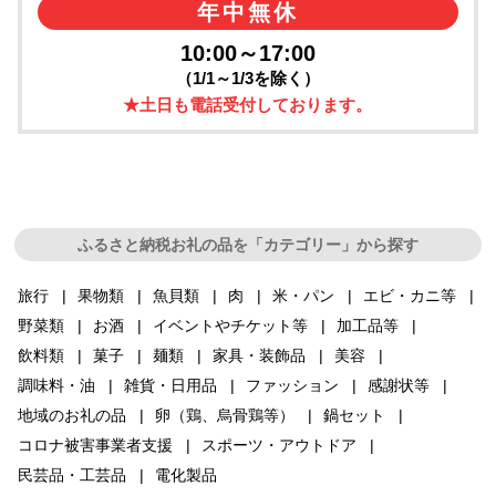
年中無休
10:00～17:00
（1/1～1/3を除く）
★土日も電話受付しております。
ふるさと納税お礼の品を「カテゴリー」から探す
旅行
果物類
魚貝類
肉
米・パン
エビ・カニ等
野菜類
お酒
イベントやチケット等
加工品等
飲料類
菓子
麺類
家具・装飾品
美容
調味料・油
雑貨・日用品
ファッション
感謝状等
地域のお礼の品
卵（鶏、烏骨鶏等）
鍋セット
コロナ被害事業者支援
スポーツ・アウトドア
民芸品・工芸品
電化製品