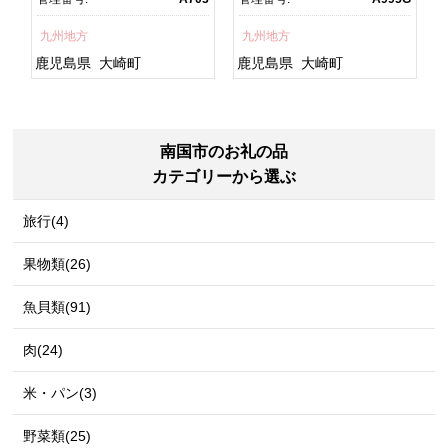
グ
焼 訳あり ギフト 人気 おす
鮮 うな重 蒲焼 訳あり ギフ
すめ 鹿児島県 大崎町 大隅
ト 人気 おすすめ 鹿児島
九州地方
九州地方
半島 A703
県 大崎町 大隅半
島 A995G 【会員限定のお
鹿児島県
大崎町
鹿児島県
大崎町
礼の品】【うなぎ蒲焼 国
産 うなぎ unagi 鰻 ウナ
ギ うなぎ蒲焼】
南国市のお礼の品
カテゴリーから選ぶ
旅行(4)
果物類(26)
魚貝類(91)
肉(24)
米・パン(3)
野菜類(25)