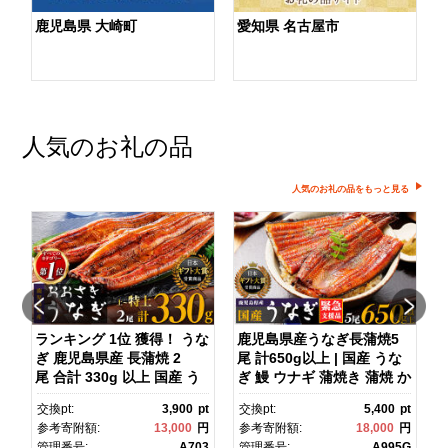
鹿児島県 大崎町
愛知県 名古屋市
人気のお礼の品
人気のお礼の品をもっと見る
ランキング 1位 獲得！ うな
鹿児島県産うなぎ長蒲焼5
ぎ 鹿児島県産 長蒲焼 2
尾 計650g以上 | 国産 うな
京
尾 合計 330g 以上 国産 う
ぎ 鰻 ウナギ 蒲焼き 蒲焼 か
旅
なぎ 鰻 ウナギ 蒲焼き 蒲
ばやき unagi うなぎ蒲
pt
交換pt:
3,900
pt
交換pt:
5,400
pt
ク
焼 かばやき 魚 魚介 魚貝 海
焼 土用丑の日 土用の丑の
円
参考寄附額:
13,000
円
参考寄附額:
18,000
円
鮮 うな重 ひつまぶし 蒲
日 丑の日 魚 魚介 魚貝 海
T
管理番号:
A703
管理番号:
A995G