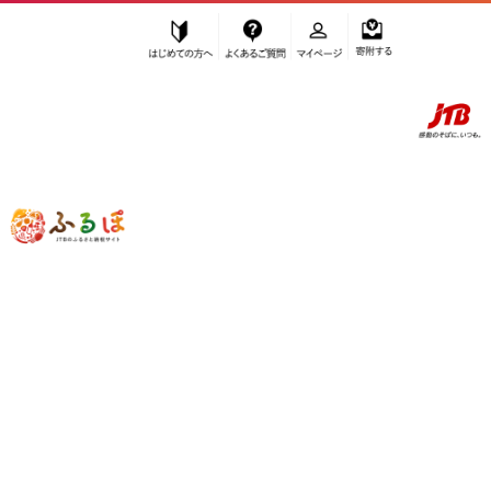
はじめての方へ
よくあるご質問
マイページ
寄附する
ふるぽ JTBのふるさと納税サイト
「ふるさと納税」TOP
南国市 お礼の品から探す
雑貨・日用品
包丁
”包丁” 高知県
南国市
のお礼の品一覧
さらに検索条件を絞り込む
包丁