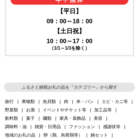
【平日】
09：00～18：00
【土日祝】
10：00～17：00
（1/1～1/3を除く）
ふるさと納税お礼の品を「カテゴリー」から探す
旅行
果物類
魚貝類
肉
米・パン
エビ・カニ等
野菜類
お酒
イベントやチケット等
加工品等
飲料類
菓子
麺類
家具・装飾品
美容
調味料・油
雑貨・日用品
ファッション
感謝状等
地域のお礼の品
卵（鶏、烏骨鶏等）
鍋セット