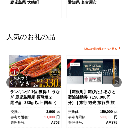
鹿児島県 大崎町
愛知県 名古屋市
人気のお礼の品
人気のお礼の品をもっと見る
ランキング 1位 獲得！ うな
【箱根町】箱ぴたふるさと
ぎ 鹿児島県産 長蒲焼 2
宿泊補助券（150,000円
マ
尾 合計 330g 以上 国産 う
分） | 旅行 観光 旅行券 旅
なぎ 鰻 ウナギ 蒲焼き 蒲
行クーポン クーポン 箱根
pt
交換pt:
3,900
pt
交換pt:
150,000
pt
焼 かばやき 魚 魚介 魚貝 海
町ふるさと納税 神奈川県ふ
円
参考寄附額:
13,000
円
参考寄附額:
500,000
円
鮮 うな重 ひつまぶし 蒲
るさと納税 神奈川県 箱根
1
管理番号:
A703
管理番号:
AM875
焼 訳あり ギフト 人気 おす
町