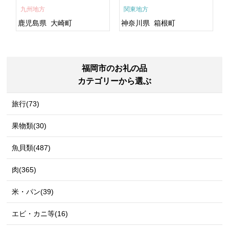
すめ 鹿児島県 大崎町 大隅
九州地方
関東地方
半島 A703
鹿児島県
大崎町
神奈川県
箱根町
福岡市のお礼の品
カテゴリーから選ぶ
旅行(73)
果物類(30)
魚貝類(487)
肉(365)
米・パン(39)
エビ・カニ等(16)