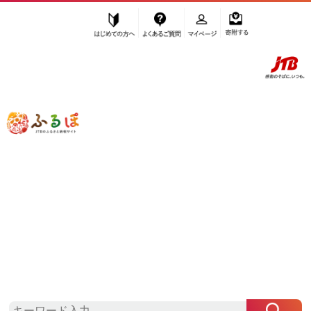
はじめての方へ
よくあるご質問
マイページ
寄附する
ふるぽ JTBのふるさと納税サイト
「ふるさと納税」TOP
福岡市 お礼の品から探す
飲料類
紅茶
”紅茶” 福岡県
福岡市
のお礼の品一覧
さらに検索条件を絞り込む
紅茶
検索条件に一致するお礼の品はありま