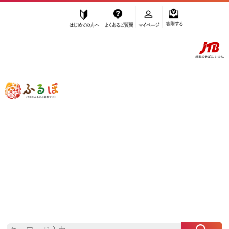
はじめての方へ
よくあるご質問
マイページ
寄附する
ふるぽ JTBのふるさと納税サイト
「ふるさと納税」TOP
福岡市 お礼の品から探す
麺類
ラーメン
”ラーメン” 福岡県
福岡市
のお礼の品一
覧
さらに検索条件を絞り込む
ラーメン