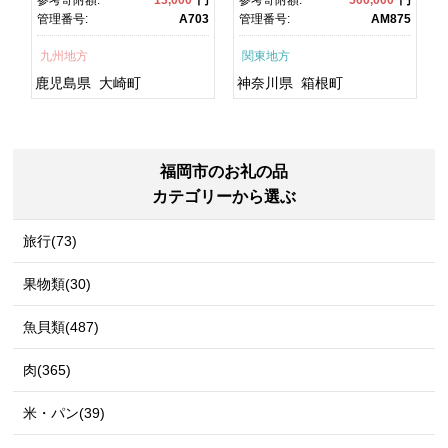
鮮 うな重 ひつまぶし 蒲
るさと納税 神奈川県 箱根
1
管理番号:
A703
管理番号:
AM875
焼 訳あり ギフト 人気 おす
町
すめ 鹿児島県 大崎町 大隅
九州地方
関東地方
半島 A703
鹿児島県
大崎町
神奈川県
箱根町
福岡市のお礼の品
カテゴリーから選ぶ
旅行(73)
果物類(30)
魚貝類(487)
肉(365)
米・パン(39)