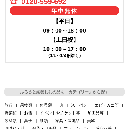
0120-559-692
年中無休
【平日】
09：00～18：00
【土日祝】
10：00～17：00
（1/1～1/3を除く）
ふるさと納税お礼の品を「カテゴリー」から探す
旅行
果物類
魚貝類
肉
米・パン
エビ・カニ等
野菜類
お酒
イベントやチケット等
加工品等
飲料類
菓子
麺類
家具・装飾品
美容
調味料・油
雑貨・日用品
ファッション
感謝状等