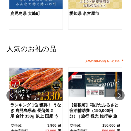
鹿児島県 大崎町
愛知県 名古屋市
人気のお礼の品
人気のお礼の品をもっと見る
ランキング 1位 獲得！ うな
【箱根町】箱ぴたふるさと
ぎ 鹿児島県産 長蒲焼 2
宿泊補助券（150,000円
マ
尾 合計 330g 以上 国産 う
分） | 旅行 観光 旅行券 旅
なぎ 鰻 ウナギ 蒲焼き 蒲
行クーポン クーポン 箱根
pt
交換pt:
3,900
pt
交換pt:
150,000
pt
焼 かばやき 魚 魚介 魚貝 海
町ふるさと納税 神奈川県ふ
円
参考寄附額:
13,000
円
参考寄附額:
500,000
円