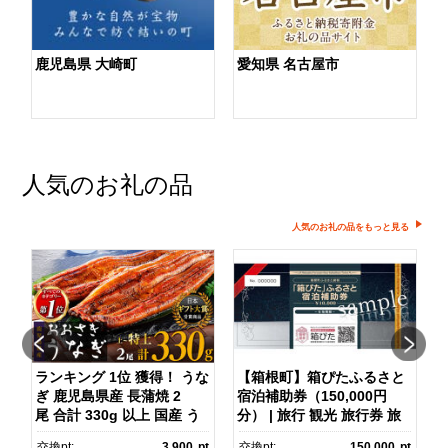
鹿児島県 大崎町
愛知県 名古屋市
人気のお礼の品
人気のお礼の品をもっと見る
ランキング 1位 獲得！ うな
【箱根町】箱ぴたふるさと
ぎ 鹿児島県産 長蒲焼 2
宿泊補助券（150,000円
マ
尾 合計 330g 以上 国産 う
分） | 旅行 観光 旅行券 旅
なぎ 鰻 ウナギ 蒲焼き 蒲
行クーポン クーポン 箱根
pt
交換pt:
3,900
pt
交換pt:
150,000
pt