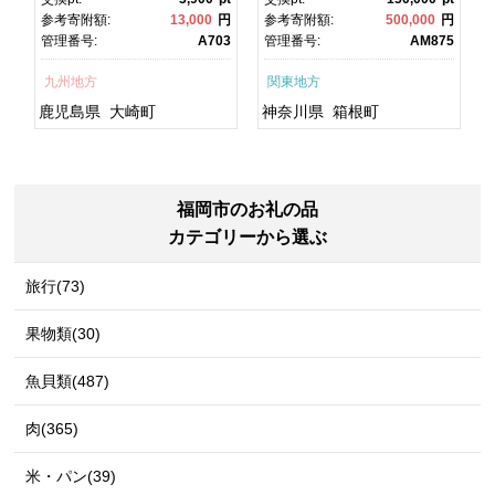
焼 かばやき 魚 魚介 魚貝 海
町ふるさと納税 神奈川県ふ
円
参考寄附額:
13,000
円
参考寄附額:
500,000
円
鮮 うな重 ひつまぶし 蒲
るさと納税 神奈川県 箱根
1
管理番号:
A703
管理番号:
AM875
焼 訳あり ギフト 人気 おす
町
すめ 鹿児島県 大崎町 大隅
九州地方
関東地方
半島 A703
鹿児島県
大崎町
神奈川県
箱根町
福岡市のお礼の品
カテゴリーから選ぶ
旅行(73)
果物類(30)
魚貝類(487)
肉(365)
米・パン(39)