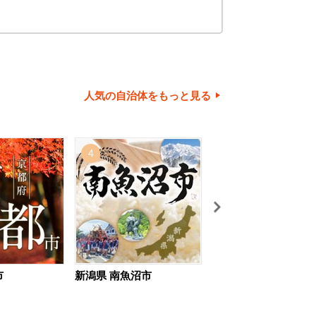
人気の自治体をもっと見る
4
5
市
新潟県 南魚沼市
北海道 旭川市