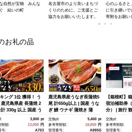
な自然が宝物 みんな
名古屋市のより良いまちづ
心のふるさと
ぐ 結いの町
くりのために、ご支援とご
に引き継いで
協力をお願いいたします。
寄附をお願い
のお礼の品
キング 1位 獲得！ う
鹿児島県産うなぎ長蒲焼5
【箱根町】
 鹿児島県産 長蒲焼 2
尾 計650g以上 | 国産 うな
宿泊補助券（1
計 330g 以上 国産 う
ぎ 鰻 ウナギ 蒲焼き 蒲
分） | 旅行 
 鰻 ウナギ 蒲焼き 蒲
焼 かばやき unagi うなぎ
行クーポン 
:
3,900
pt
交換pt:
5,400
pt
交換pt:
かばやき 魚 魚介 魚
蒲焼 土用丑の日 土用の丑
町ふるさと納
寄附額:
13,000
円
参考寄附額:
18,000
円
参考寄附額:
海鮮 うな重 ひつまぶ
の日 丑の日 魚 魚介 魚
ふるさと納税
号:
A703
管理番号:
A995G
管理番号: