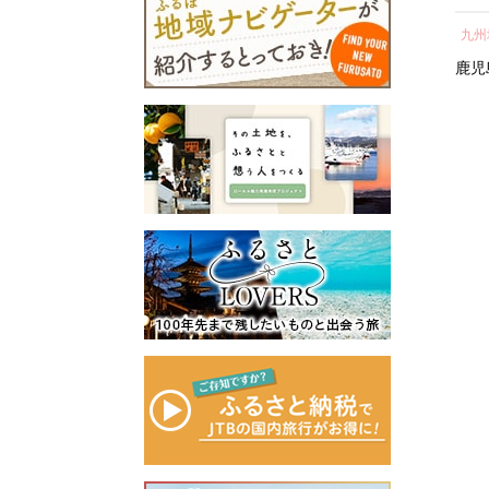
所蔵物や作品が展示された
の心のふるさと出雲応援基
県 北栄町 おすすめ 人気】
テル 宿泊 ギフト券 割引
し 
青山剛昌ふるさと館をはじ
金」に積み立て、次年度以
中国地方
近畿地方
九州
券 割引 チケット 宿泊
気 
め、駅から青山剛昌ふるさ
降に、指定された使途に基
券 人気 おすすめ ホテ
町 
鳥取県
北栄町
京都府
京都市
鹿児
と館までの約1.4kmを「コナ
づき、出雲の観光や産業、
キ
ル 宿泊 旅行 観光 グル
ン通り」と名付け、キャラ
福祉、教育、環境など幅広
メ ふるさと納税 ］
クターのブロンズ像やカラ
い分野の事業に活用させて
ぎ
ーオブジェが点在するなど
いただきます。
「名探偵コナンに会えるま
このふるさと寄附をきっか
ぎ
ち」づくりを進めていま
けに、全国のみなさまとた
す。
くさんのご縁を結びたいと
町を応援していただけるみ
願っています。ぜひ、この
なさまと一緒に持続可能な
機会に出雲市への温かいご
まちづくりを進めていきま
支援をよろしくお願いいた
す。
します。
みなさまの応援をよろしく
お願いします。