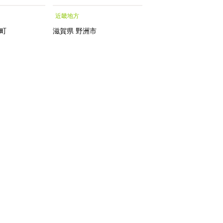
シャルトリートメントエッ
月中旬発送】【お届
近畿地方
中部地方
センス フェイシャルトリ
指定不可】
ートメント トリートメン
町
滋賀県
野洲市
新潟県
南魚沼市
トエッセンス 化粧水｜