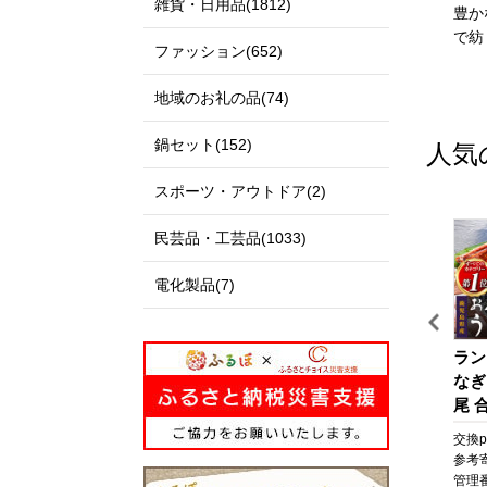
雑貨・日用品(1812)
私たちのまち北栄町は、鳥
出雲市は、「神話の國出
豊か
取県の中央部に位置する人
雲」として全国に知られる
で紡
ファッション(652)
口約14,000人の町です。
とともに、出雲大社、荒神
北は日本海に面し、白砂青
谷遺跡、西谷墳墓群などの
地域のお礼の品(74)
松の景色が美しい北条砂丘
歴史・文化遺産と、日本
が広がっており、南は大山
海、宍道湖、斐伊川などの
鍋セット(152)
人気
を望む黒ぼく地帯の丘陵地
豊かな自然に恵まれた地域
があり、豊かな自然に囲ま
です。
スポーツ・アウトドア(2)
れています。
「元気な出雲、活力のある
この豊かな自然環境を生か
出雲、笑顔の絶えない出
民芸品・工芸品(1033)
し、スイカ、ぶどう、らっ
雲」をモットーに、全国に
きょう、長芋などさまざま
誇れる都市づくり、愛着と
電化製品(7)
な魅力ある農産物が生み出
誇りが持てる故郷づくりを
されています。
展開しています。
また、漫画「名探偵コナ
出雲市では、出雲市の発展
【先行予約】梨 新甘泉
【シックスセンシズ 京
ラン
ン」の作者である青山剛昌
を願う郷土出身の方々や、
（しんかんせん）
都】ホテル宿泊ギフト券5
なぎ
氏の出身地であり、駅構内
出雲市に心を寄せていただ
5kg（JA）※2026年8月中
万円分×6枚セット(ホテル
尾 合
に「名探偵コナン」の装飾
く全国のみなさまから、広
旬～9月上旬頃に順次発送
の宿泊、レストラン等で使
なぎ
pt
交換pt:
-
pt
交換pt:
-
pt
交換pt
が施されたコナン駅（JR由
く寄附を募っています。
予定【梨 なし ナシ 新甘
用可)［ 京都 東山 源氏物
焼 
円
参考寄附額:
22,000
円
参考寄附額:
1,000,000
円
参考
良駅）や青山氏の思い出の
いただいたご寄附は「日本
泉 フルーツ 果物 鳥取
語の世界観 庭園 隠れ家 ホ
貝 
NT
管理番号:
AT003
管理番号:
A-VR07
管理番