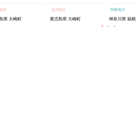
蒲焼 訳あり ギフト 人
貝 海鮮 うな重 蒲焼 訳あ
根町
地方
九州地方
関東地方
おすすめ 鹿児島県 大崎
り ギフト 人気 おすす
大隅半島 A703
め 鹿児島県 大崎町 大隅半
島県
大崎町
鹿児島県
大崎町
神奈川県
箱根
島 A995G 【会員限定のお
礼の品】【うなぎ蒲焼 国
産 うなぎ unagi 鰻 ウナ
ギ うなぎ蒲焼】