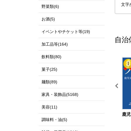
文字
野菜類(6)
お酒(5)
イベントやチケット等(19)
自治
加工品等(164)
飲料類(80)
11
12
菓子(25)
麺類(89)
家具・装飾品(5168)
美容(11)
鳥取県 北栄町
島根県 出雲市
鹿児
調味料・油(5)