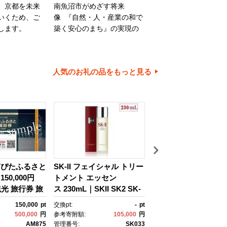
、京都を未来
南魚沼市がめざす将来
旭川市は、旭山動物園
いくため、ご
像 『自然・人・産業の和で
川家具で知られるほか
します。
築く安心のまち』の実現の
内有数の米どころでも
ために大切に使わせていた
ます。旭川市の魅力あ
だきます。
ちづくりのために、ご
とご協力をお願いいた
人気のお礼の品をもっと見る
す。
箱ぴたふるさと
SK-II フェイシャル トリー
【高級】八色原すい
50,000円
トメント エッセン
２玉【西瓜 スイカ す
観光 旅行券 旅
ス 230mL｜SKII SK2 SK-
か 小玉 季節限定 果物
クーポン 箱根
2 SK エスケーツー エスケ
ルーツ ギフト 名産地
150,000
pt
交換pt:
-
pt
交換pt:
税 神奈川県
ーツ エスケｰ ピテラ スキ
直送 シャキシャキ 厳
500,000
円
参考寄附額:
105,000
円
参考寄附額:
15,
 神奈川県 箱
ンケア 化粧品 ｺｽﾒ フェイ
ザート 新潟県】【202
AM875
管理番号:
SK033
管理番号:
CN