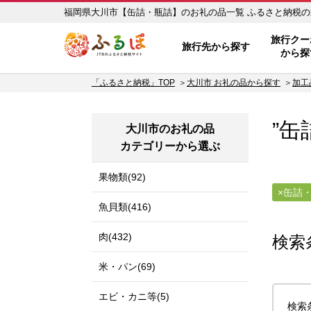
福岡県大川市【缶詰・瓶
ふるぽ JTBのふるさと納税サイ
旅行クー
旅行先から探す
から探
「ふるさと納税」TOP
大川市 お礼の品から探す
加工
”缶
大川市のお礼の品
カテゴリーから選ぶ
果物類(92)
缶詰
魚貝類(416)
肉(432)
検索
米・パン(69)
エビ・カニ等(5)
検索