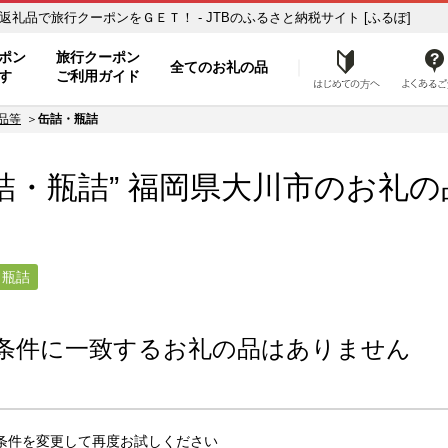
詰】のお礼の品一覧 ふるさと納税の返礼品で旅行クーポンをＧＥＴ！ - JTBのふるさと納税サイト [ふるぽ]
ト
ポン
旅行クーポン
全てのお礼の品
はじめ
す
ご利用ガイド
品等
缶詰・瓶詰
詰・瓶詰” 福岡県
大川市
のお礼の
・瓶詰
条件に一致するお礼の品はありません
条件を変更して再度お試しください