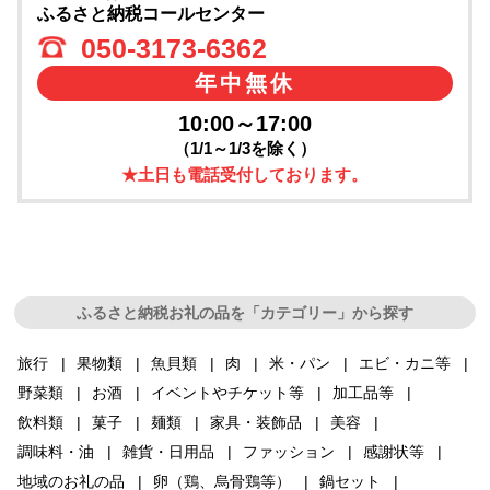
ふるさと納税コールセンター
050-3173-6362
年中無休
10:00～17:00
（1/1～1/3を除く）
★土日も電話受付しております。
ふるさと納税お礼の品を「カテゴリー」から探す
旅行
果物類
魚貝類
肉
米・パン
エビ・カニ等
野菜類
お酒
イベントやチケット等
加工品等
飲料類
菓子
麺類
家具・装飾品
美容
調味料・油
雑貨・日用品
ファッション
感謝状等
地域のお礼の品
卵（鶏、烏骨鶏等）
鍋セット