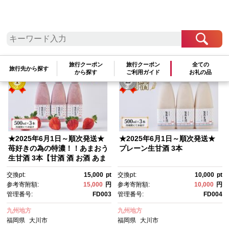
検索結果一覧
1～6件 / 全6件
参考寄附額順
|
新着順
|
人気ランキング順
旅行クーポン
旅行クーポン
全ての
旅行先から探す
から探す
ご利用ガイド
お礼の品
★2025年6月1日～順次発送★
★2025年6月1日～順次発送★
苺好きの為の特濃！！あまおう
プレーン生甘酒 3本
生甘酒 3本【甘酒 酒 お酒 あま
おう 苺 いちご 食品 イチゴ 人
交換pt:
15,000
pt
交換pt:
10,000
pt
気 あまおう おすすめ 送料無
参考寄附額:
15,000
円
参考寄附額:
10,000
円
料 福岡県 大川市 FD003】
管理番号:
FD003
管理番号:
FD004
九州地方
九州地方
福岡県
大川市
福岡県
大川市