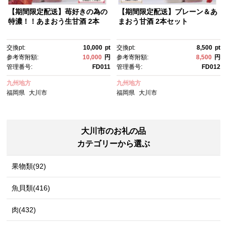
【期間限定配送】苺好きの為の
【期間限定配送】プレーン＆あ
特濃！！あまおう生甘酒 2本
まおう甘酒 2本セット
交換pt:
10,000
pt
交換pt:
8,500
pt
参考寄附額:
10,000
円
参考寄附額:
8,500
円
管理番号:
FD011
管理番号:
FD012
九州地方
九州地方
福岡県
大川市
福岡県
大川市
大川市のお礼の品
カテゴリーから選ぶ
果物類(92)
魚貝類(416)
肉(432)