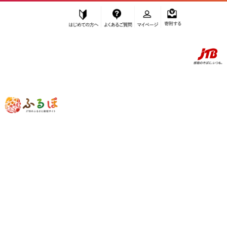
はじめての方へ
よくあるご質問
マイページ
寄附する
ふるぽ JTBのふるさと納税サイト
「ふるさと納税」TOP
大川市 お礼の品から探す
飲料類
果汁飲料
その他果汁飲料
”その他果汁飲料” 福岡県
大川市
のお礼
の品一覧
さらに検索条件を絞り込む
その他果汁飲料