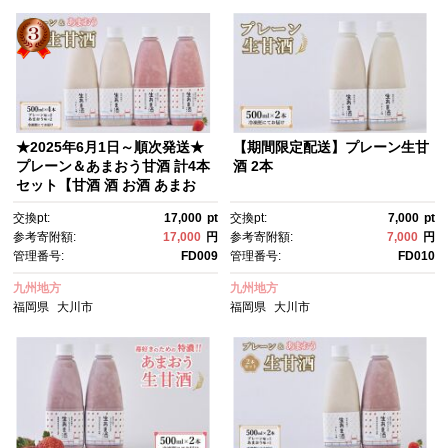
★2025年6月1日～順次発送★
【期間限定配送】プレーン生甘
プレーン＆あまおう甘酒 計4本
酒 2本
セット【甘酒 酒 お酒 あまお
う 苺 いちご 食品 イチゴ 人
交換pt:
17,000
pt
交換pt:
7,000
pt
気 あまおう おすすめ 送料無
参考寄附額:
17,000
円
参考寄附額:
7,000
円
料 福岡県 大川市 FD009】
管理番号:
FD009
管理番号:
FD010
九州地方
九州地方
福岡県
大川市
福岡県
大川市