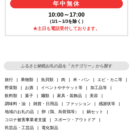
年中無休
10:00～17:00
（1/1～1/3を除く）
★土日も電話受付しております。
ふるさと納税お礼の品を「カテゴリー」から探す
旅行
果物類
魚貝類
肉
米・パン
エビ・カニ等
野菜類
お酒
イベントやチケット等
加工品等
飲料類
菓子
麺類
家具・装飾品
美容
調味料・油
雑貨・日用品
ファッション
感謝状等
地域のお礼の品
卵（鶏、烏骨鶏等）
鍋セット
コロナ被害事業者支援
スポーツ・アウトドア
民芸品・工芸品
電化製品