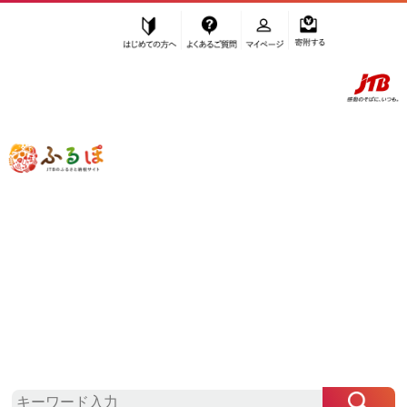
はじめての方へ
よくあるご質問
マイページ
寄附する
ふるぽ JTBのふるさと納税サイト
「ふるさと納税」TOP
国東市 お礼の品から探す
魚貝類
のり・海藻
その他のり・海藻
”その他のり・海藻” 大分県
国東市
のお
礼の品一覧
さらに検索条件を絞り込む
その他のり・海藻