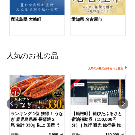
鹿児島県 大崎町
愛知県 名古屋市
人気のお礼の品
人気のお礼の品をもっと見る
ランキング 1位 獲得！ うな
【箱根町】箱ぴたふるさと
ぎ 鹿児島県産 長蒲焼 2
宿泊補助券（150,000円
マ
尾 合計 330g 以上 国産 う
分） | 旅行 観光 旅行券 旅
なぎ 鰻 ウナギ 蒲焼き 蒲
行クーポン クーポン 箱根
pt
交換pt:
3,900
pt
交換pt:
150,000
pt