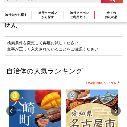
検索条件に一致するお礼の品はありま
旅行クーポン
旅行クーポン
全ての
旅行先から探す
から探す
ご利用ガイド
お礼の品
せん
検索条件を変更して再度お試しください
文字が正しく入力されていることをご確認ください
自治体の人気ランキング
人気の自治体をもっと見る