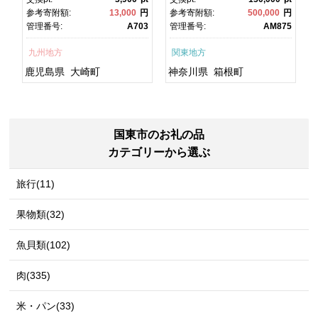
焼 かばやき 魚 魚介 魚貝 海
町ふるさと納税 神奈川県ふ
円
参考寄附額:
13,000
円
参考寄附額:
500,000
円
鮮 うな重 ひつまぶし 蒲
るさと納税 神奈川県 箱根
1
管理番号:
A703
管理番号:
AM875
焼 訳あり ギフト 人気 おす
町
すめ 鹿児島県 大崎町 大隅
九州地方
関東地方
半島 A703
鹿児島県
大崎町
神奈川県
箱根町
国東市のお礼の品
カテゴリーから選ぶ
旅行(11)
果物類(32)
魚貝類(102)
肉(335)
米・パン(33)