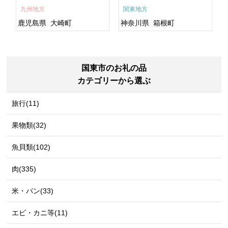
すめ 鹿児島県 大崎町 大隅
九州地方
関東地方
半島 A703
鹿児島県
大崎町
神奈川県
箱根町
国東市のお礼の品
カテゴリーから選ぶ
旅行(11)
果物類(32)
魚貝類(102)
肉(335)
米・パン(33)
エビ・カニ等(11)