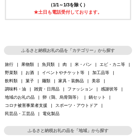
（1/1～1/3を除く）
★土日も電話受付しております。
ふるさと納税お礼の品を「カテゴリー」から探す
旅行
果物類
魚貝類
肉
米・パン
エビ・カニ等
野菜類
お酒
イベントやチケット等
加工品等
飲料類
菓子
麺類
家具・装飾品
美容
調味料・油
雑貨・日用品
ファッション
感謝状等
地域のお礼の品
卵（鶏、烏骨鶏等）
鍋セット
コロナ被害事業者支援
スポーツ・アウトドア
民芸品・工芸品
電化製品
ふるさと納税お礼の品を「地域」から探す