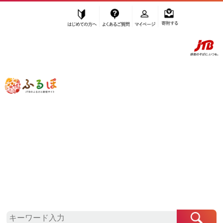
はじめての方へ
よくあるご質問
マイページ
寄附する
ふるぽ JTBのふるさと納税サイト
「ふるさと納税」TOP
国東市 お礼の品から探す
菓子
”菓子” 大分県
国東市
のお礼の品一覧
さらに検索条件を絞り込む
菓子
検索条件に一致するお礼の品はありま