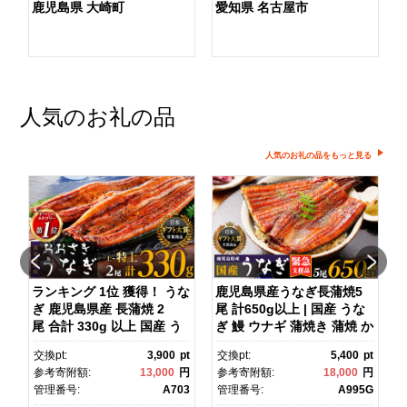
鹿児島県 大崎町
愛知県 名古屋市
人気のお礼の品
人気のお礼の品をもっと見る
ダ
ランキング 1位 獲得！ うな
鹿児島県産うなぎ長蒲焼5
ぎ 鹿児島県産 長蒲焼 2
尾 計650g以上 | 国産 うな
尾 合計 330g 以上 国産 う
ぎ 鰻 ウナギ 蒲焼き 蒲焼 か
ス
なぎ 鰻 ウナギ 蒲焼き 蒲
ばやき unagi うなぎ蒲
pt
交換pt:
3,900
pt
交換pt:
5,400
pt
焼 かばやき 魚 魚介 魚貝 海
焼 土用丑の日 土用の丑の
円
参考寄附額:
13,000
円
参考寄附額:
18,000
円
鮮 うな重 ひつまぶし 蒲
日 丑の日 魚 魚介 魚貝 海
1
管理番号:
A703
管理番号:
A995G
焼 訳あり ギフト 人気 おす
鮮 うな重 蒲焼 訳あり ギフ