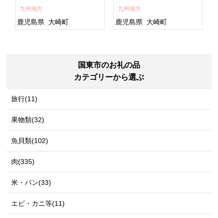
すめ 鹿児島県 大崎町 大隅
ト 人気 おすすめ 鹿児島
九州地方
九州地方
半島 A703
県 大崎町 大隅半
島 A995G 【会員限定のお
鹿児島県
大崎町
鹿児島県
大崎町
礼の品】【うなぎ蒲焼 国
産 うなぎ unagi 鰻 ウナ
ギ うなぎ蒲焼】
国東市のお礼の品
カテゴリーから選ぶ
旅行(11)
果物類(32)
魚貝類(102)
肉(335)
米・パン(33)
エビ・カニ等(11)