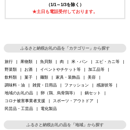
（1/1～1/3を除く）
★土日も電話受付しております。
ふるさと納税お礼の品を「カテゴリー」から探す
旅行
果物類
魚貝類
肉
米・パン
エビ・カニ等
野菜類
お酒
イベントやチケット等
加工品等
飲料類
菓子
麺類
家具・装飾品
美容
調味料・油
雑貨・日用品
ファッション
感謝状等
地域のお礼の品
卵（鶏、烏骨鶏等）
鍋セット
コロナ被害事業者支援
スポーツ・アウトドア
民芸品・工芸品
電化製品
ふるさと納税お礼の品を「地域」から探す