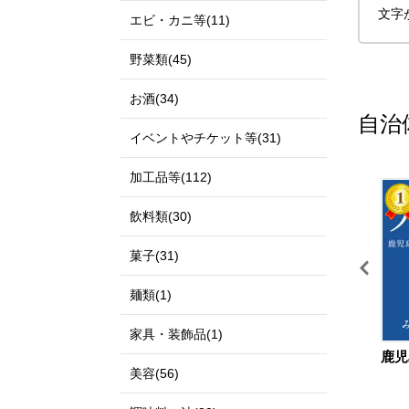
文字
エビ・カニ等(11)
野菜類(45)
お酒(34)
自治
イベントやチケット等(31)
加工品等(112)
11
12
飲料類(30)
菓子(31)
麺類(1)
家具・装飾品(1)
鳥取県 北栄町
島根県 出雲市
鹿児
美容(56)