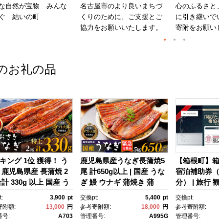
な自然が宝物 みんな
名古屋市のより良いまちづ
心のふるさと
ぐ 結いの町
くりのために、ご支援とご
に引き継いで
協力をお願いいたします。
寄附をお願い
のお礼の品
キング 1位 獲得！ う
鹿児島県産うなぎ長蒲焼5
【箱根町】
 鹿児島県産 長蒲焼 2
尾 計650g以上 | 国産 うな
宿泊補助券（1
計 330g 以上 国産 う
ぎ 鰻 ウナギ 蒲焼き 蒲
分） | 旅行 
 鰻 ウナギ 蒲焼き 蒲
焼 かばやき unagi うなぎ
行クーポン 
:
3,900
pt
交換pt:
5,400
pt
交換pt:
かばやき 魚 魚介 魚
蒲焼 土用丑の日 土用の丑
町ふるさと納
寄附額:
13,000
円
参考寄附額:
18,000
円
参考寄附額:
海鮮 うな重 ひつまぶ
の日 丑の日 魚 魚介 魚
ふるさと納税
号:
A703
管理番号:
A995G
管理番号: