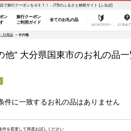
の品一覧 ふるさと納税の返礼品で旅行クーポンをＧＥＴ！ - JTBのふるさと納税サイト [ふるぽ]
ト
ポン
旅行クーポン
全てのお礼の品
はじめ
す
ご利用ガイド
・日用品
その他
の他” 大分県
国東市
のお礼の品一
他
条件に一致するお礼の品はありません
条件を変更して再度お試しください