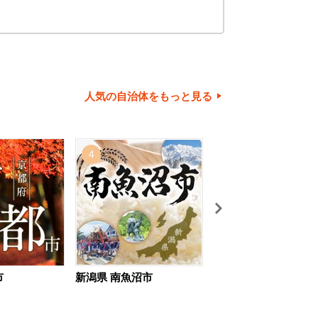
人気の自治体をもっと見る
4
5
市
新潟県 南魚沼市
北海道 旭川市