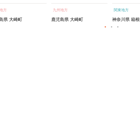
蒲焼 訳あり ギフト 人
貝 海鮮 うな重 蒲焼 訳あ
根町
地方
九州地方
関東地方
おすすめ 鹿児島県 大崎
り ギフト 人気 おすす
大隅半島 A703
め 鹿児島県 大崎町 大隅半
島県
大崎町
鹿児島県
大崎町
神奈川県
箱根
島 A995G 【会員限定のお
礼の品】【うなぎ蒲焼 国
産 うなぎ unagi 鰻 ウナ
ギ うなぎ蒲焼】