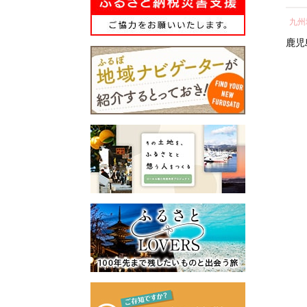
所蔵物や作品が展示された
の心のふるさと出雲応援基
県 北栄町 おすすめ 人気】
テル 宿泊 ギフト券 割引
し 
青山剛昌ふるさと館をはじ
金」に積み立て、次年度以
中国地方
近畿地方
九州
券 割引 チケット 宿泊
気 
め、駅から青山剛昌ふるさ
降に、指定された使途に基
券 人気 おすすめ ホテ
町 
鳥取県
北栄町
京都府
京都市
鹿児
と館までの約1.4kmを「コナ
づき、出雲の観光や産業、
キ
ル 宿泊 旅行 観光 グル
ン通り」と名付け、キャラ
福祉、教育、環境など幅広
メ ふるさと納税 ］
クターのブロンズ像やカラ
い分野の事業に活用させて
ぎ
ーオブジェが点在するなど
いただきます。
「名探偵コナンに会えるま
このふるさと寄附をきっか
ぎ
ち」づくりを進めていま
けに、全国のみなさまとた
す。
くさんのご縁を結びたいと
町を応援していただけるみ
願っています。ぜひ、この
なさまと一緒に持続可能な
機会に出雲市への温かいご
まちづくりを進めていきま
支援をよろしくお願いいた
す。
します。
みなさまの応援をよろしく
お願いします。