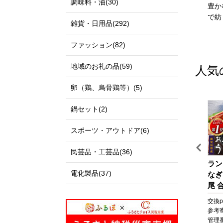
調味料・油(30)
私たちのまち北栄町は、鳥
出雲市は、「神話の國出
豊か
取県の中央部に位置する人
雲」として全国に知られる
で紡
雑貨・日用品(292)
口約14,000人の町です。
とともに、出雲大社、荒神
北は日本海に面し、白砂青
谷遺跡、西谷墳墓群などの
ファッション(82)
松の景色が美しい北条砂丘
歴史・文化遺産と、日本
が広がっており、南は大山
海、宍道湖、斐伊川などの
地域のお礼の品(59)
人気
を望む黒ぼく地帯の丘陵地
豊かな自然に恵まれた地域
があり、豊かな自然に囲ま
です。
卵（鶏、烏骨鶏等）(5)
れています。
「元気な出雲、活力のある
この豊かな自然環境を生か
出雲、笑顔の絶えない出
鍋セット(2)
し、スイカ、ぶどう、らっ
雲」をモットーに、全国に
きょう、長芋などさまざま
誇れる都市づくり、愛着と
スポーツ・アウトドア(6)
な魅力ある農産物が生み出
誇りが持てる故郷づくりを
されています。
展開しています。
民芸品・工芸品(36)
また、漫画「名探偵コナ
出雲市では、出雲市の発展
【先行予約】梨 新甘泉
【シックスセンシズ 京
ラン
ン」の作者である青山剛昌
を願う郷土出身の方々や、
電化製品(37)
（しんかんせん）
都】ホテル宿泊ギフト券5
なぎ
氏の出身地であり、駅構内
出雲市に心を寄せていただ
5kg（JA）※2026年8月中
万円分×6枚セット(ホテル
尾 合
に「名探偵コナン」の装飾
く全国のみなさまから、広
旬～9月上旬頃に順次発送
の宿泊、レストラン等で使
なぎ
pt
交換pt:
-
pt
交換pt:
-
pt
交換pt
が施されたコナン駅（JR由
く寄附を募っています。
予定【梨 なし ナシ 新甘
用可)［ 京都 東山 源氏物
焼 
円
参考寄附額:
22,000
円
参考寄附額:
1,000,000
円
参考
良駅）や青山氏の思い出の
いただいたご寄附は「日本
泉 フルーツ 果物 鳥取
語の世界観 庭園 隠れ家 ホ
貝 
NT
管理番号:
AT003
管理番号:
A-VR07
管理番