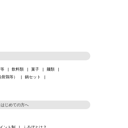
品等
飲料類
菓子
麺類
烏骨鶏等）
鍋セット
はじめての方へ
イント制
ふるぽとは？