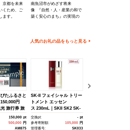
、京都を未来
南魚沼市がめざす将来
旭川市は、旭山動物園
いくため、ご
像 『自然・人・産業の和で
川家具で知られるほか
します。
築く安心のまち』の実現の
内有数の米どころでも
ために大切に使わせていた
ます。旭川市の魅力あ
だきます。
ちづくりのために、ご
とご協力をお願いいた
人気のお礼の品をもっと見る
す。
箱ぴたふるさと
SK-II フェイシャル トリー
【高級】八色原すい
50,000円
トメント エッセン
２玉【西瓜 スイカ す
観光 旅行券 旅
ス 230mL｜SKII SK2 SK-
か 小玉 季節限定 果物
クーポン 箱根
2 SK エスケーツー エスケ
ルーツ ギフト 名産地
150,000
pt
交換pt:
-
pt
交換pt:
税 神奈川県
ーツ エスケｰ ピテラ スキ
直送 シャキシャキ 厳
500,000
円
参考寄附額:
105,000
円
参考寄附額:
15,
 神奈川県 箱
ンケア 化粧品 ｺｽﾒ フェイ
ザート 新潟県】【202
AM875
管理番号:
SK033
管理番号:
CN