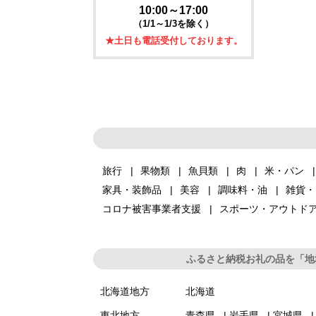
10:00～17:00
（1/1～1/3を除く）
★土日も電話受付しております。
旅行
果物類
魚貝類
肉
米・パン
家具・装飾品
美容
調味料・油
雑貨・
コロナ被害事業者支援
スポーツ・アウトド
ふるさと納税お礼の品を「地
北海道地方
北海道
東北地方
青森県
岩手県
宮城県