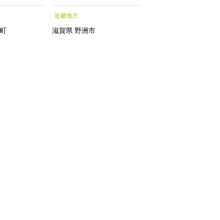
シャルトリートメントエッ
月中旬発送】【お届
近畿地方
中部地方
センス フェイシャルトリ
指定不可】
ートメント トリートメン
町
滋賀県
野洲市
新潟県
南魚沼市
トエッセンス 化粧水｜