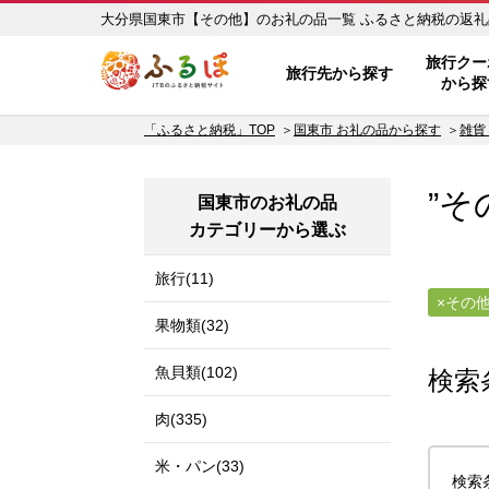
大分県国東市【その他】のお礼
ふるぽ JTBのふるさと納税サイ
旅行クー
旅行先から探す
から探
「ふるさと納税」TOP
国東市 お礼の品から探す
雑貨
”そ
国東市のお礼の品
カテゴリーから選ぶ
旅行(11)
その
果物類(32)
魚貝類(102)
検索
肉(335)
米・パン(33)
検索