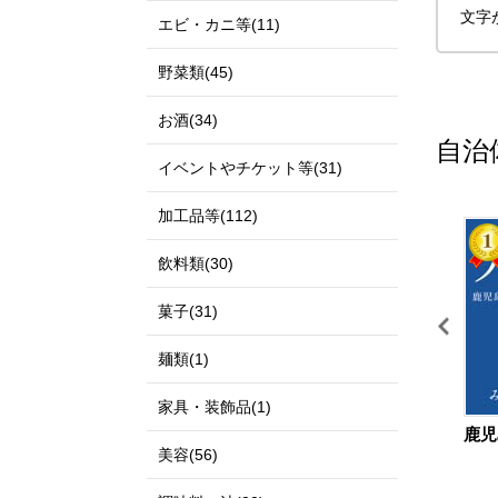
文字
エビ・カニ等(11)
野菜類(45)
お酒(34)
自治
イベントやチケット等(31)
加工品等(112)
11
12
飲料類(30)
菓子(31)
麺類(1)
家具・装飾品(1)
鳥取県 北栄町
宮城県 仙台市
鹿児
美容(56)