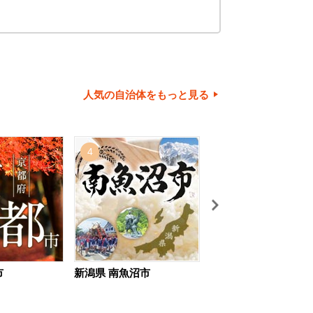
人気の自治体をもっと見る
4
5
市
新潟県 南魚沼市
北海道 旭川市