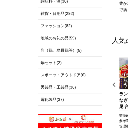
調味料・油(30)
私たちのまち北栄町は、鳥
伊達政宗公の城下町として
豊か
取県の中央部に位置する人
発展し、美しい自然と快適
で紡
雑貨・日用品(292)
口約14,000人の町です。
な都市空間が共存する杜の
北は日本海に面し、白砂青
都、仙台市。本市の更なる
ファッション(82)
松の景色が美しい北条砂丘
発展にご支援とご協力をお
が広がっており、南は大山
願いいたします。
地域のお礼の品(59)
人気
を望む黒ぼく地帯の丘陵地
があり、豊かな自然に囲ま
卵（鶏、烏骨鶏等）(5)
れています。
この豊かな自然環境を生か
鍋セット(2)
し、スイカ、ぶどう、らっ
きょう、長芋などさまざま
スポーツ・アウトドア(6)
な魅力ある農産物が生み出
されています。
民芸品・工芸品(36)
また、漫画「名探偵コナ
ッ
【箱根町】JTBふるさと旅
びわ湖マラソン 2027 【滋
ラン
ン」の作者である青山剛昌
電化製品(37)
な
行クーポン（Eメール発
賀県外寄附者専用】ふるさ
なぎ
氏の出身地であり、駅構内
行）（30,000円分） | 旅
と納税ランナー枠
尾 合
に「名探偵コナン」の装飾
行 観光 旅行券 旅行クーポ
なぎ
pt
交換pt:
30,000
pt
交換pt:
-
pt
交換pt
が施されたコナン駅（JR由
ン クーポン 箱根町ふるさ
焼 
円
参考寄附額:
100,000
円
参考寄附額:
50,000
円
参考
良駅）や青山氏の思い出の
と納税 神奈川県ふるさと
貝 
12
管理番号:
JTBW030T
管理番号:
DX005
管理番