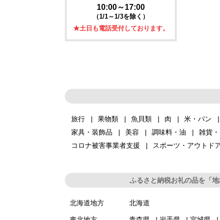
10:00～17:00
（1/1～1/3を除く）
★土日も電話受付しております。
旅行
果物類
魚貝類
肉
米・パン
家具・装飾品
美容
調味料・油
雑貨・
コロナ被害事業者支援
スポーツ・アウトド
ふるさと納税お礼の品を「地
北海道地方
北海道
東北地方
青森県
岩手県
宮城県