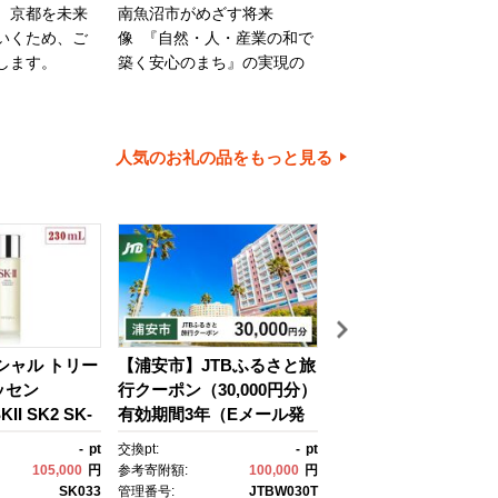
、京都を未来
南魚沼市がめざす将来
旭川市は、旭山動物園
いくため、ご
像 『自然・人・産業の和で
川家具で知られるほか
します。
築く安心のまち』の実現の
内有数の米どころでも
ために大切に使わせていた
ます。旭川市の魅力あ
だきます。
ちづくりのために、ご
とご協力をお願いいた
人気のお礼の品をもっと見る
す。
イシャル トリー
【浦安市】JTBふるさと旅
【箱根町】箱ぴたふ
ッセン
行クーポン（30,000円分）
宿泊補助券（150,000
II SK2 SK-
有効期間3年（Eメール発
分） | 旅行 観光 旅行
ケーツー エスケ
行）｜旅行 トラベル 予
行クーポン クーポン 
-
pt
交換pt:
-
pt
交換pt:
150,
 ピテラ スキ
約 国内旅行 JTB 宿泊 観
町ふるさと納税 神奈
105,000
円
参考寄附額:
100,000
円
参考寄附額:
500,
 ｺｽﾒ フェイ
光 体験 旅行券 宿泊券 旅
ふるさと納税 神奈川県
SK033
管理番号:
JTBW030T
管理番号: