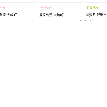
蒲焼 訳あり ギフト 人
貝 海鮮 うな重 蒲焼 訳あ
シャルトリ
地方
九州地方
近畿地方
おすすめ 鹿児島県 大崎
り ギフト 人気 おすす
センス フェ
大隅半島 A703
め 鹿児島県 大崎町 大隅半
ートメント 
島県
大崎町
鹿児島県
大崎町
滋賀県
野洲市
島 A995G 【会員限定のお
トエッセンス
礼の品】【うなぎ蒲焼 国
産 うなぎ unagi 鰻 ウナ
ギ うなぎ蒲焼】