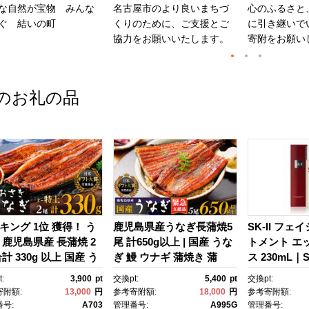
な自然が宝物 みんな
名古屋市のより良いまちづ
心のふるさと
ぐ 結いの町
くりのために、ご支援とご
に引き継いで
協力をお願いいたします。
寄附をお願い
のお礼の品
キング 1位 獲得！ う
鹿児島県産うなぎ長蒲焼5
SK-II フェ
 鹿児島県産 長蒲焼 2
尾 計650g以上 | 国産 うな
トメント エ
計 330g 以上 国産 う
ぎ 鰻 ウナギ 蒲焼き 蒲
ス 230mL｜SK
 鰻 ウナギ 蒲焼き 蒲
焼 かばやき unagi うなぎ
2 SK エス
:
3,900
pt
交換pt:
5,400
pt
交換pt:
かばやき 魚 魚介 魚
蒲焼 土用丑の日 土用の丑
ーツ エスケｰ
寄附額:
13,000
円
参考寄附額:
18,000
円
参考寄附額:
海鮮 うな重 ひつまぶ
の日 丑の日 魚 魚介 魚
ンケア 化粧品
号:
A703
管理番号:
A995G
管理番号: