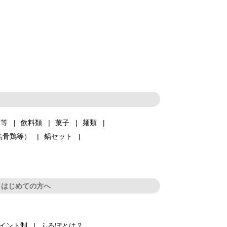
品等
飲料類
菓子
麺類
烏骨鶏等）
鍋セット
はじめての方へ
イント制
ふるぽとは？