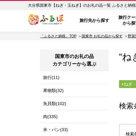
大分県国東市【ねぎ・
ふるぽ JTBのふるさと納税サイ
旅行クー
旅行先から探す
から探
「ふるさと納税」TOP
国東市 お礼の品から探す
野菜
”ね
国東市のお礼の品
カテゴリーから選ぶ
旅行(11)
ねぎ
果物類(32)
魚貝類(102)
検索
肉(335)
米・パン(33)
検索