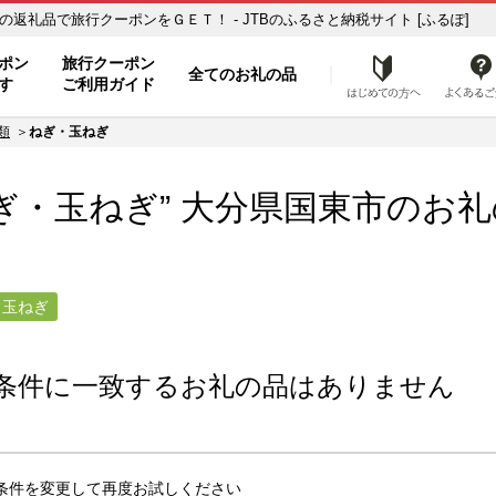
玉ねぎ】のお礼の品一覧 ふるさと納税の返礼品で旅行クーポンをＧＥＴ！ - JTBのふるさと納税サイト [ふるぽ]
ト
ポン
旅行クーポン
全てのお礼の品
はじめ
す
ご利用ガイド
類
ねぎ・玉ねぎ
ぎ・玉ねぎ” 大分県
国東市
のお礼
・玉ねぎ
条件に一致するお礼の品はありません
条件を変更して再度お試しください