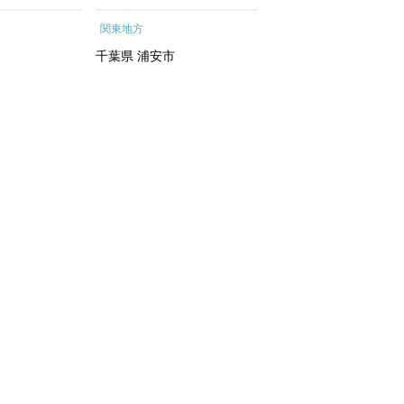
ートメントエッ
行予約 ホテル 旅館 チケ
根町
関東地方
関東地方
イシャルトリ
ット 子供 子連れ カップ
トリートメン
ル 家族 人気 おすすめ 旅
千葉県
浦安市
神奈川県
箱根町
 化粧水｜
行クーポン 店頭 オンライ
ン ネット予約 電話 有効期
間3年