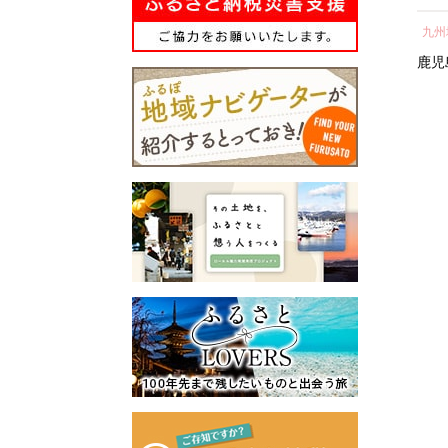
所蔵物や作品が展示された
納税 神奈川県 箱根町
し 
青山剛昌ふるさと館をはじ
関東地方
近畿地方
九州
気 
め、駅から青山剛昌ふるさ
町 
神奈川県
箱根町
滋賀県
鹿児
と館までの約1.4kmを「コナ
ン通り」と名付け、キャラ
クターのブロンズ像やカラ
ーオブジェが点在するなど
「名探偵コナンに会えるま
ち」づくりを進めていま
す。
町を応援していただけるみ
なさまと一緒に持続可能な
まちづくりを進めていきま
す。
みなさまの応援をよろしく
お願いします。