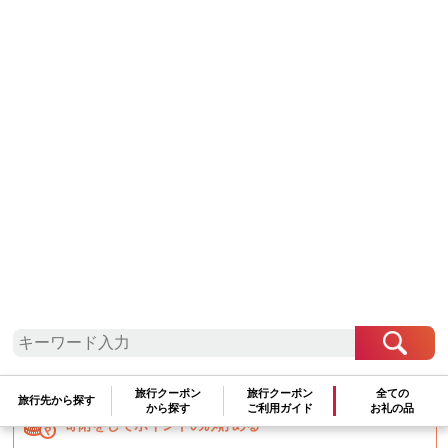
白浜町、那智勝浦町、上富田町で1泊以上の宿泊を
伴う旅行に利用できる旅行券です。
有効期間
発行日から5年（有効期間内に出発）
配送方法
管理番号
JDS04
期間限定
2022年7月26日 ～
発送期日
入金確認後の約1か月後に「JTBふるさと旅行券」
を発送します。※12月お申込分のみ約2～3か月後
の発送となります。※到着日時の指定はお受けでき
ません。券種により配送方法が異なります。9万
円：佐川急便の貴重品でお送りします。45万円、9
0万円：セイノースーパーエクスプレスの貴重品で
お送りします。
旅行クーポン
旅行クーポン
全ての
旅行先から探す
から探す
ご利用ガイド
お礼の品
寄附をしてポイントのみ貯める