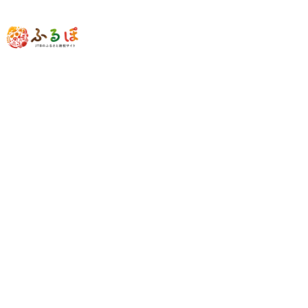
近畿地方
和歌山県
白浜町
◆【白浜町、那智勝浦町、上富田町】JTB
ふるさと旅行券（紙券）30,000円分
30,000
100,000
ポイント
(参考寄附額：
円
)と交換可能
数量：
★この自治体は
最少金額
5,000
円
から、
500
円単位
での寄附を受
け付けております。
容量
30,000円×1枚