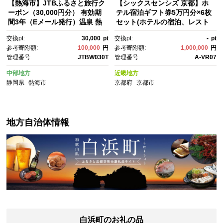
【熱海市】JTBふるさと旅行ク
【シックスセンシズ 京都】ホ
ーポン（30,000円分） 有効期
テル宿泊ギフト券5万円分×6枚
間3年（Eメール発行）温泉 熱
セット(ホテルの宿泊、レスト
海 伊豆 静岡 温泉旅行 宿泊
ラン等で使用可)［ 京都 東
交換pt:
30,000
pt
交換pt:
-
pt
券 宿泊 旅行券 温泉 観光 旅
山 源氏物語の世界観 庭園 隠れ
参考寄附額:
100,000
円
参考寄附額:
1,000,000
円
行 ホテル 旅館 クーポン JT
家 ホテル 宿泊 ギフト券 割引
管理番号:
JTBW030T
管理番号:
A-VR07
B トラベルクーポン トラベ
券 割引 チケット 宿泊券 人
ル 宿泊 旅行券 温泉 観光 旅
気 おすすめ ホテル 宿泊 旅
中部地方
近畿地方
行 ホテル 旅館 クーポン JT
行 観光 グルメ ふるさと納税 ］
静岡県
熱海市
京都府
京都市
B トラベルクーポン トラベ
ル ふるさと納税旅行
地方自治体情報
白浜町のお礼の品