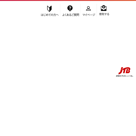
はじめての方へ
よくあるご質問
マイページ
寄附する
ふるぽ JTBのふるさと納税サイト
「ふるさと納税」TOP
お礼の品から探す
旅行
宿泊券
◆【白浜町、那智勝浦町、上富田町】JTBふるさと旅行券（紙券）
30,000円分