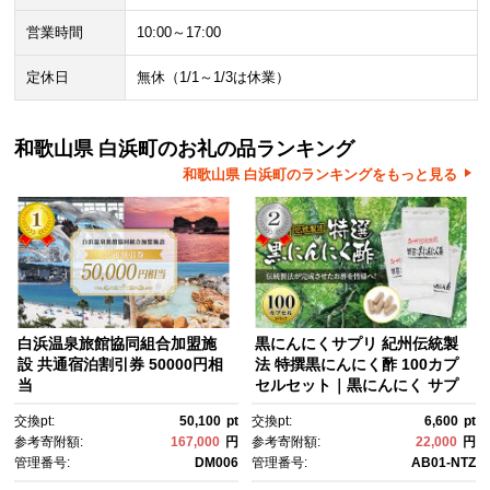
営業時間
10:00～17:00
定休日
無休（1/1～1/3は休業）
和歌山県 白浜町のお礼の品ランキング
和歌山県 白浜町のランキングをもっと見る
白浜温泉旅館協同組合加盟施
黒にんにくサプリ 紀州伝統製
設 共通宿泊割引券 50000円相
法 特撰黒にんにく酢 100カプ
当
セルセット｜黒にんにく サプ
リメント 紀州伝統製法 黒にん
交換pt:
50,100
pt
交換pt:
6,600
pt
にく酢 カプセル 健康食品 発酵
参考寄附額:
167,000
円
参考寄附額:
22,000
円
食品 免疫力 美容 健康維持 疲労
管理番号:
DM006
管理番号:
AB01-NTZ
回復 抗酸化作用 ビタミン サポ
ート 健康習慣 栄養補給 熟成 に