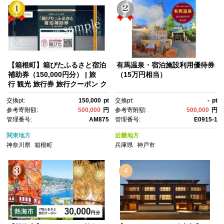
【箱根町】箱ぴたふるさと宿泊
有馬温泉・宿泊施設利用優待券
補助券（150,000円分） | 旅
（15万円相当）
行 観光 旅行券 旅行クーポン ク
ーポン 箱根町ふるさと納税 神
交換pt:
150,000
pt
交換pt:
-
pt
奈川県ふるさと納税 神奈川
参考寄附額:
500,000
円
参考寄附額:
500,000
円
県 箱根町
管理番号:
AM875
管理番号:
E0915-1
関東地方
近畿地方
神奈川県
箱根町
兵庫県
神戸市
4