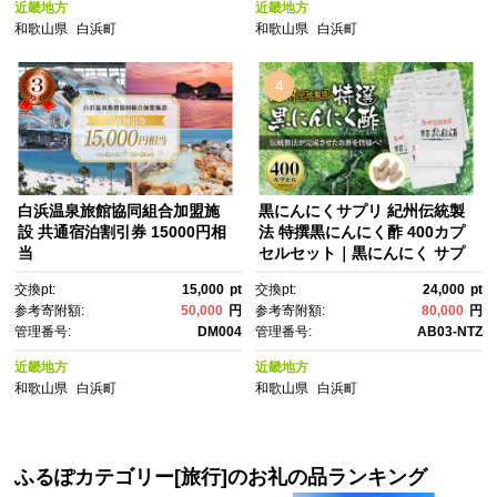
近畿地方
近畿地方
んにくパワー 栄養価 生活習慣
和歌山県
白浜町
和歌山県
白浜町
病予防【黒にんにく 黒にんに
く 黒にんにく 黒にんにく 黒に
んにく】
4
白浜温泉旅館協同組合加盟施
黒にんにくサプリ 紀州伝統製
設 共通宿泊割引券 15000円相
法 特撰黒にんにく酢 400カプ
当
セルセット｜黒にんにく サプ
リメント 紀州伝統製法 黒にん
交換pt:
15,000
pt
交換pt:
24,000
pt
にく酢 カプセル 健康食品 発酵
参考寄附額:
50,000
円
参考寄附額:
80,000
円
食品 免疫力 美容 健康維持 疲労
管理番号:
DM004
管理番号:
AB03-NTZ
回復 抗酸化作用 ビタミン サポ
ート 健康習慣 栄養補給 熟成 に
近畿地方
近畿地方
んにくパワー 栄養価 生活習慣
和歌山県
白浜町
和歌山県
白浜町
病予防【黒にんにく 黒にんに
く 黒にんにく 黒にんにく 黒に
んにく】
ふるぽカテゴリー[旅行]のお礼の品ランキング