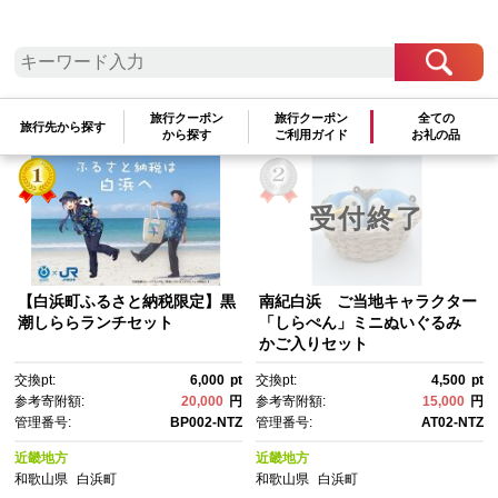
検索結果一覧
1～3件 / 全3件
参考寄附額順
|
新着順
|
人気ランキング順
旅行クーポン
旅行クーポン
全ての
旅行先から探す
から探す
ご利用ガイド
お礼の品
受付終了
【白浜町ふるさと納税限定】黒
南紀白浜 ご当地キャラクター
潮しららランチセット
「しらぺん」ミニぬいぐるみ
かご入りセット
交換pt:
6,000
pt
交換pt:
4,500
pt
参考寄附額:
20,000
円
参考寄附額:
15,000
円
管理番号:
BP002-NTZ
管理番号:
AT02-NTZ
近畿地方
近畿地方
和歌山県
白浜町
和歌山県
白浜町