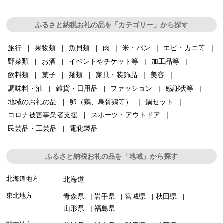
ふるさと納税お礼の品を「カテゴリー」から探す
旅行
果物類
魚貝類
肉
米・パン
エビ・カニ等
野菜類
お酒
イベントやチケット等
加工品等
飲料類
菓子
麺類
家具・装飾品
美容
調味料・油
雑貨・日用品
ファッション
感謝状等
地域のお礼の品
卵（鶏、烏骨鶏等）
鍋セット
コロナ被害事業者支援
スポーツ・アウトドア
民芸品・工芸品
電化製品
ふるさと納税お礼の品を「地域」から探す
北海道地方
北海道
東北地方
青森県
岩手県
宮城県
秋田県
山形県
福島県