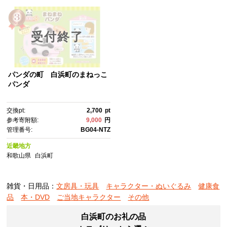
受付終了
パンダの町 白浜町のまねっこ
パンダ
交換pt:
2,700
pt
参考寄附額:
9,000
円
管理番号:
BG04-NTZ
近畿地方
和歌山県
白浜町
雑貨・日用品：
文房具・玩具
キャラクター・ぬいぐるみ
健康食
品
本・DVD
ご当地キャラクター
その他
白浜町のお礼の品