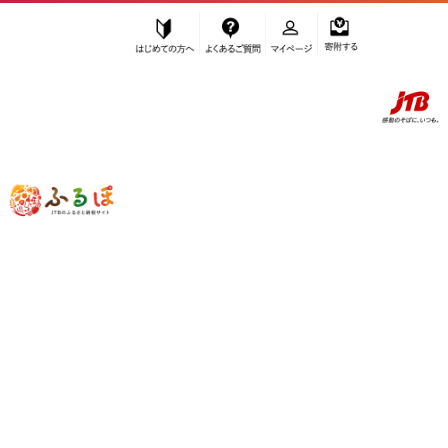
はじめての方へ
よくあるご質問
マイページ
寄附する
ふるぽ JTBのふるさと納税サイト
「ふるさと納税」TOP
白浜町 お礼の品から探す
雑貨・日用品
キャラクター・ぬいぐるみ
”キャラクター・ぬいぐるみ” 和歌山県
白浜町
のお礼の品一覧
さらに検索条件を絞り込む
キャラクター・ぬいぐるみ