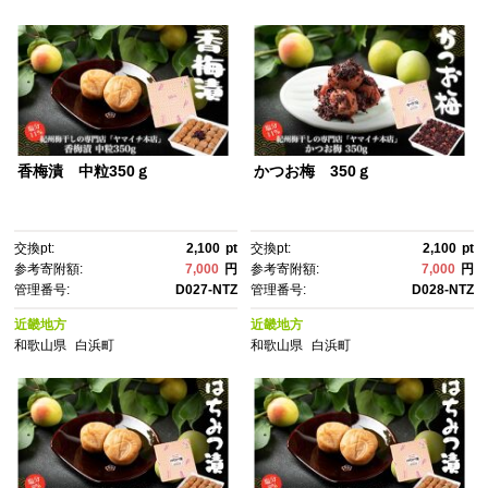
香梅漬 中粒350ｇ
かつお梅 350ｇ
交換pt:
2,100
pt
交換pt:
2,100
pt
参考寄附額:
7,000
円
参考寄附額:
7,000
円
管理番号:
D027-NTZ
管理番号:
D028-NTZ
近畿地方
近畿地方
和歌山県
白浜町
和歌山県
白浜町