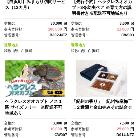
【白浜町】みまもり訪問サービ
【先行予約】ヘラクレスオオカ
ス（12カ月）
ブト3令幼虫ペア ※育て方の説
明書付き※配送不可地域あり
【2026年9月から順次発送】｜
交換pt:
30,000
pt
交換pt:
3,600
pt
【 カブトムシ かぶとむし 昆
参考寄附額:
100,000
円
参考寄附額:
12,000
円
虫 成虫 生体 飼育カブトムシ か
管理番号:
BJ02-NTZ
管理番号:
CW003
ぶとむし観察 和歌山県 白浜町
近畿地方
近畿地方
和歌山県
白浜町
和歌山県
白浜町
ヘラクレスオオカブト メス 1
「紀州の香り」 紀州特産梅干
匹 サイズフリー ※配送不可
し２種類と金山寺みその詰合せ
地域あり
交換pt:
3,000
pt
交換pt:
7,500
pt
参考寄附額:
10,000
円
参考寄附額:
25,000
円
管理番号:
CW007
管理番号:
D014-NTZ