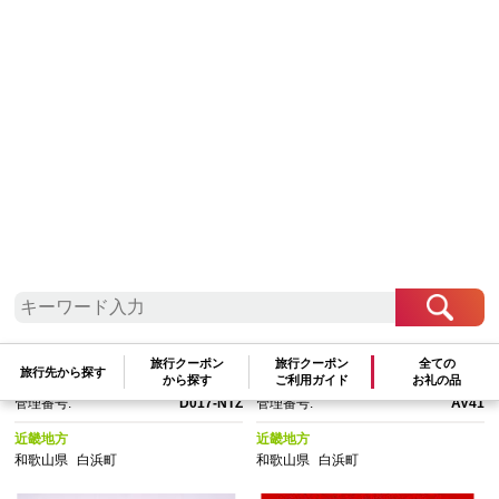
検索結果一覧
1～20件 / 全79件
参考寄附額順
|
新着順
|
人気ランキング順
香梅漬 中粒１kg（ポリ容器
しら漬（訳あり）500g×2パッ
入り）
ク
交換pt:
5,100
pt
交換pt:
2,700
pt
旅行クーポン
旅行クーポン
全ての
旅行先から探す
から探す
ご利用ガイド
お礼の品
参考寄附額:
17,000
円
参考寄附額:
9,000
円
管理番号:
D017-NTZ
管理番号:
AV41
近畿地方
近畿地方
和歌山県
白浜町
和歌山県
白浜町