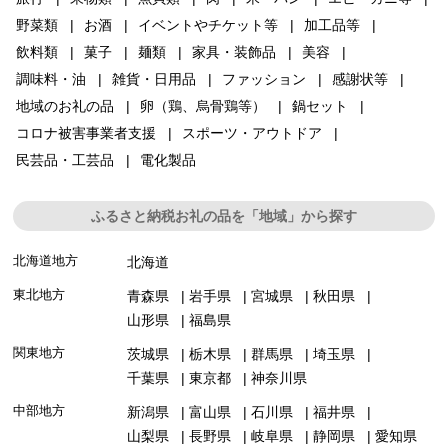
野菜類
お酒
イベントやチケット等
加工品等
飲料類
菓子
麺類
家具・装飾品
美容
調味料・油
雑貨・日用品
ファッション
感謝状等
地域のお礼の品
卵（鶏、烏骨鶏等）
鍋セット
コロナ被害事業者支援
スポーツ・アウトドア
民芸品・工芸品
電化製品
ふるさと納税お礼の品を「地域」から探す
北海道地方
北海道
東北地方
青森県
岩手県
宮城県
秋田県
山形県
福島県
関東地方
茨城県
栃木県
群馬県
埼玉県
千葉県
東京都
神奈川県
中部地方
新潟県
富山県
石川県
福井県
山梨県
長野県
岐阜県
静岡県
愛知県