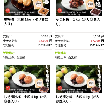
香梅漬 大粒１kg（ポリ容器
かつお梅 １kg（ポリ容器入
入り）
り）
交換pt:
5,100
pt
交換pt:
5,100
pt
参考寄附額:
17,000
円
参考寄附額:
17,000
円
管理番号:
D018-NTZ
管理番号:
D019-NTZ
近畿地方
近畿地方
和歌山県
白浜町
和歌山県
白浜町
しそ漬け梅 中粒１kg（ポリ
しそ漬け梅 大粒１kg（ポリ
容器入り）
容器入り）