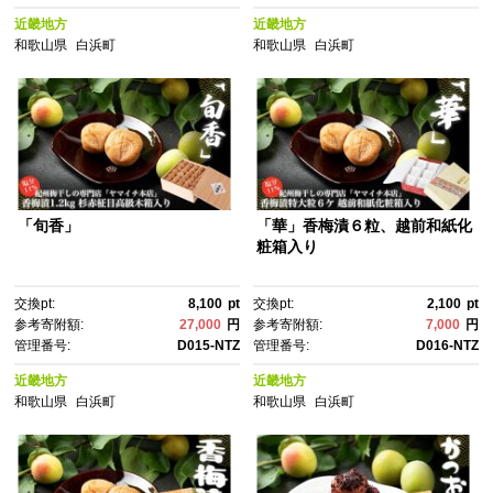
近畿地方
近畿地方
和歌山県
白浜町
和歌山県
白浜町
「旬香」
「華」香梅漬６粒、越前和紙化
粧箱入り
交換pt:
8,100
pt
交換pt:
2,100
pt
参考寄附額:
27,000
円
参考寄附額:
7,000
円
管理番号:
D015-NTZ
管理番号:
D016-NTZ
近畿地方
近畿地方
和歌山県
白浜町
和歌山県
白浜町