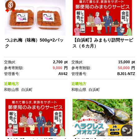
つぶれ梅（味梅）500g×2パッ
【白浜町】みまもり訪問サービ
ク
ス（６カ月）
交換pt:
2,700
pt
交換pt:
15,000
pt
参考寄附額:
9,000
円
参考寄附額:
50,000
円
管理番号:
AV42
管理番号:
BJ01-NTZ
近畿地方
近畿地方
和歌山県
白浜町
和歌山県
白浜町