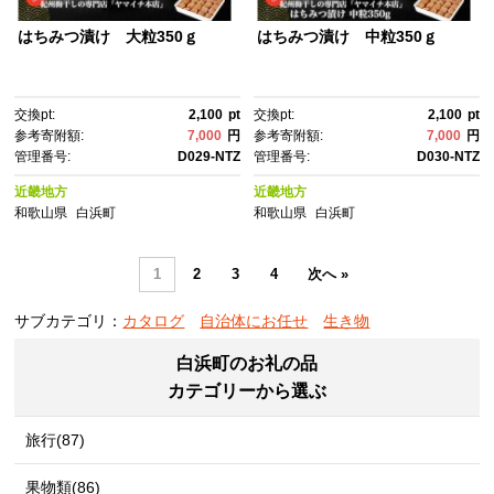
はちみつ漬け 大粒350ｇ
はちみつ漬け 中粒350ｇ
交換pt:
2,100
pt
交換pt:
2,100
pt
参考寄附額:
7,000
円
参考寄附額:
7,000
円
管理番号:
D029-NTZ
管理番号:
D030-NTZ
近畿地方
近畿地方
和歌山県
白浜町
和歌山県
白浜町
1
2
3
4
次へ »
サブカテゴリ：
カタログ
自治体にお任せ
生き物
白浜町のお礼の品
カテゴリーから選ぶ
旅行(87)
果物類(86)