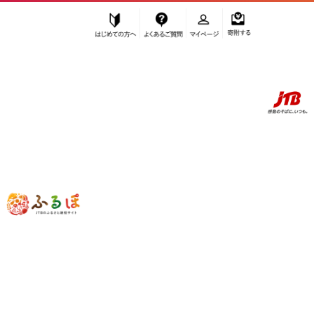
はじめての方へ
よくあるご質問
マイページ
寄附する
ふるぽ JTBのふるさと納税サイト
「ふるさと納税」TOP
白浜町 お礼の品から探す
地域のお礼の品
”地域のお礼の品” 和歌山県
白浜町
のお
礼の品一覧
さらに検索条件を絞り込む
地域のお礼の品