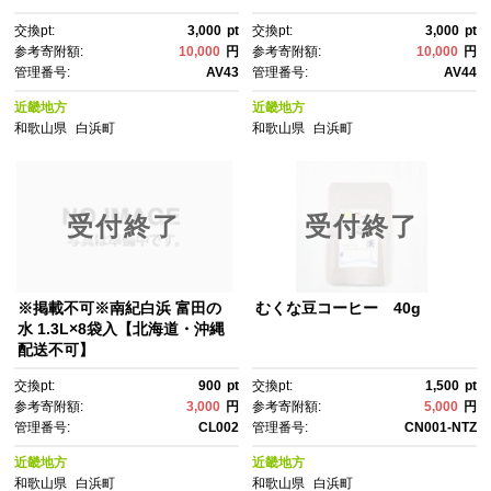
交換pt:
3,000
pt
交換pt:
3,000
pt
参考寄附額:
10,000
円
参考寄附額:
10,000
円
管理番号:
AV43
管理番号:
AV44
近畿地方
近畿地方
和歌山県
白浜町
和歌山県
白浜町
受付終了
受付終了
※掲載不可※南紀白浜 富田の
むくな豆コーヒー 40g
水 1.3L×8袋入【北海道・沖縄
配送不可】
交換pt:
900
pt
交換pt:
1,500
pt
参考寄附額:
3,000
円
参考寄附額:
5,000
円
管理番号:
CL002
管理番号:
CN001-NTZ
近畿地方
近畿地方
和歌山県
白浜町
和歌山県
白浜町