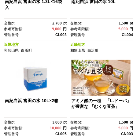
南紀白浜 富田の水 1.3L×16袋
南紀白浜 富田の水 10L
入
交換pt:
2,700
pt
交換pt:
1,500
pt
参考寄附額:
9,000
円
参考寄附額:
5,000
円
管理番号:
CL003
管理番号:
CL004
近畿地方
近畿地方
和歌山県
白浜町
和歌山県
白浜町
南紀白浜 富田の水 10L×2箱
アミノ酸の一種 「L-ドーパ」
が豊富な 『むくな豆茶』
交換pt:
3,000
pt
交換pt:
1,500
pt
参考寄附額:
10,000
円
参考寄附額:
5,000
円
管理番号:
CL005
管理番号:
CN003