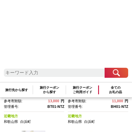
検索結果一覧
1～17件 / 全17件
参考寄附額順
|
新着順
|
人気ランキング順
和歌山産温州みかん１００％ジ
無添加・ストレート果汁！和歌
ュース(１L×2本）
山のみかんジュース『熊野の
雫』
旅行クーポン
旅行クーポン
全ての
旅行先から探す
から探す
ご利用ガイド
お礼の品
交換pt:
3,900
pt
交換pt:
3,300
pt
参考寄附額:
13,000
円
参考寄附額:
11,000
円
管理番号:
BT01-NTZ
管理番号:
BH01-NTZ
近畿地方
近畿地方
和歌山県
白浜町
和歌山県
白浜町