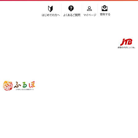
はじめての方へ
よくあるご質問
マイページ
寄附する
ふるぽ JTBのふるさと納税サイト
「ふるさと納税」TOP
白浜町 お礼の品から探す
飲料類
”飲料類” 和歌山県
白浜町
のお礼の品一
覧
さらに検索条件を絞り込む
飲料類