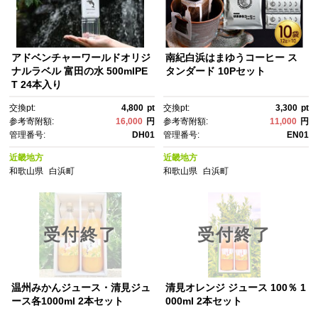
アドベンチャーワールドオリジ
南紀白浜はまゆうコーヒー ス
ナルラベル 富田の水 500mlPE
タンダード 10Pセット
T 24本入り
交換pt:
4,800
pt
交換pt:
3,300
pt
参考寄附額:
16,000
円
参考寄附額:
11,000
円
管理番号:
DH01
管理番号:
EN01
近畿地方
近畿地方
和歌山県
白浜町
和歌山県
白浜町
受付終了
受付終了
温州みかんジュース・清見ジュ
清見オレンジ ジュース 100％ 1
ース各1000ml 2本セット
000ml 2本セット