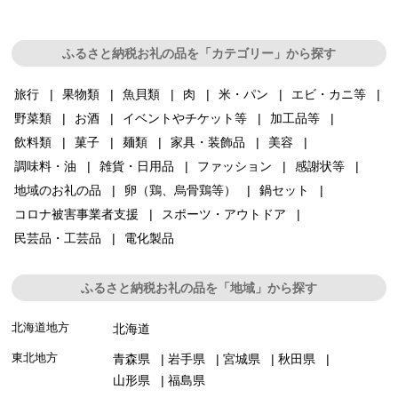
ふるさと納税お礼の品を「カテゴリー」から探す
旅行
果物類
魚貝類
肉
米・パン
エビ・カニ等
野菜類
お酒
イベントやチケット等
加工品等
飲料類
菓子
麺類
家具・装飾品
美容
調味料・油
雑貨・日用品
ファッション
感謝状等
地域のお礼の品
卵（鶏、烏骨鶏等）
鍋セット
コロナ被害事業者支援
スポーツ・アウトドア
民芸品・工芸品
電化製品
ふるさと納税お礼の品を「地域」から探す
北海道地方
北海道
東北地方
青森県
岩手県
宮城県
秋田県
山形県
福島県