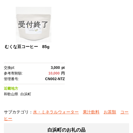
受付終了
むくな豆コーヒー 85g
交換pt:
3,000
pt
参考寄附額:
10,000
円
管理番号:
CN002-NTZ
近畿地方
和歌山県
白浜町
サブカテゴリ：
水・ミネラルウォーター
果汁飲料
お茶類
コー
ヒー
白浜町のお礼の品