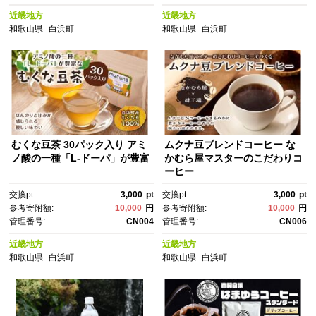
近畿地方
近畿地方
和歌山県
白浜町
和歌山県
白浜町
むくな豆茶 30パック入り アミ
ムクナ豆ブレンドコーヒー な
ノ酸の一種「L-ドーパ」が豊富
かむら屋マスターのこだわりコ
ーヒー
交換pt:
3,000
pt
交換pt:
3,000
pt
参考寄附額:
10,000
円
参考寄附額:
10,000
円
管理番号:
CN004
管理番号:
CN006
近畿地方
近畿地方
和歌山県
白浜町
和歌山県
白浜町