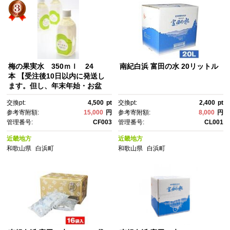
梅の果実水 350ｍｌ 24
南紀白浜 富田の水 20リットル
本 【受注後10日以内に発送し
ます。但し、年末年始・お盆
等・ＧＷは除きます。】
交換pt:
4,500
pt
交換pt:
2,400
pt
参考寄附額:
15,000
円
参考寄附額:
8,000
円
管理番号:
CF003
管理番号:
CL001
近畿地方
近畿地方
和歌山県
白浜町
和歌山県
白浜町