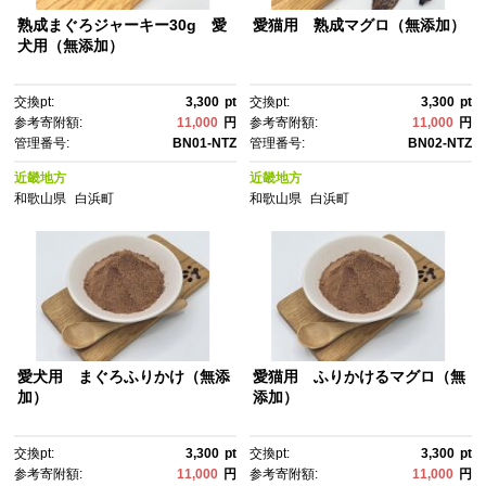
熟成まぐろジャーキー30g 愛
愛猫用 熟成マグロ（無添加）
犬用（無添加）
交換pt:
3,300
pt
交換pt:
3,300
pt
参考寄附額:
11,000
円
参考寄附額:
11,000
円
管理番号:
BN01-NTZ
管理番号:
BN02-NTZ
近畿地方
近畿地方
和歌山県
白浜町
和歌山県
白浜町
愛犬用 まぐろふりかけ（無添
愛猫用 ふりかけるマグロ（無
加）
添加）
交換pt:
3,300
pt
交換pt:
3,300
pt
参考寄附額:
11,000
円
参考寄附額:
11,000
円