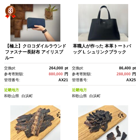
【極上】クロコダイルラウンド
革職人が作った 本革トートバ
ファスナー長財布 アイリスブ
ッグ L シュリンクブラック
ルー
交換pt:
264,000
pt
交換pt:
86,400
pt
参考寄附額:
880,000
円
参考寄附額:
288,000
円
管理番号:
AX21
管理番号:
AX25
近畿地方
近畿地方
和歌山県
白浜町
和歌山県
白浜町