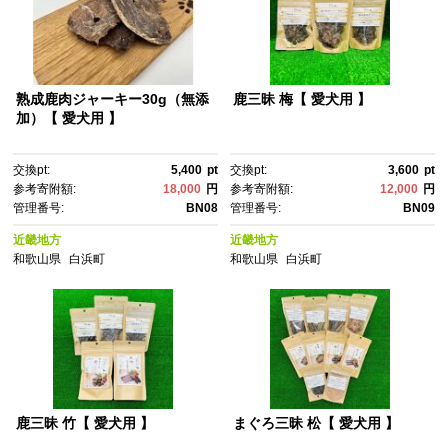
熟成鹿肉ジャーキー30g（無添
鹿三昧 梅【 愛犬用 】
加）【 愛犬用 】
交換pt:
5,400
pt
交換pt:
3,600
pt
参考寄附額:
18,000
円
参考寄附額:
12,000
円
管理番号:
BN08
管理番号:
BN09
近畿地方
近畿地方
和歌山県
白浜町
和歌山県
白浜町
鹿三昧 竹【 愛犬用 】
まぐろ三昧 松【 愛犬用 】