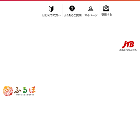
はじめての方へ
よくあるご質問
マイページ
寄附する
ふるぽ JTBのふるさと納税サイト
「ふるさと納税」TOP
白浜町 お礼の品から探す
雑貨・日用品
その他
”その他” 和歌山県
白浜町
のお礼の品一
覧
さらに検索条件を絞り込む
その他