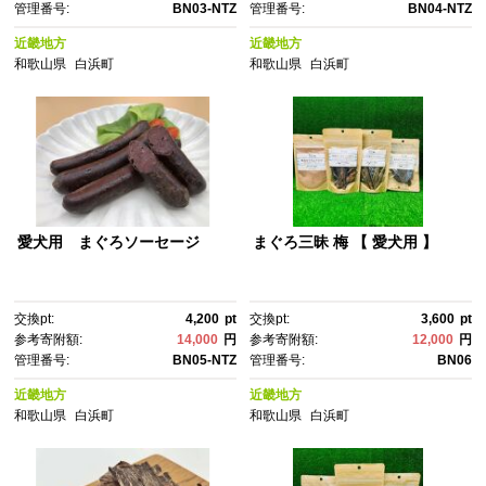
管理番号:
BN03-NTZ
管理番号:
BN04-NTZ
近畿地方
近畿地方
和歌山県
白浜町
和歌山県
白浜町
愛犬用 まぐろソーセージ
まぐろ三昧 梅 【 愛犬用 】
交換pt:
4,200
pt
交換pt:
3,600
pt
参考寄附額:
14,000
円
参考寄附額:
12,000
円
管理番号:
BN05-NTZ
管理番号:
BN06
近畿地方
近畿地方
和歌山県
白浜町
和歌山県
白浜町