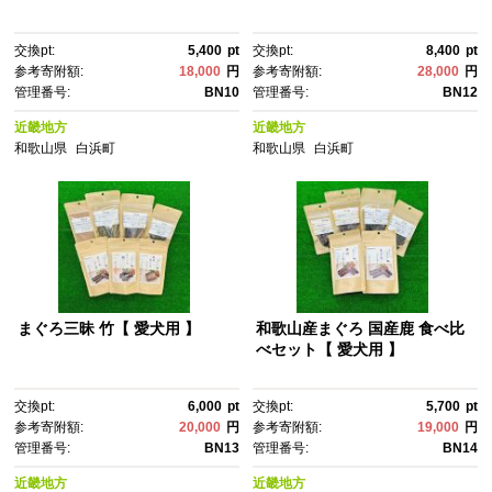
交換pt:
5,400
pt
交換pt:
8,400
pt
参考寄附額:
18,000
円
参考寄附額:
28,000
円
管理番号:
BN10
管理番号:
BN12
近畿地方
近畿地方
和歌山県
白浜町
和歌山県
白浜町
まぐろ三昧 竹【 愛犬用 】
和歌山産まぐろ 国産鹿 食べ比
べセット【 愛犬用 】
交換pt:
6,000
pt
交換pt:
5,700
pt
参考寄附額:
20,000
円
参考寄附額:
19,000
円
管理番号:
BN13
管理番号:
BN14
近畿地方
近畿地方