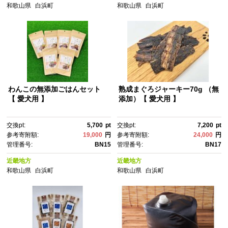
和歌山県
白浜町
和歌山県
白浜町
わんこの無添加ごはんセット
熟成まぐろジャーキー70g （無
【 愛犬用 】
添加）【 愛犬用 】
交換pt:
5,700
pt
交換pt:
7,200
pt
参考寄附額:
19,000
円
参考寄附額:
24,000
円
管理番号:
BN15
管理番号:
BN17
近畿地方
近畿地方
和歌山県
白浜町
和歌山県
白浜町