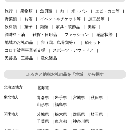
旅行
果物類
魚貝類
肉
米・パン
エビ・カニ等
野菜類
お酒
イベントやチケット等
加工品等
飲料類
菓子
麺類
家具・装飾品
美容
調味料・油
雑貨・日用品
ファッション
感謝状等
地域のお礼の品
卵（鶏、烏骨鶏等）
鍋セット
コロナ被害事業者支援
スポーツ・アウトドア
民芸品・工芸品
電化製品
ふるさと納税お礼の品を「地域」から探す
北海道地方
北海道
東北地方
青森県
岩手県
宮城県
秋田県
山形県
福島県
関東地方
茨城県
栃木県
群馬県
埼玉県
千葉県
東京都
神奈川県