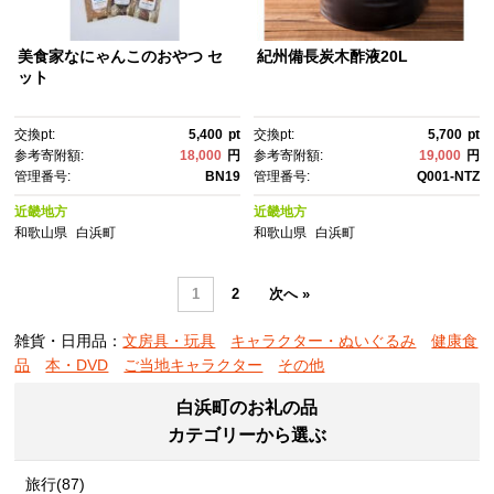
美食家なにゃんこのおやつ セ
紀州備長炭木酢液20L
ット
交換pt:
5,400
pt
交換pt:
5,700
pt
参考寄附額:
18,000
円
参考寄附額:
19,000
円
管理番号:
BN19
管理番号:
Q001-NTZ
近畿地方
近畿地方
和歌山県
白浜町
和歌山県
白浜町
1
2
次へ »
雑貨・日用品：
文房具・玩具
キャラクター・ぬいぐるみ
健康食
品
本・DVD
ご当地キャラクター
その他
白浜町のお礼の品
カテゴリーから選ぶ
旅行(87)