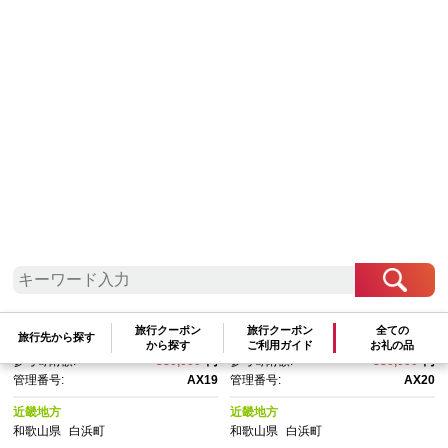
検索結果一覧
1～20件 / 全25件
参考寄附額順
|
新着順
|
人気ランキング順
【極上】クロコダイルラウンド
【極上】クロコダイルラウンド
ファスナー長財布 マットBLK
ファスナー長財布 フレムレッ
ド
旅行クーポン
旅行クーポン
全ての
旅行先から探す
交換pt:
264,000
pt
交換pt:
264,000
pt
から探す
ご利用ガイド
お礼の品
参考寄附額:
880,000
円
参考寄附額:
880,000
円
管理番号:
AX19
管理番号:
AX20
近畿地方
近畿地方
和歌山県
白浜町
和歌山県
白浜町