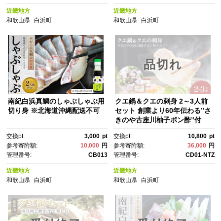
近畿地方
近畿地方
和歌山県
白浜町
和歌山県
白浜町
品切れ
南紀白浜真鯛のしゃぶしゃぶ用
クエ鍋＆クエの刺身 2～3人前
切り身 ※北海道沖縄配送不可
セット 創業より60年伝わる”さ
きのや古座川柚子ポン酢”付
き！【コロナ支援】
交換pt:
3,000
pt
交換pt:
10,800
pt
参考寄附額:
10,000
円
参考寄附額:
36,000
円
管理番号:
CB013
管理番号:
CD01-NTZ
近畿地方
近畿地方
和歌山県
白浜町
和歌山県
白浜町