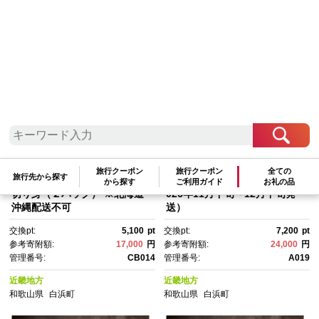
検索結果一覧
1～13件 / 全13件
参考寄附額順
|
新着順
|
人気ランキング順
旅行クーポン
旅行クーポン
全ての
旅行先から探す
南紀白浜真鯛のしゃぶしゃぶ用
近大クエタマ鍋セット500g（2
から探す
ご利用ガイド
お礼の品
切り身（２パック） ※北海道
026年11月下旬～12月中旬発
沖縄配送不可
送）
交換pt:
5,100
pt
交換pt:
7,200
pt
参考寄附額:
17,000
円
参考寄附額:
24,000
円
管理番号:
CB014
管理番号:
A019
近畿地方
近畿地方
和歌山県
白浜町
和歌山県
白浜町