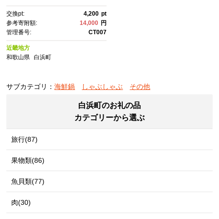
交換pt:
4,200
pt
参考寄附額:
14,000
円
管理番号:
CT007
近畿地方
和歌山県
白浜町
サブカテゴリ：
海鮮鍋
しゃぶしゃぶ
その他
白浜町のお礼の品
カテゴリーから選ぶ
旅行(87)
果物類(86)
魚貝類(77)
肉(30)