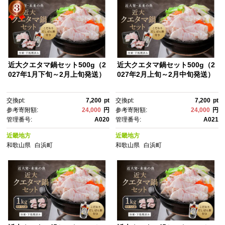
近大クエタマ鍋セット500g（2
近大クエタマ鍋セット500g（2
027年1月下旬～2月上旬発送）
027年2月上旬～2月中旬発送）
交換pt:
7,200
pt
交換pt:
7,200
pt
参考寄附額:
24,000
円
参考寄附額:
24,000
円
管理番号:
A020
管理番号:
A021
近畿地方
近畿地方
和歌山県
白浜町
和歌山県
白浜町