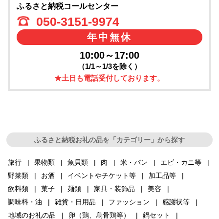
ふるさと納税コールセンター
050-3151-9974
年中無休
10:00～17:00
（1/1～1/3を除く）
★土日も電話受付しております。
ふるさと納税お礼の品を「カテゴリー」から探す
旅行
果物類
魚貝類
肉
米・パン
エビ・カニ等
野菜類
お酒
イベントやチケット等
加工品等
飲料類
菓子
麺類
家具・装飾品
美容
調味料・油
雑貨・日用品
ファッション
感謝状等
地域のお礼の品
卵（鶏、烏骨鶏等）
鍋セット