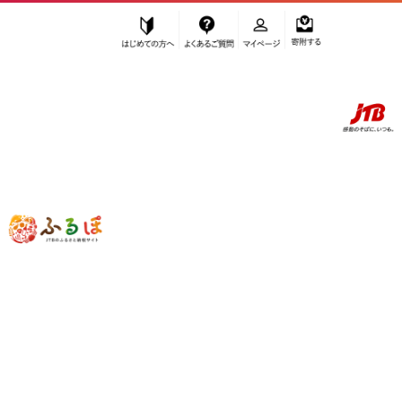
はじめての方へ
よくあるご質問
マイページ
寄附する
ふるぽ JTBのふるさと納税サイト
「ふるさと納税」TOP
白浜町 お礼の品から探す
鍋セット
”鍋セット” 和歌山県
白浜町
のお礼の品
一覧
さらに検索条件を絞り込む
鍋セット