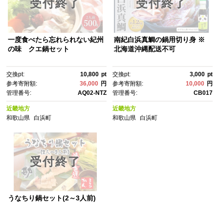
受付終了
受付終了
一度食べたら忘れられない紀州
南紀白浜真鯛の鍋用切り身 ※
の味 クエ鍋セット
北海道沖縄配送不可
交換pt:
10,800
pt
交換pt:
3,000
pt
参考寄附額:
36,000
円
参考寄附額:
10,000
円
管理番号:
AQ02-NTZ
管理番号:
CB017
近畿地方
近畿地方
和歌山県
白浜町
和歌山県
白浜町
受付終了
うなちり鍋セット(2～3人前)