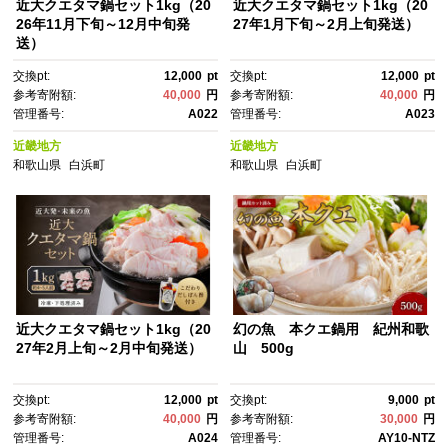
近大クエタマ鍋セット1kg（20
近大クエタマ鍋セット1kg（20
26年11月下旬～12月中旬発
27年1月下旬～2月上旬発送）
送）
交換pt:
12,000
pt
交換pt:
12,000
pt
参考寄附額:
40,000
円
参考寄附額:
40,000
円
管理番号:
A022
管理番号:
A023
近畿地方
近畿地方
和歌山県
白浜町
和歌山県
白浜町
近大クエタマ鍋セット1kg（20
幻の魚 本クエ鍋用 紀州和歌
27年2月上旬～2月中旬発送）
山 500g
交換pt:
12,000
pt
交換pt:
9,000
pt
参考寄附額:
40,000
円
参考寄附額:
30,000
円
管理番号:
A024
管理番号:
AY10-NTZ