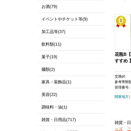
お酒(79)
イベントやチケット等(9)
加工品等(37)
飲料類(11)
花瓶B【
菓子(19)
すすめ 
麺類(2)
交換pt:
家具・装飾品(1)
参考寄附額
管理番号:
美容(22)
関東地方
調味料・油(1)
雑貨・日用品(717)
雑貨・日
ッズ
ご