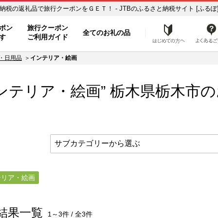
インテリア・絵画】のお礼の品一覧 ふるさと納税の返礼品で旅行クーポンをＧＥＴ！ - JTBのふるさと納税サイト [ふるぽ
ト
ポン
旅行クーポン
全てのお礼の品
はじめ
す
ご利用ガイド
・日用品
インテリア・絵画
ンテリア・絵画” 栃木県
栃木市
の
テリア・絵画
結果一覧
1～3件 / 全3件