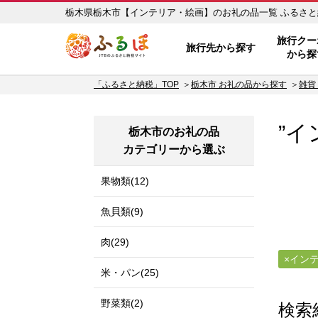
栃木県栃木市【
ふるぽ JTBのふるさと納税サイ
旅行クー
旅行先から探す
から探
「ふるさと納税」TOP
栃木市 お礼の品から探す
雑貨
”イ
栃木市のお礼の品
カテゴリーから選ぶ
果物類(12)
魚貝類(9)
肉(29)
イン
米・パン(25)
野菜類(2)
検索