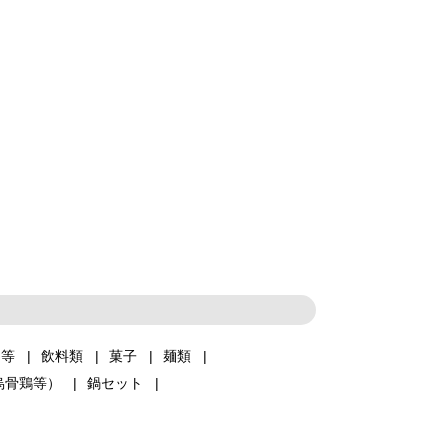
品等
飲料類
菓子
麺類
烏骨鶏等）
鍋セット