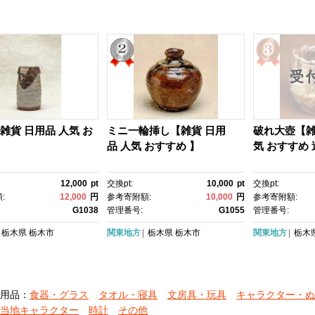
受
雑貨 日用品 人気 お
ミニ一輪挿し【雑貨 日用
破れ大壺【雑
】
品 人気 おすすめ 】
気 おすすめ
12,000
pt
交換pt:
10,000
pt
交換pt:
:
12,000
円
参考寄附額:
10,000
円
参考寄附額:
G1038
管理番号:
G1055
管理番号:
栃木県
栃木市
関東地方
栃木県
栃木市
関東地方
栃木
用品：
食器・グラス
タオル・寝具
文房具・玩具
キャラクター・ぬ
当地キャラクター
時計
その他