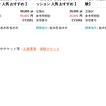
 人気 おすすめ 】
ッション 人気 おすすめ 】
験】
99,000
pt
交換pt:
20,000
pt
交換pt:
:
99,000
円
参考寄附額:
20,000
円
参考寄附額:
CY1001
管理番号:
CY1002
管理番号:
栃木県
栃木市
関東地方
栃木県
栃木市
関東地方
栃木
やチケット等：
お食事券
体験チケット