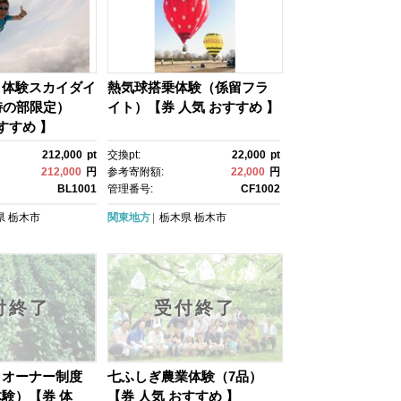
】体験スカイダイ
熱気球搭乗体験（係留フラ
時の部限定）
イト）【券 人気 おすすめ 】
すすめ 】
212,000
pt
交換pt:
22,000
pt
212,000
円
参考寄附額:
22,000
円
BL1001
管理番号:
CF1002
県
栃木市
関東地方
栃木県
栃木市
付終了
受付終了
）オーナー制度
七ふしぎ農業体験（7品）
験）【券 体
【券 人気 おすすめ 】