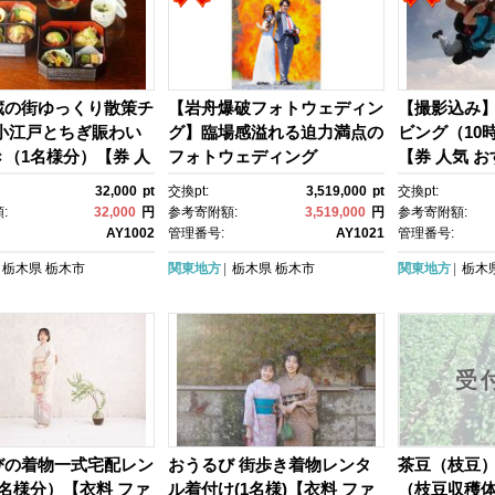
蔵の街ゆっくり散策チ
【岩舟爆破フォトウェディン
【撮影込み
 小江戸とちぎ賑わい
グ】臨場感溢れる迫力満点の
ビング（10
（1名様分）【券 人
フォトウェディング
【券 人気 お
すめ 】
32,000
pt
交換pt:
3,519,000
pt
交換pt:
:
32,000
円
参考寄附額:
3,519,000
円
参考寄附額:
AY1002
管理番号:
AY1021
管理番号:
栃木県
栃木市
関東地方
栃木県
栃木市
関東地方
栃木
受
びの着物一式宅配レン
おうるび 街歩き着物レンタ
茶豆（枝豆
名様分）【衣料 ファ
ル着付け(1名様)【衣料 ファ
（枝豆収穫体