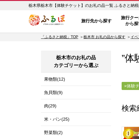
栃木県栃木市【体験チ
ふるぽ JTBのふるさと納税サイ
旅行クー
旅行先から探す
から探
「ふるさと納税」TOP
栃木市 お礼の品から探す
イベ
”体
栃木市のお礼の品
カテゴリーから選ぶ
果物類(12)
体験
魚貝類(9)
肉(29)
検索
米・パン(25)
野菜類(2)