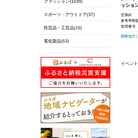
ファッション(1039)
ッション
スポーツ・アウトドア(37)
交換pt:
参考寄附額
管理番号:
民芸品・工芸品(15)
関東地方
電化製品(53)
イベント