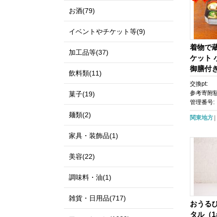
お酒(79)
イベントやチケット等(9)
着物で
加工品等(37)
ケット
御膳付き
飲料類(11)
気 おす
交換pt:
参考寄附額
菓子(19)
管理番号:
麺類(2)
関東地方
家具・装飾品(1)
美容(22)
調味料・油(1)
雑貨・日用品(717)
おうる
タル（1