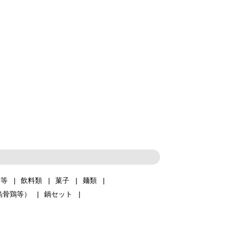
品等
飲料類
菓子
麺類
烏骨鶏等）
鍋セット