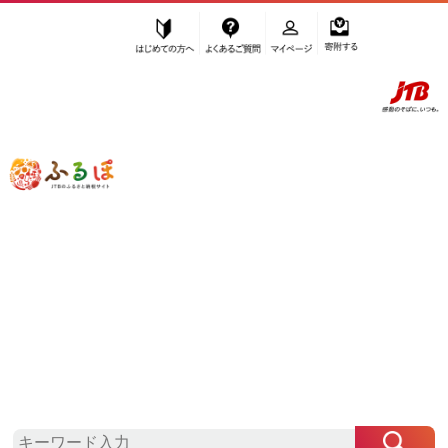
はじめての方へ
よくあるご質問
マイページ
寄附する
ふるぽ JTBのふるさと納税サイト
「ふるさと納税」TOP
栃木市 お礼の品から探す
麺類
”麺類” 栃木県
栃木市
のお礼の品一覧
さらに検索条件を絞り込む
麺類
検索結果一覧
1～2件 / 全2件