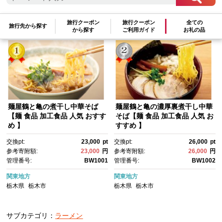
旅行クーポン
旅行クーポン
全ての
参考寄附額順
|
新着順
|
人気ランキング順
旅行先から探す
から探す
ご利用ガイド
お礼の品
麺屋鶴と亀の煮干し中華そば
麺屋鶴と亀の濃厚裏煮干し中華
【麺 食品 加工食品 人気 おすす
そば【麺 食品 加工食品 人気 お
め 】
すすめ 】
交換pt:
23,000
pt
交換pt:
26,000
pt
参考寄附額:
23,000
円
参考寄附額:
26,000
円
管理番号:
BW1001
管理番号:
BW1002
関東地方
関東地方
栃木県
栃木市
栃木県
栃木市
サブカテゴリ：
ラーメン