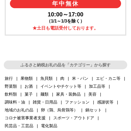
年中無休
10:00～17:00
（1/1～1/3を除く）
★土日も電話受付しております。
ふるさと納税お礼の品を「カテゴリー」から探す
旅行
果物類
魚貝類
肉
米・パン
エビ・カニ等
野菜類
お酒
イベントやチケット等
加工品等
飲料類
菓子
麺類
家具・装飾品
美容
調味料・油
雑貨・日用品
ファッション
感謝状等
地域のお礼の品
卵（鶏、烏骨鶏等）
鍋セット
コロナ被害事業者支援
スポーツ・アウトドア
民芸品・工芸品
電化製品