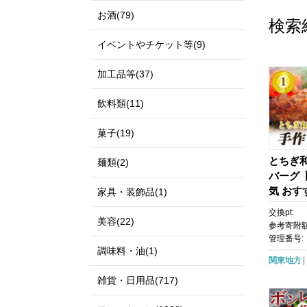
お酒(79)
検索
イベントやチケット等(9)
加工品等(37)
飲料類(11)
菓子(19)
とちぎ
麺類(2)
バーグ【
気 おす
家具・装飾品(1)
交換pt:
美容(22)
参考寄附額
管理番号:
調味料・油(1)
関東地方
雑貨・日用品(717)