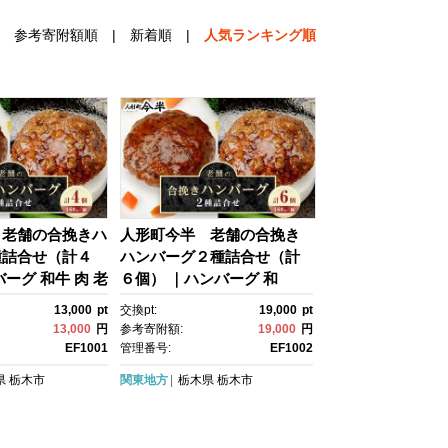
参考寄附額順
|
新着順
|
人気ランキング順
 老舗の合挽きハ
人形町今半 老舗の合挽き
種詰合せ（計４
ハンバーグ２種詰合せ（計
ーグ 和牛 肉 老
６個） ｜ハンバーグ 和
ト おかず 惣菜
牛 肉 老舗 名店 ギフト おか
13,000
pt
交換pt:
19,000
pt
ず 惣菜
13,000
円
参考寄附額:
19,000
円
EF1001
管理番号:
EF1002
県
栃木市
関東地方
栃木県
栃木市