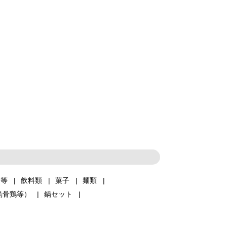
品等
飲料類
菓子
麺類
烏骨鶏等）
鍋セット