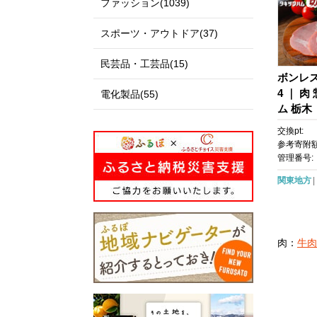
ファッション(1039)
スポーツ・アウトドア(37)
民芸品・工芸品(15)
ボンレス
4 ｜ 
電化製品(55)
ム 栃木
交換pt:
参考寄附額
管理番号:
関東地方
肉：
牛肉