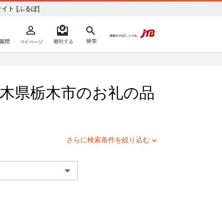
と納税サイト [ふるぽ]
よくあるご質問
マイページ
寄附するリスト
検索
ての方へ
栃木県
栃木市
のお礼の品
さらに検索条件を絞り込む