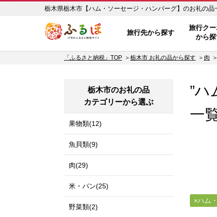
ふるぽ JTBのふるさと納税サイ
旅行クー
旅行先から探す
から探
「ふるさと納税」TOP
栃木市 お礼の品から探す
肉
”
栃木市のお礼の品
カテゴリーから選ぶ
一
果物類(12)
魚貝類(9)
肉(29)
米・パン(25)
ハム
野菜類(2)