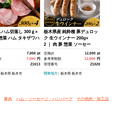
ハム切落し 300ｇ×
栃木県産 純粋種 豚デュロッ
肉 惣菜 ハム タキザワハ
ク 生ウインナー 200g×
2 ｜ 肉 豚 惣菜 ソーセー
ジ ウインナー タキザワハ
7,000
pt
交換pt:
12,000
pt
ム 栃木
:
7,000
円
参考寄附額:
12,000
円
Z1013
管理番号:
Z1020
栃木県
栃木市
関東地方
栃木県
栃木市
豚肉
ハム・ソーセージ・ハンバーグ
その他肉・加工品