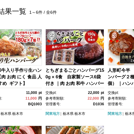
結果一覧
1～6件 / 全6件
和牛入り手作り生ハン
とちぎまるごとハンバーグ15
人形町今半
肉 お肉 にく 食品 人
0g × 6食 自家製ソース6袋
ンバーグ２
すめ ギフト】
付き ｜肉 お肉 和牛 ハンバー
個） ｜ハンバ
グ
舗 名店 ギフ
11,000
pt
交換pt:
22,000
pt
交換pt:
:
11,000
円
参考寄附額:
22,000
円
参考寄附額:
BQ1003
管理番号:
D1036
管理番号:
栃木県
栃木市
関東地方
栃木県
栃木市
関東地方
栃木