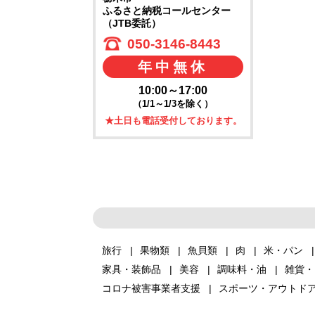
ふるさと納税コールセンター
（JTB委託）
050-3146-8443
年中無休
10:00～17:00
（1/1～1/3を除く）
★土日も電話受付しております。
旅行
果物類
魚貝類
肉
米・パン
家具・装飾品
美容
調味料・油
雑貨・
コロナ被害事業者支援
スポーツ・アウトド