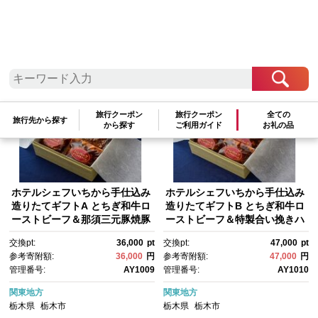
検索結果一覧
1～10件 / 全10件
参考寄附額順
|
新着順
|
人気ランキング順
旅行クーポン
旅行クーポン
全ての
旅行先から探す
から探す
ご利用ガイド
お礼の品
ホテルシェフいちから手仕込み
ホテルシェフいちから手仕込み
造りたてギフトA とちぎ和牛ロ
造りたてギフトB とちぎ和牛ロ
ーストビーフ＆那須三元豚焼豚
ーストビーフ＆特製合い挽きハ
＆特製合い挽きハンバーグ
ンバーグ【肉 お肉 にく 食品 人
交換pt:
36,000
pt
交換pt:
47,000
pt
【肉 お肉 にく 食品 人気 おす
気 おすすめ ギフト】
参考寄附額:
36,000
円
参考寄附額:
47,000
円
すめ ギフト】
管理番号:
AY1009
管理番号:
AY1010
関東地方
関東地方
栃木県
栃木市
栃木県
栃木市