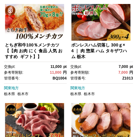
とちぎ和牛100％メンチカツ
ボンレスハム切落し 300ｇ×
【【肉 お肉 にく 食品 人気 お
4 ｜ 肉 惣菜 ハム タキザワハ
すすめ ギフト】】
ム 栃木
交換pt:
11,000
pt
交換pt:
7,000
pt
参考寄附額:
11,000
円
参考寄附額:
7,000
円
管理番号:
BQ1004
管理番号:
Z1013
関東地方
関東地方
栃木県
栃木市
栃木県
栃木市