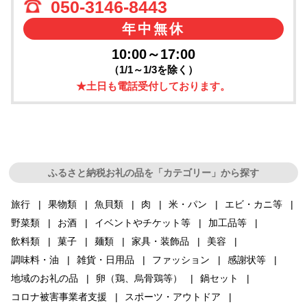
050-3146-8443
年中無休
10:00～17:00
（1/1～1/3を除く）
★土日も電話受付しております。
ふるさと納税お礼の品を「カテゴリー」から探す
旅行
果物類
魚貝類
肉
米・パン
エビ・カニ等
野菜類
お酒
イベントやチケット等
加工品等
飲料類
菓子
麺類
家具・装飾品
美容
調味料・油
雑貨・日用品
ファッション
感謝状等
地域のお礼の品
卵（鶏、烏骨鶏等）
鍋セット
コロナ被害事業者支援
スポーツ・アウトドア