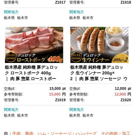
管理番号:
Z1017
管理番号:
Z1018
関東地方
関東地方
栃木県
栃木市
栃木県
栃木市
栃木県産 純粋種 豚デュロッ
栃木県産 純粋種 豚デュロッ
ク ローストポーク 400g
ク 生ウインナー 200g×
｜ 肉 豚 惣菜 ローストポー
2 ｜ 肉 豚 惣菜 ソーセージ ウ
ク タキザワハム 栃木
インナー タキザワハム 栃木
交換pt:
15,000
pt
交換pt:
12,000
pt
参考寄附額:
15,000
円
参考寄附額:
12,000
円
管理番号:
Z1019
管理番号:
Z1020
関東地方
関東地方
栃木県
栃木市
栃木県
栃木市
肉：
牛肉
豚肉
ハム・ソーセージ・ハンバーグ
その他肉・加工