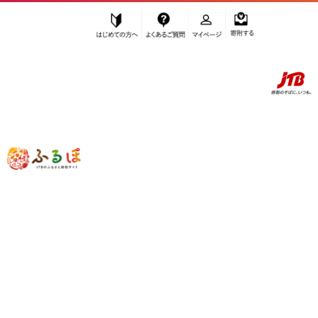
はじめての方へ
よくあるご質問
マイページ
寄附する
ふるぽ JTBのふるさと納税サイト
「ふるさと納税」TOP
栃木市 お礼の品から探す
肉
その他肉・加工品
”その他肉・加工品” 栃木県
栃木市
のお
礼の品一覧
さらに検索条件を絞り込む
その他肉・加工品