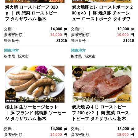
炭火焼 ローストビーフ 320
炭火焼豚ヒレ ローストポーク 2
ｇ ｜ 肉 惣菜 ローストビー
00ｇ×3 ｜ 豚 焼き豚 チャーシ
フ タキザワハム 栃木
ュー ローストポーク タキザワ
ハム 栃木
交換pt:
14,000
pt
交換pt:
10,000
pt
参考寄附額:
14,000
円
参考寄附額:
10,000
円
管理番号:
Z1015
管理番号:
Z1016
関東地方
関東地方
栃木県
栃木市
栃木県
栃木市
桜山豚 生ソーセージセット
炭火焼 みすじ ローストビー
｜ 豚 ブランド 銘柄豚 ソーセー
フ 200ｇ×2 ｜ 肉 惣菜 ロース
ジ タキザワハム 栃木
トビーフ タキザワハム 栃木
交換pt:
14,000
pt
交換pt:
18,000
pt
参考寄附額:
14,000
円
参考寄附額:
18,000
円