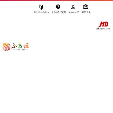
はじめての方へ
よくあるご質問
マイページ
寄附する
ふるぽ JTBのふるさと納税サイト
「ふるさと納税」TOP
栃木市 お礼の品から探す
肉
牛肉
モモ
”モモ” 栃木県
栃木市
のお礼の品一覧
さらに検索条件を絞り込む
モモ
検索結果一覧
1～3件 / 全3件