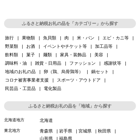
ふるさと納税お礼の品を「カテゴリー」から探す
旅行
果物類
魚貝類
肉
米・パン
エビ・カニ等
野菜類
お酒
イベントやチケット等
加工品等
飲料類
菓子
麺類
家具・装飾品
美容
調味料・油
雑貨・日用品
ファッション
感謝状等
地域のお礼の品
卵（鶏、烏骨鶏等）
鍋セット
コロナ被害事業者支援
スポーツ・アウトドア
民芸品・工芸品
電化製品
ふるさと納税お礼の品を「地域」から探す
北海道地方
北海道
東北地方
青森県
岩手県
宮城県
秋田県
山形県
福島県