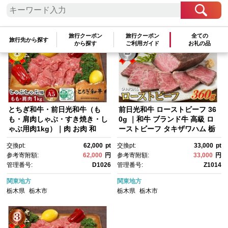
参考寄附額順
|
新着順
|
人気ランキング順
旅行クーポン
旅行クーポン
全ての
旅行先から探す
から探す
ご利用ガイド
お礼の品
とちぎ和牛・前日光和牛（も
前日光和牛 ローストビーフ 36
も・肩肉しゃぶ・すき焼き・し
0g ｜和牛 ブランド牛 高級 ロ
ゃぶ用肉1kg）｜肉 お肉 和
ーストビーフ タキザワハム 栃
牛 最高級 A5ランク A5等級 し
木
交換pt:
62,000
pt
交換pt:
33,000
pt
ゃぶしゃぶ
参考寄附額:
62,000
円
参考寄附額:
33,000
円
管理番号:
D1026
管理番号:
Z1014
関東地方
関東地方
栃木県
栃木市
栃木県
栃木市