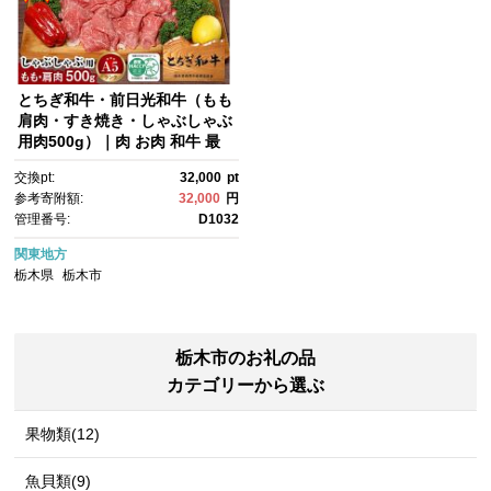
とちぎ和牛・前日光和牛（もも
肩肉・すき焼き・しゃぶしゃぶ
用肉500g）｜肉 お肉 和牛 最
高級 A5ランク A5等級 しゃぶ
交換pt:
32,000
pt
しゃぶ
参考寄附額:
32,000
円
管理番号:
D1032
関東地方
栃木県
栃木市
栃木市のお礼の品
カテゴリーから選ぶ
果物類(12)
魚貝類(9)