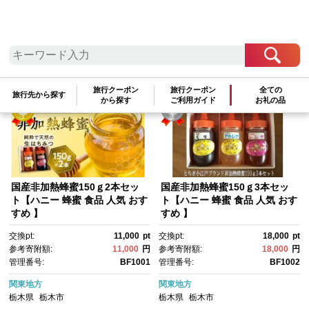
検索結果一覧
1～7件 / 全7件
参考寄附額順
|
新着順
|
人気ランキング順
旅行クーポン
旅行クーポン
全ての
旅行先から探す
から探す
ご利用ガイド
お礼の品
国産非加熱蜂蜜150ｇ2本セッ
国産非加熱蜂蜜150ｇ3本セッ
ト【ハニー 蜂蜜 食品 人気 おす
ト【ハニー 蜂蜜 食品 人気 おす
すめ 】
すめ 】
交換pt:
11,000
pt
交換pt:
18,000
pt
参考寄附額:
11,000
円
参考寄附額:
18,000
円
管理番号:
BF1001
管理番号:
BF1002
関東地方
関東地方
栃木県
栃木市
栃木県
栃木市