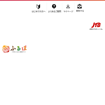
はじめての方へ
よくあるご質問
マイページ
寄附する
ふるぽ JTBのふるさと納税サイト
「ふるさと納税」TOP
栃木市 お礼の品から探す
加工品等
はちみつ・砂糖
はちみつ
”はちみつ” 栃木県
栃木市
のお礼の品一
覧
さらに検索条件を絞り込む
はちみつ