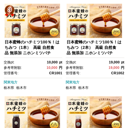
日本蜜蜂のハチミツ100％！は
日本蜜蜂のハチミツ100％！は
ちみつ（1本） 高級 自然食
ちみつ（2本） 高級 自然食
品 無添加 ニホンミツバチ
品 無添加 ニホンミツバチ
交換pt:
10,000
pt
交換pt:
19,000
pt
参考寄附額:
10,000
円
参考寄附額:
19,000
円
管理番号:
CR1001
管理番号:
CR1002
関東地方
関東地方
栃木県
栃木市
栃木県
栃木市