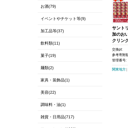
お酒(79)
イベントやチケット等(9)
サント
加工品等(37)
加のお
クリング 
飲料類(11)
本 | 
交換pt:
ン 果実
参考寄附額
菓子(19)
気 おす
管理番号:
麺類(2)
関東地方
家具・装飾品(1)
美容(22)
調味料・油(1)
雑貨・日用品(717)