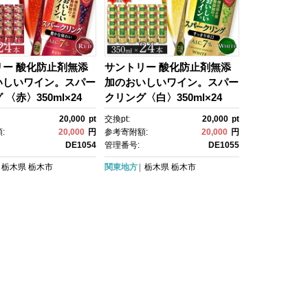
リー 酸化防止剤無添
サントリー 酸化防止剤無添
いしいワイン。スパー
加のおいしいワイン。スパー
〈赤〉350ml×24
クリング〈白〉350ml×24
スパークリング ワイ
本 | スパークリング ワイ
20,000
pt
交換pt:
20,000
pt
酒 お酒 無添加 人
ン 辛口 果実酒 お酒 無添
:
20,000
円
参考寄附額:
20,000
円
すめ
加 人気 おすすめ
DE1054
管理番号:
DE1055
栃木県
栃木市
関東地方
栃木県
栃木市