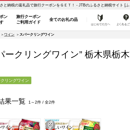
栃木市【スパークリングワイン】のお礼の品一覧 ふるさと納税の返礼品で旅行クーポンをＧＥＴ！ - JTBのふるさと納税サイト [
ト
ポン
旅行クーポン
全てのお礼の品
はじめ
す
ご利用ガイド
ワイン
スパークリングワイン
パークリングワイン” 栃木県
栃木
ークリングワイン
結果一覧
1～2件 / 全2件