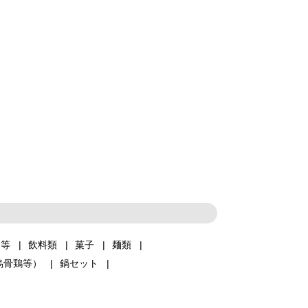
品等
飲料類
菓子
麺類
烏骨鶏等）
鍋セット