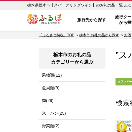
栃木県
ふるぽ JTBのふるさと納税サイ
旅行クー
旅行先から探す
から探
「ふるさと納税」TOP
栃木市 お礼の品から探す
お酒
”ス
栃木市のお礼の品
カテゴリーから選ぶ
果物類(12)
スパ
魚貝類(9)
肉(29)
検索
米・パン(25)
野菜類(2)