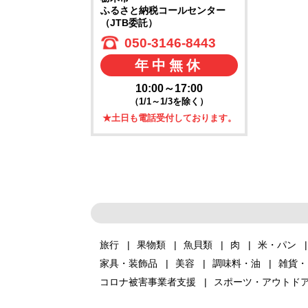
ふるさと納税コールセンター
（JTB委託）
050-3146-8443
年中無休
10:00～17:00
（1/1～1/3を除く）
★土日も電話受付しております。
旅行
果物類
魚貝類
肉
米・パン
家具・装飾品
美容
調味料・油
雑貨・
コロナ被害事業者支援
スポーツ・アウトド