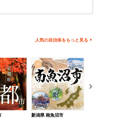
人気の自治体をもっと見る
4
5
市
新潟県 南魚沼市
北海道 旭川市