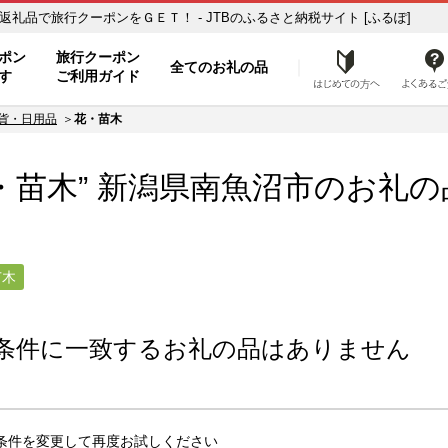
木】のお礼の品一覧 ふるさと納税の返礼品で旅行クーポンをＧＥＴ！ - JTBのふるさと納税サイト [ふるぽ]
ト
ポン
旅行クーポン
全てのお礼の品
はじめ
す
ご利用ガイド
貨・日用品
花・苗木
・苗木” 新潟県
南魚沼市
のお礼の
苗木
条件に一致するお礼の品はありません
条件を変更して再度お試しください