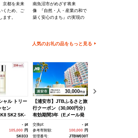
、京都を未来
南魚沼市がめざす将来
旭川市は、旭山動物園
いくため、ご
像 『自然・人・産業の和で
川家具で知られるほか
します。
築く安心のまち』の実現の
内有数の米どころでも
ために大切に使わせていた
ます。旭川市の魅力あ
だきます。
ちづくりのために、ご
とご協力をお願いいた
人気のお礼の品をもっと見る
す。
イシャル トリー
【浦安市】JTBふるさと旅
【箱根町】箱ぴたふ
ッセン
行クーポン（30,000円分）
宿泊補助券（150,000
II SK2 SK-
有効期間3年（Eメール発
分） | 旅行 観光 旅行
ケーツー エスケ
行）｜旅行 トラベル 予
行クーポン クーポン 
-
pt
交換pt:
-
pt
交換pt:
150,
 ピテラ スキ
約 国内旅行 JTB 宿泊 観
町ふるさと納税 神奈
105,000
円
参考寄附額:
100,000
円
参考寄附額:
500,
 ｺｽﾒ フェイ
光 体験 旅行券 宿泊券 旅
ふるさと納税 神奈川県
SK033
管理番号:
JTBW030T
管理番号: