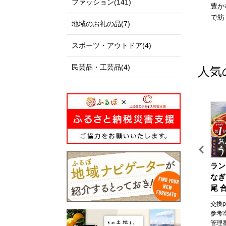
ファッション(141)
私たちのまち北栄町は、鳥
伊達政宗公の城下町として
豊か
取県の中央部に位置する人
発展し、美しい自然と快適
で紡
地域のお礼の品(7)
口約14,000人の町です。
な都市空間が共存する杜の
北は日本海に面し、白砂青
都、仙台市。本市の更なる
スポーツ・アウトドア(4)
松の景色が美しい北条砂丘
発展にご支援とご協力をお
が広がっており、南は大山
願いいたします。
民芸品・工芸品(4)
人気
を望む黒ぼく地帯の丘陵地
があり、豊かな自然に囲ま
れています。
この豊かな自然環境を生か
し、スイカ、ぶどう、らっ
きょう、長芋などさまざま
な魅力ある農産物が生み出
されています。
また、漫画「名探偵コナ
ッ
【箱根町】JTBふるさと旅
びわ湖マラソン 2027 【滋
ラン
ン」の作者である青山剛昌
な
行クーポン（Eメール発
賀県外寄附者専用】ふるさ
なぎ
氏の出身地であり、駅構内
行）（30,000円分） | 旅
と納税ランナー枠
尾 合
に「名探偵コナン」の装飾
行 観光 旅行券 旅行クーポ
なぎ
pt
交換pt:
30,000
pt
交換pt:
-
pt
交換pt
が施されたコナン駅（JR由
ン クーポン 箱根町ふるさ
焼 
円
参考寄附額:
100,000
円
参考寄附額:
50,000
円
参考
良駅）や青山氏の思い出の
と納税 神奈川県ふるさと
貝 
12
管理番号:
JTBW030T
管理番号:
DX005
管理番