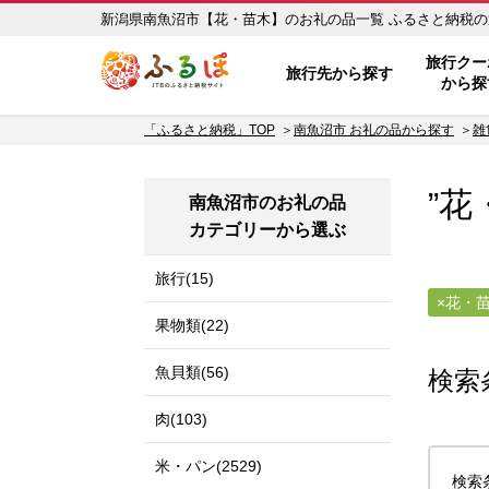
新潟県南魚沼市【花・苗
ふるぽ JTBのふるさと納税サイ
旅行クー
旅行先から探す
から探
「ふるさと納税」TOP
南魚沼市 お礼の品から探す
雑
”花
南魚沼市のお礼の品
カテゴリーから選ぶ
旅行(15)
花・
果物類(22)
魚貝類(56)
検索
肉(103)
米・パン(2529)
検索