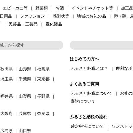
エビ・カニ等
野菜類
お酒
イベントやチケット等
加工
日用品
ファッション
感謝状等
地域のお礼の品
卵（鶏、
ア
民芸品・工芸品
電化製品
域」から探す
はじめての方へ
ふるさと納税とは？
便利なポ
秋田県
山形県
福島県
埼玉県
千葉県
東京都
よくあるご質問
ふるさと納税について
お礼の
福井県
山梨県
長野県
寄附について
大阪府
兵庫県
奈良県
ふるさと納税の流れ
確定申告について
ワンストッ
広島県
山口県