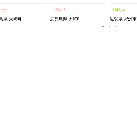
蒲焼 訳あり ギフト 人
貝 海鮮 うな重 蒲焼 訳あ
シャルトリ
地方
九州地方
近畿地方
おすすめ 鹿児島県 大崎
り ギフト 人気 おすす
センス フェ
大隅半島 A703
め 鹿児島県 大崎町 大隅半
ートメント 
島県
大崎町
鹿児島県
大崎町
滋賀県
野洲市
島 A995G 【会員限定のお
トエッセンス
礼の品】【うなぎ蒲焼 国
産 うなぎ unagi 鰻 ウナ
ギ うなぎ蒲焼】