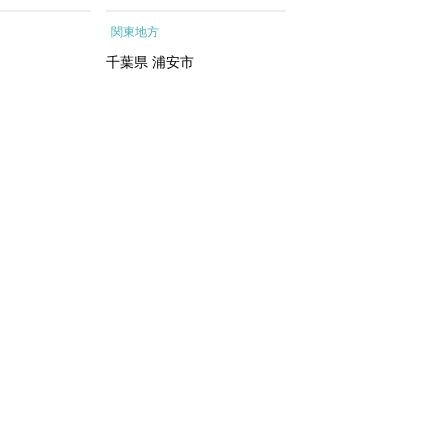
ートメントエッ
行予約 ホテル 旅館 チケ
根町
関東地方
関東地方
イシャルトリ
ット 子供 子連れ カップ
トリートメン
ル 家族 人気 おすすめ 旅
千葉県
浦安市
神奈川県
箱根町
 化粧水｜
行クーポン 店頭 オンライ
ン ネット予約 電話 有効期
間3年