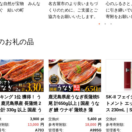
な自然が宝物 みんな
名古屋市のより良いまちづ
心のふるさと
ぐ 結いの町
くりのために、ご支援とご
に引き継いで
協力をお願いいたします。
寄附をお願い
のお礼の品
キング 1位 獲得！ う
鹿児島県産うなぎ長蒲焼5
SK-II フェ
 鹿児島県産 長蒲焼 2
尾 計650g以上 | 国産 うな
トメント エ
計 330g 以上 国産 う
ぎ 鰻 ウナギ 蒲焼き 蒲
ス 230mL｜SK
 鰻 ウナギ 蒲焼き 蒲
焼 かばやき unagi うなぎ
2 SK エス
:
3,900
pt
交換pt:
5,400
pt
交換pt:
かばやき 魚 魚介 魚
蒲焼 土用丑の日 土用の丑
ーツ エスケｰ
寄附額:
13,000
円
参考寄附額:
18,000
円
参考寄附額:
海鮮 うな重 ひつまぶ
の日 丑の日 魚 魚介 魚
ンケア 化粧品
号:
A703
管理番号:
A995G
管理番号: