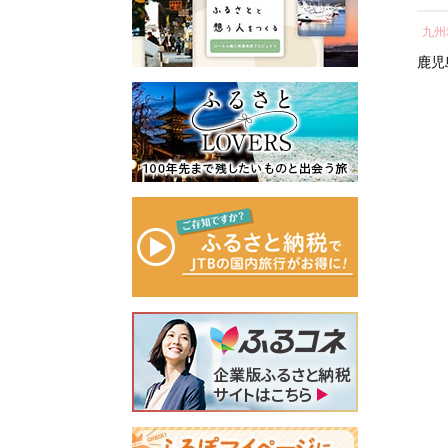
所蔵物や作品が展示された
納税 神奈川県 箱根町
し 
青山剛昌ふるさと館をはじ
関東地方
近畿地方
九州
気 
め、駅から青山剛昌ふるさ
町 
神奈川県
箱根町
滋賀県
鹿児
と館までの約1.4kmを「コナ
ン通り」と名付け、キャラ
クターのブロンズ像やカラ
ーオブジェが点在するなど
「名探偵コナンに会えるま
ち」づくりを進めていま
す。
町を応援していただけるみ
なさまと一緒に持続可能な
まちづくりを進めていきま
す。
みなさまの応援をよろしく
お願いします。