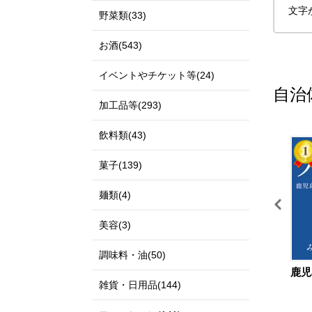
文字
野菜類(33)
お酒(543)
イベントやチケット等(24)
自治
加工品等(293)
飲料類(43)
11
12
菓子(139)
麺類(4)
美容(3)
調味料・油(50)
鳥取県 北栄町
宮城県 仙台市
鹿児
雑貨・日用品(144)