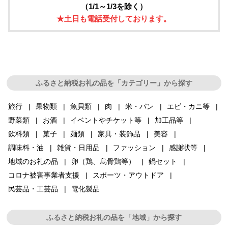
（1/1～1/3を除く）
★土日も電話受付しております。
ふるさと納税お礼の品を「カテゴリー」から探す
旅行
果物類
魚貝類
肉
米・パン
エビ・カニ等
野菜類
お酒
イベントやチケット等
加工品等
飲料類
菓子
麺類
家具・装飾品
美容
調味料・油
雑貨・日用品
ファッション
感謝状等
地域のお礼の品
卵（鶏、烏骨鶏等）
鍋セット
コロナ被害事業者支援
スポーツ・アウトドア
民芸品・工芸品
電化製品
ふるさと納税お礼の品を「地域」から探す