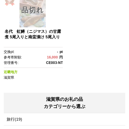
品切れ
名代 虹鱒（ニジマス）の甘露
煮 5尾入りと南蛮漬け 5尾入り
交換pt:
-
pt
参考寄附額:
16,000
円
管理番号:
CE003-NT
近畿地方
滋賀県
滋賀県のお礼の品
カテゴリーから選ぶ
旅行(19)