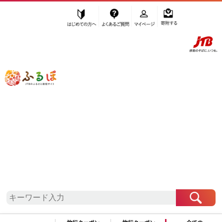
はじめての方へ
よくあるご質問
マイページ
寄附する
ふるぽ JTBのふるさと納税サイト
「ふるさと納税」TOP
滋賀県 お礼の品から探す
魚貝類
川魚
ます
”ます”
滋賀県
のお礼の品一覧
さらに検索条件を絞り込む
ます