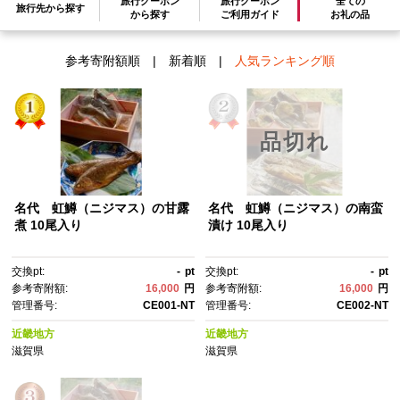
旅行クーポン
旅行クーポン
全ての
検索結果一覧
旅行先から探す
1～3件 / 全3件
から探す
ご利用ガイド
お礼の品
参考寄附額順
|
新着順
|
人気ランキング順
品切れ
名代 虹鱒（ニジマス）の甘露
名代 虹鱒（ニジマス）の南蛮
煮 10尾入り
漬け 10尾入り
交換pt:
-
pt
交換pt:
-
pt
参考寄附額:
16,000
円
参考寄附額:
16,000
円
管理番号:
CE001-NT
管理番号:
CE002-NT
近畿地方
近畿地方
滋賀県
滋賀県